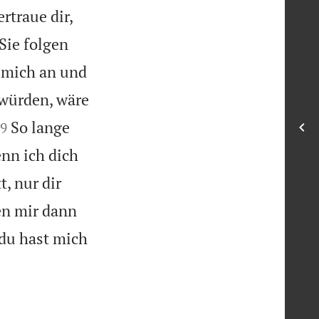
ertraue dir,

Sie folgen
n mich an und
 würden, wäre


So lange
9
nn ich dich
t, nur dir
en mir dann
du hast mich