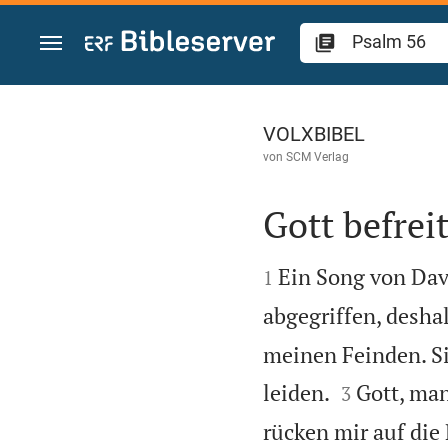
Zum Inhalt springen
Psalm 56
VOLXBIBEL
von
SCM Verlag
Gott befrei


Ein Song von Dav
1
abgegriffen, desha
meinen Feinden. Si


leiden.
Gott, man
3
rücken mir auf die