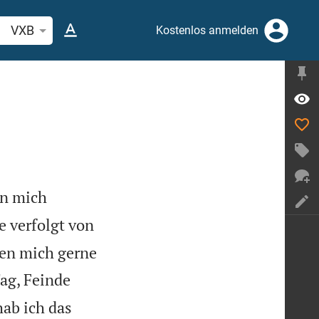
belstelle oder Begriff suchen
VXB
Kostenlos anmelden
en mich
de verfolgt von
hen mich gerne
Tag, Feinde
ab ich das