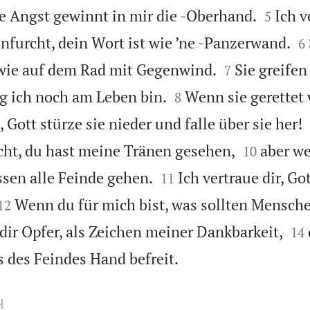


ge Angst gewinnt in mir die -Oberhand.
Ich v
5

furcht, dein Wort ist wie ’ne -Panzerwand.
6


 wie auf dem Rad mit Gegenwind.
Sie greife
7


g ich noch am Leben bin.
Wenn sie gerettet
8
, Gott stürze sie nieder und falle über sie her!


ucht, du hast meine Tränen gesehen,
aber we
10


ssen alle Feinde gehen.
Ich vertraue dir, Got
11


Wenn du für mich bist, was sollten Mensch
12


 dir Opfer, als Zeichen meiner Dankbarkeit,
14

s des Feindes Hand befreit.
l