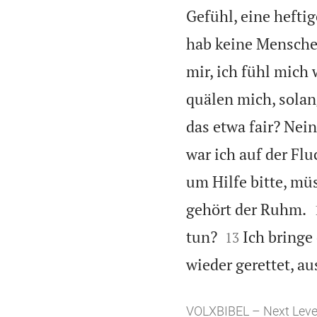
Gefühl, eine hefti
hab keine Menschen
mir, ich fühl mich
quälen mich, solan
das etwa fair? Nein
war ich auf der Fl
um Hilfe bitte, mü
gehört der Ruhm.


tun?
Ich bringe
13
wieder gerettet, au
VOLXBIBEL – Next Leve