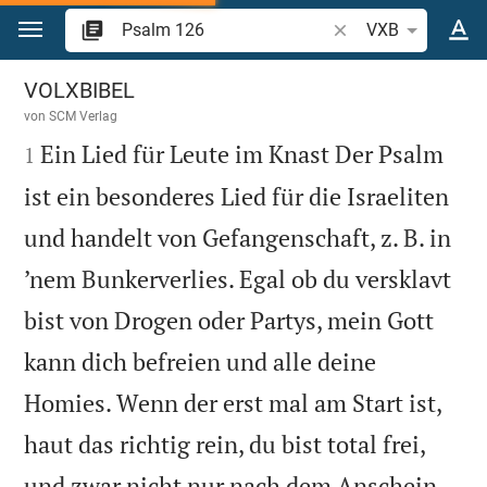
Zum Inhalt springen
Bibelstelle oder Begr
VXB
Psalm 126
VOLXBIBEL
von
SCM Verlag

Ein Lied für Leute im Knast Der Psalm
1
ist ein besonderes Lied für die Israeliten
und handelt von Gefangenschaft, z. B. in
’nem Bunkerverlies. Egal ob du versklavt
bist von Drogen oder Partys, mein Gott
kann dich befreien und alle deine
Homies. Wenn der erst mal am Start ist,
haut das richtig rein, du bist total frei,
und zwar nicht nur nach dem Anschein.