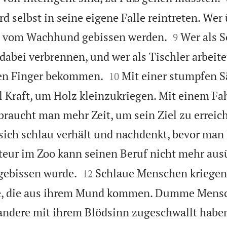
wird selbst in seine eigene Falle reintreten. Wer


nn vom Wachhund gebissen werden.
Wer als 
9
 dabei verbrennen, und wer als Tischler arbeite


 den Finger bekommen.
Mit einer stumpfen S
10
l Kraft, um Holz kleinzukriegen. Mit einem Fa
braucht man mehr Zeit, um sein Ziel zu erreich
sich schlau verhält und nachdenkt, bevor man 
ur im Zoo kann seinen Beruf nicht mehr aus


gebissen wurde.
Schlaue Menschen kriegen
12
he, die aus ihrem Mund kommen. Dumme Mens
e andere mit ihrem Blödsinn zugeschwallt habe