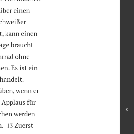
 über einen
Schweißer
t, kann einen
äge braucht
hrrad ohne
en. Es ist ein


handelt.
üben, wenn er
 Applaus für
chen werden


n.
Zuerst
13