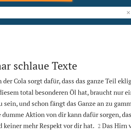
Bi
ar schlaue Texte
n der Cola sorgt dafür, dass das ganze Teil ekl
iesem total besonderen Öl hat, braucht nur ei
u sein, und schon fängt das Ganze an zu gam
ge dumme Aktion von dir kann dafür sorgen, da


nd keiner mehr Respekt vor dir hat.
Das Hirn 
2