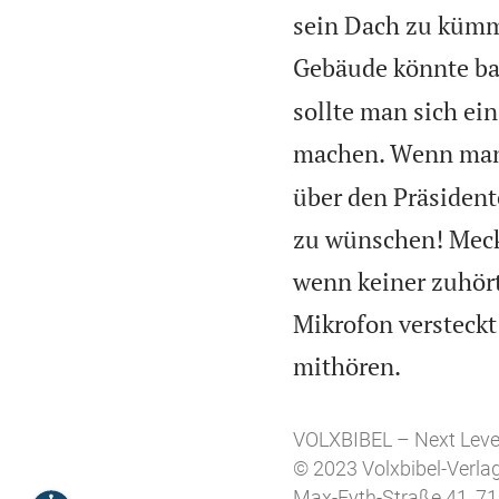
sein Dach zu kümme
Gebäude könnte ba
sollte man sich ei
machen. Wenn man g
über den Präsident
zu wünschen! Mecke
wenn keiner zuhört
Mikrofon versteckt

mithören.
VOLXBIBEL – Next Leve
© 2023 Volxbibel-Verl
Max-Eyth-Straße 41, 71