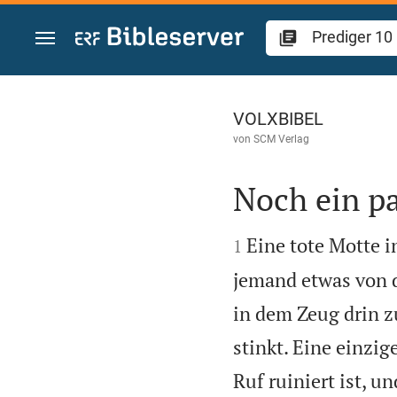
Zum Inhalt springen
Prediger 10
VOLXBIBEL
von
SCM Verlag
Noch ein pa


Eine tote Motte i
1
jemand etwas von d
in dem Zeug drin z
stinkt. Eine einzi
Ruf ruiniert ist, u