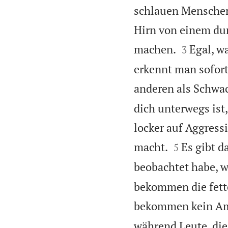
schlauen Menschen 
Hirn von einem du


machen.
Egal, wa
3
erkennt man sofort
anderen als Schwa
dich unterwegs ist,
locker auf Aggress


macht.
Es gibt d
5
beobachtet habe, w
bekommen die fette
bekommen kein Am
während Leute, die