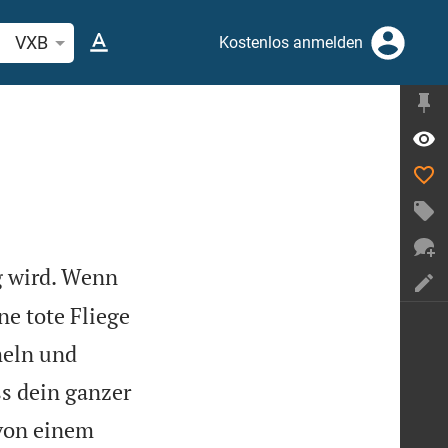
belstelle oder Begriff suchen
VXB
Kostenlos anmelden
ig wird. Wenn
ne tote Fliege
meln und
ss dein ganzer
von einem