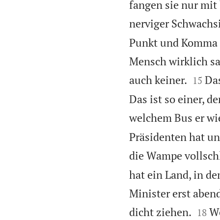
fangen sie nur mit
nerviger Schwachs
Punkt und Komma z
Mensch wirklich sa


auch keiner.
Das
15
Das ist so einer, d
welchem Bus er wie
Präsidenten hat un
die Wampe vollschl
hat ein Land, in d
Minister erst aben


dicht ziehen.
We
18