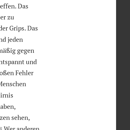
effen. Das
er zu
der Grips. Das
und jeden
mäßig gegen
 Entspannt und
roßen Fehler
n Menschen
irnis
haben,
tzen sehen,


Wer anderen
8