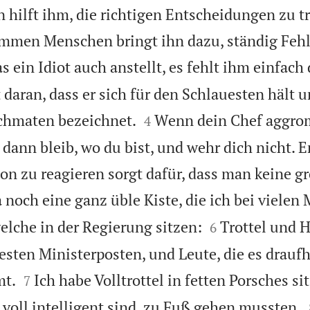
hilft ihm, die richtigen Entscheidungen zu tr
mmen Menschen bringt ihn dazu, ständig Fehl
s ein Idiot auch anstellt, es fehlt ihm einfach 
 daran, dass er sich für den Schlauesten hält 


chmaten bezeichnet.
Wenn dein Chef aggro
4
 dann bleib, wo du bist, und wehr dich nicht.
ion zu reagieren sorgt dafür, dass man keine g
a noch eine ganz üble Kiste, die ich bei viele


elche in der Regierung sitzen:
Trottel und H
6
sten Ministerposten, und Leute, die es drauf


t.
Ich habe Volltrottel in fetten Porsches si
7
 voll intelligent sind, zu Fuß gehen mussten.