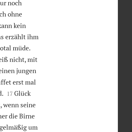
nur noch
ich ohne
kann kein
as erzählt ihm
total müde.
eiß nicht, mit
einen jungen
ffet erst mal


d.
Glück
17
, wenn seine
er die Birne
regelmäßig um