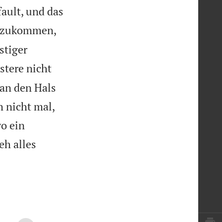
ault, und das
fzukommen,
stiger
stere nicht
 an den Hals
h nicht mal,
o ein
eh alles