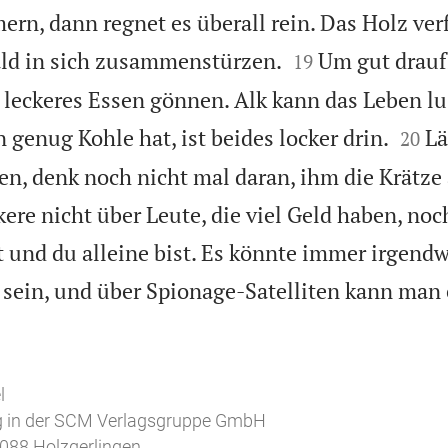
rn, dann regnet es überall rein. Das Holz verf


ld in sich zusammenstürzen.
Um gut drau
19
n leckeres Essen gönnen. Alk kann das Leben lu


enug Kohle hat, ist beides locker drin.
Lä
20
en, denk noch nicht mal daran, ihm die Krätze
re nicht über Leute, die viel Geld haben, noc
 und du alleine bist. Es könnte immer irgendw
 sein, und über Spionage-Satelliten kann man 
l
ag in der SCM Verlagsgruppe GmbH
088 Holzgerlingen