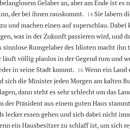
 belanglosem Gelaber an, aber am Ende ist es 


inn, der bei ihnen rauskommt.
Sie labern d
14
u und machen einen auf superschlau. Dabei 
gen, was in der Zukunft passieren wird, und d
 sinnlose Rumgelaber des Idioten macht ihn 
er läuft völlig planlos in der Gegend rum und w


der in seine Stadt kommt.
Wenn ein Land 
16
d sich die Minister jeden Morgen am kalten Bu
agen, dann steht es sehr schlecht um das Lan
em der Präsident aus einem guten Haus stammt
ds lecker essen gehen und sich dabei nicht imm
nn ein Hausbesitzer zu schlaff ist, um sich 