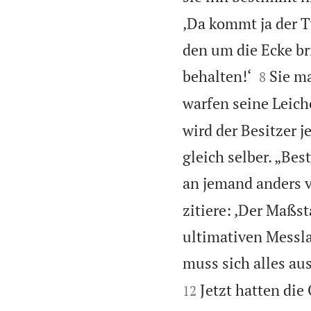
‚Da kommt ja der T
den um die Ecke b


behalten!‘
Sie m
8
warfen seine Leich
wird der Besitzer j
gleich selber. „B
an jemand anders 
zitiere: ‚Der Maßst
ultimativen Messlat
muss sich alles aus
Jetzt hatten die
12