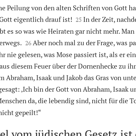
ine Peilung von den alten Schriften von Gott h


Gott eigentlich drauf ist!
In der Zeit, nac
25
ibt es so was wie Heiraten gar nicht mehr. Man


erwegs.
Aber noch mal zu der Frage, was pa
26
hr nie gelesen, was Mose passiert ist, als er ei
 aus diesem Feuer über der Dornenhecke zu i
m Abraham, Isaak und Jakob das Gras von unte
esagt: ‚Ich bin der Gott von Abraham, Isaak u
Menschen da, die lebendig sind, nicht für die T

icht gepeilt!“
l vom jüdischen Gesetz ist 