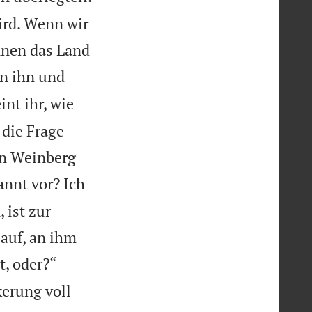
ird. Wenn wir
nnen das Land
en ihn und
nt ihr, wie
 die Frage
en Weinberg
nnt vor? Ich
 ist zur
 auf, an ihm


t, oder?“
kerung voll