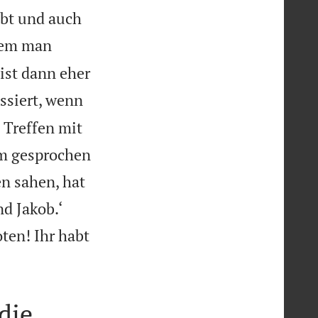
abt und auch
hdem man
 ist dann eher
ssiert, wenn
n Treffen mit
hm gesprochen
n sahen, hat


nd Jakob.‘
oten! Ihr habt
die