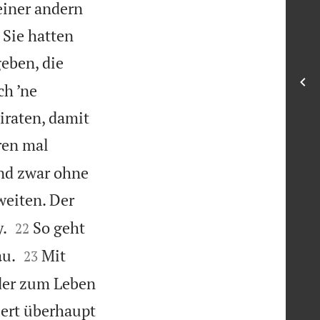
einer andern
Sie hatten
eben, die
ch ’ne
iraten, damit
en mal
und zwar ohne
weiten. Der


y.
So geht
22


au.
Mit
23
eder zum Leben
iert überhaupt