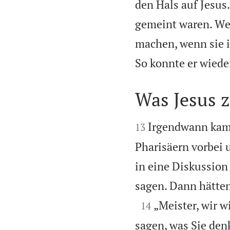
den Hals auf Jesus.
gemeint waren. Wei
machen, wenn sie i
So konnte er wiede
Was Jesus 


Irgendwann kame
13
Pharisäern vorbei 
in eine Diskussion
sagen. Dann hätte

„Meister, wir w
14
sagen, was Sie den