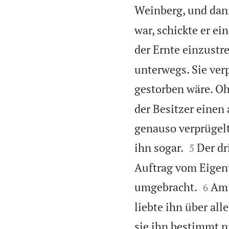
Weinberg, und dan
war, schickte er ei
der Ernte einzustr
unterwegs. Sie ver
gestorben wäre. Oh
der Besitzer einen
genauso verprügelt


ihn sogar.
Der dr
5
Auftrag vom Eigen


umgebracht.
Am 
6
liebte ihn über al
sie ihn bestimmt n