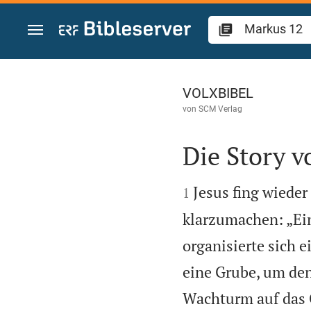
Zum Inhalt springen
Markus 12
VOLXBIBEL
von
SCM Verlag
Die Story 


Jesus fing wiede
1
klarzumachen: „Ei
organisierte sich 
eine Grube, um den
Wachturm auf das G