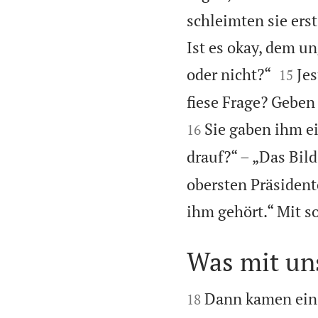
schleimten sie ers
Ist es okay, dem u


oder nicht?“
Jes
15
fiese Frage? Geben
Sie gaben ihm ei
16
drauf?“ – „Das Bil
obersten Präsident
ihm gehört.“ Mit so
Was mit uns


Dann kamen ein 
18