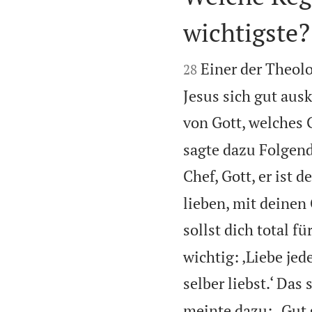
wichtigste?


Einer der Theolo
28
Jesus sich gut aus
von Gott, welches 
sagte dazu Folgende
Chef, Gott, er ist d
lieben, mit deinen
sollst dich total fü
wichtig: ‚Liebe je
selber liebst.‘ Das
meinte dazu: „Gut 