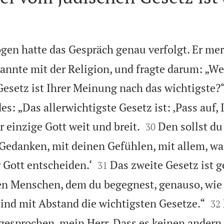
gen hatte das Gespräch genau verfolgt. Er mer
kannte mit der Religion, und fragte darum: „W
Gesetz ist Ihrer Meinung nach das wichtigste?
s: „Das allerwichtigste Gesetz ist: ‚Pass auf, 


er einzige Gott weit und breit.
Den sollst du
30
 Gedanken, mit deinen Gefühlen, mit allem, was


r Gott entscheiden.‘
Das zweite Gesetz ist 
31
den Menschen, dem du begegnest, genauso, wie


 sind mit Abstand die wichtigsten Gesetze.“
32
gesprochen, mein Herr. Dass es keinen andern 