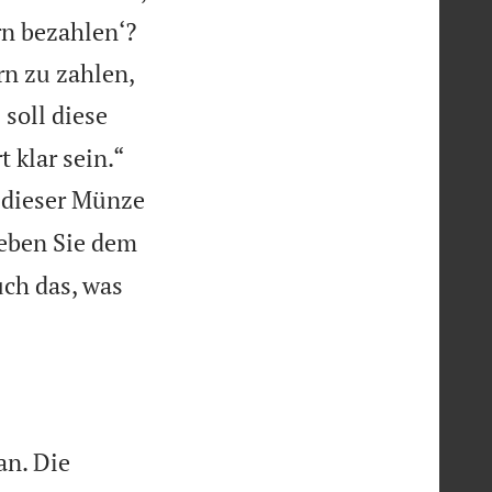
rn bezahlen‘?
rn zu zahlen,
 soll diese


 klar sein.“
f dieser Münze
eben Sie dem
uch das, was
an. Die