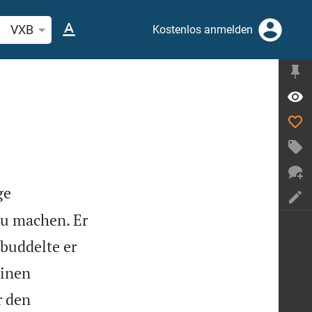
belstelle oder Begriff suchen
VXB
Kostenlos anmelden
ge
u machen. Er
buddelte er
einen
r den