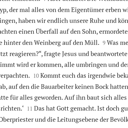
yp, der mal alles von dem Eigentümer erben w
ringen, haben wir endlich unsere Ruhe und kö
achten einen Überfall auf den Sohn, ermordet


e hinter den Weinberg auf den Müll.
Was mei
9
etzt reagieren?“, fragte Jesus und beantwortete
estimmt wird er kommen, alle umbringen und d


verpachten.
Kommt euch das irgendwie beka
10
ab, auf den die Bauarbeiter keinen Bock hatten,
te für alles geworden. Auf ihn baut sich alles


richten.‘
Das hat Gott gemacht. Ist doch gu
11
 Oberpriester und die Leitungsebene der Bevöl