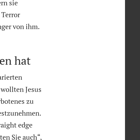
rn sie
 Terror
nger von ihm.
en hat
rierten
 wollten Jesus
rbotenes zu

festzunehmen.
raight edge
ten Sie auch“,