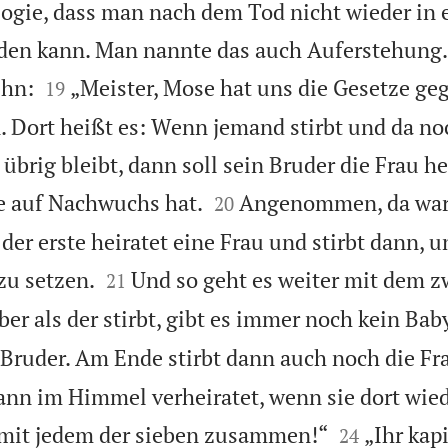
logie, dass man nach dem Tod nicht wieder in 
den kann. Man nannte das auch Auferstehung. 


ihn:
„Meister, Mose hat uns die Gesetze geg
19
. Dort heißt es: Wenn jemand stirbt und da no
übrig bleibt, dann soll sein Bruder die Frau he


e auf Nachwuchs hat.
Angenommen, da war
20
der erste heiratet eine Frau und stirbt dann, 


zu setzen.
Und so geht es weiter mit dem z
21
aber als der stirbt, gibt es immer noch kein Bab
 Bruder. Am Ende stirbt dann auch noch die Fr
ann im Himmel verheiratet, wenn sie dort wi


 mit jedem der sieben zusammen!“
„Ihr kap
24