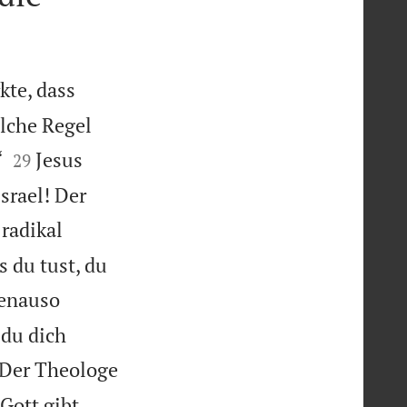
kte, dass
elche Regel


“
Jesus
29
Israel! Der
 radikal
 du tust, du
genauso
 du dich
Der Theologe
Gott gibt,