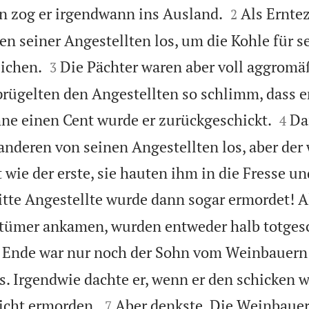


n zog er irgendwann ins Ausland.
Als Ernte
2
nen seiner Angestellten los, um die Kohle für s


eichen.
Die Pächter waren aber voll aggromä
3
prügelten den Angestellten so schlimm, dass er


ne einen Cent wurde er zurückgeschickt.
Da
4
 anderen von seinen Angestellten los, aber der
 wie der erste, sie hauten ihm in die Fresse u
itte Angestellte wurde dann sogar ermordet! Al
tümer ankamen, wurden entweder halb totges
Ende war nur noch der Sohn vom Weinbauern 
les. Irgendwie dachte er, wenn er den schicken


icht ermorden.
Aber denkste. Die Weinbauer
7