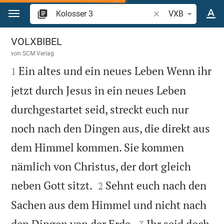
Zum Inhalt springen
Bibelstelle oder Begr
VXB
Kolosser 3
VOLXBIBEL
von
SCM Verlag

Ein altes und ein neues Leben Wenn ihr
1
jetzt durch Jesus in ein neues Leben
durchgestartet seid, streckt euch nur
noch nach den Dingen aus, die direkt aus
dem Himmel kommen. Sie kommen
nämlich von Christus, der dort gleich


neben Gott sitzt.
Sehnt euch nach den
2
Sachen aus dem Himmel und nicht nach


den Dingen von der Erde.
Ihr seid doch