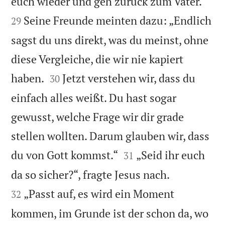


euch wieder und geh zurück zum Vater.“
Seine Freunde meinten dazu: „Endlich
29
sagst du uns direkt, was du meinst, ohne
diese Vergleiche, die wir nie kapiert


haben.
Jetzt verstehen wir, dass du
30
einfach alles weißt. Du hast sogar
gewusst, welche Frage wir dir grade
stellen wollten. Darum glauben wir, dass


du von Gott kommst.“
„Seid ihr euch
31


da so sicher?“, fragte Jesus nach.
„Passt auf, es wird ein Moment
32
kommen, im Grunde ist der schon da, wo