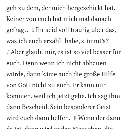
geh zu dem, der mich hergeschickt hat.
Keiner von euch hat mich mal danach


gefragt.
Ihr seid voll traurig über das,
6


was ich euch erzählt habe, stimmt’s?
Aber glaubt mir, es ist so viel besser für
7
euch. Denn wenn ich nicht abhauen
würde, dann käme auch die große Hilfe
von Gott nicht zu euch. Er kann nur
kommen, weil ich jetzt gehe. Ich sag ihm
dann Bescheid. Sein besonderer Geist


wird euch dann helfen.
Wenn der dann
8
da ist, dann wird er den Menschen, die