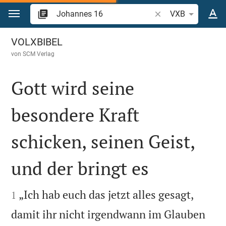
Zum Inhalt springen
Bibelstelle oder Begr
VXB
Johannes 16
VOLXBIBEL
von
SCM Verlag
Gott wird seine
besondere Kraft
schicken, seinen Geist,
und der bringt es


„Ich hab euch das jetzt alles gesagt,
1
damit ihr nicht irgendwann im Glauben