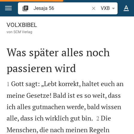
Zum Inhalt springen
Bibelstelle oder Begr
VXB
Jesaja 56
VOLXBIBEL
von
SCM Verlag
Was später alles noch
passieren wird


Gott sagt: „Lebt korrekt, haltet euch an
1
meine Gesetze! Bald ist es so weit, dass
ich alles gutmachen werde, bald wissen


alle, dass ich wirklich gut bin.
Die
2
Menschen, die nach meinen Regeln