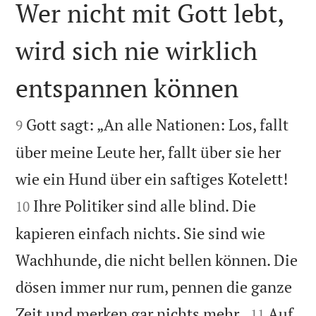
Wer nicht mit Gott lebt,
wird sich nie wirklich
entspannen können


Gott sagt: „An alle Nationen: Los, fallt
9
über meine Leute her, fallt über sie her


wie ein Hund über ein saftiges Kotelett!
Ihre Politiker sind alle blind. Die
10
kapieren einfach nichts. Sie sind wie
Wachhunde, die nicht bellen können. Die
dösen immer nur rum, pennen die ganze


Zeit und merken gar nichts mehr.
Auf
11