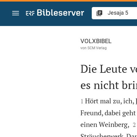
Zum Inhalt springen
Jesaja 5
VOLXBIBEL
von
SCM Verlag
Die Leute v
es nicht br


Hört mal zu, ich,
1
Freund, dabei geht

einen Weinberg,
2
Sträucherwerk. Dan