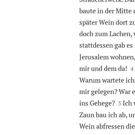
baute in der Mitte
später Wein dort z
doch zum Lachen, 
stattdessen gab es 
Jerusalem wohnen,

mir und dem da!
4
Warum wartete ich 
mir gelegen? War e


ins Gehege?
Ich 
5
Zaun bau ich ab, u
Wein abfressen die