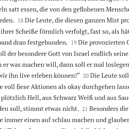
ln satt essen, die von den geflohenen Mensch


rden.
Die Leute, die diesen ganzen Mist pr
18
hrer Scheiße förmlich verfolgt, fast so, als hä


and dran festgebunden.
Die provozierten 
19
soll der besondere Gott von Israel endlich sein
er was machen will, dann soll er mal loslegen!


wir ihn live erleben können!“
Die Leute sol
20
e voll fiese Aktionen als okay durchgehen las
plötzlich Hell, aus Schwarz Weiß und aus Sau


en soll, stimmt etwas nicht.
Besonders die
21
e immer einen auf schlau machen und glauben