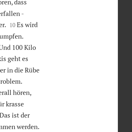
ren, dass
rfallen -


er.
Es wird
10
rumpfen.
Und 100 Kilo
is geht es
er in die Rübe


Problem.
rall hören,
r krasse
Das ist der
ommen werden.