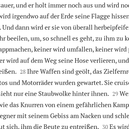
sauer, und er holt immer noch aus und wird n
wird irgendwo auf der Erde seine Flagge hissen,
 Und dann wird er sie von überall herbeipfeife
ehr beeilen, um, so schnell es geht, zu ihm zu
lappmachen, keiner wird umfallen, keiner wird
er wird auf dem Weg seine Hose verlieren, un


eißen.
Ihre Waffen sind geölt, das Zielfernr
28
utos und Motorräder wurden gewartet. Sie cruis


ieht nur eine Staubwolke hinter ihnen.
We
29
o wie das Knurren von einem gefährlichen Kamp
Gegner mit seinem Gebiss am Nacken und schlei


aut sich, ihm die Beute zu entreißen.
Es wir
30