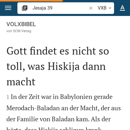
Zum Inhalt springen
Bibelstelle oder Begr
VXB
Jesaja 39
VOLXBIBEL
von
SCM Verlag
Gott findet es nicht so
toll, was Hiskija dann
macht


In der Zeit war in Babylonien gerade
1
Merodach-Baladan an der Macht, der aus
der Familie von Baladan kam. Als der
hörte, dass Hiskija schlimm krank