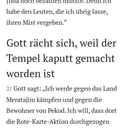
Juda noch bezahlen müsste. Denn ich
habe den Leuten, die ich übrig lasse,

ihren Mist vergeben.“
Gott rächt sich, weil der
Tempel kaputt gemacht
worden ist


Gott sagt: „Ich werde gegen das Land
21
Meratajim kämpfen und gegen die
Bewohner von Pekod. Ich will, dass dort
die Rote-Karte-Aktion durchgezogen