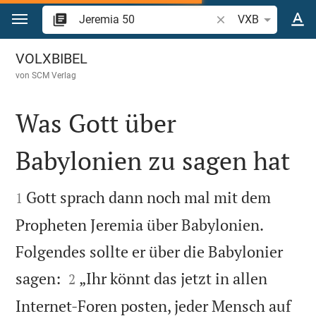
Zum Inhalt springen
Bibelstelle oder Begr
VXB
Jeremia 50
VOLXBIBEL
von
SCM Verlag
Was Gott über
Babylonien zu sagen hat


Gott sprach dann noch mal mit dem
1
Propheten Jeremia über Babylonien.
Folgendes sollte er über die Babylonier


sagen:
„Ihr könnt das jetzt in allen
2
Internet-Foren posten, jeder Mensch auf