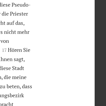
 diese Pseudo-
 die Priester
ht auf das,
es nicht mehr
 von


Hören Sie
17
Ihnen sagt,
iese Stadt
, die meine
zu beten, dass
rungsbezirk
bracht