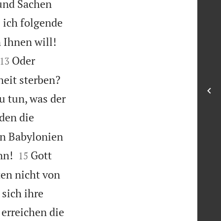
 und Sachen
e ich folgende
 Ihnen will!


Oder
13
heit sterben?
zu tun, was der
 den die
on Babylonien


nn!
Gott
15
ten nicht von
sich ihre
 erreichen die