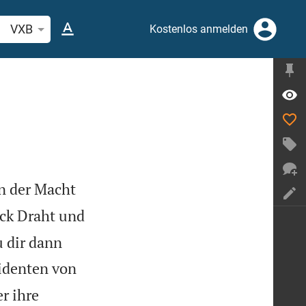
belstelle oder Begriff suchen
VXB
Kostenlos anmelden
an der Macht
ck Draht und
u dir dann
sidenten von
r ihre