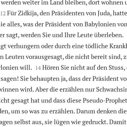
ie werden weiter im Land bleiben, dort wohnen


Für Zidkija, den Präsidenten von Juda, hatt
12
e alles, was der Präsident von Babylonien von
er sagt, werden Sie und Ihre Leute überleben.
gt verhungern oder durch eine tödliche Krank
en Leuten vorausgesagt, die nicht bereit sind, 


lonien will.
Hören Sie nicht auf den Stuss,
14
sagen! Sie behaupten ja, dass der Präsident v
winnen wird. Aber die erzählen nur Schwachsi
nicht gesagt hat und dass diese Pseudo-Prophe
en, um so was zu erzählen. Darum denken die 
gen selbst aus, sie lügen wie gedruckt. Damit