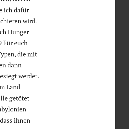
 ich dafür
chieren wird.
urch Hunger


Für euch
9
Typen, die mit
gen dann

esiegt werdet.
em Land
lle getötet
abylonien
 dass ihnen