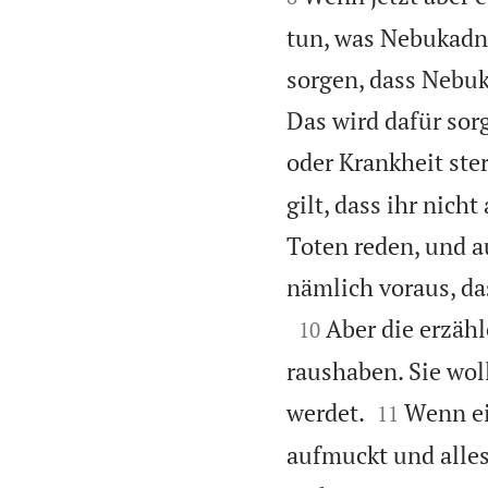
tun, was Nebukadne
sorgen, dass Nebuk
Das wird dafür sor
oder Krankheit ster
gilt, dass ihr nich
Toten reden, und a
nämlich voraus, da

Aber die erzäh
10
raushaben. Sie wol


werdet.
Wenn ei
11
aufmuckt und alles 