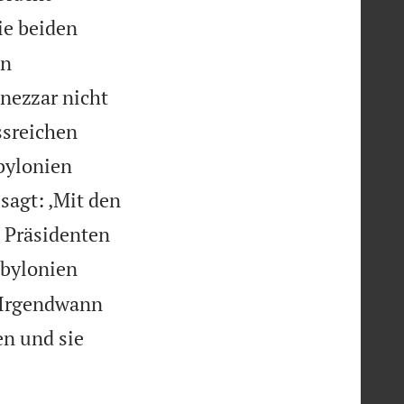
ie beiden
en
nezzar nicht
ssreichen
bylonien
 sagt: ‚Mit den
 Präsidenten
abylonien
 Irgendwann
n und sie