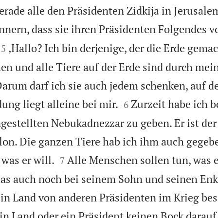
gerade alle den Präsidenten Zidkija in Jerusal
nnern, dass sie ihren Präsidenten Folgendes v


‚Hallo? Ich bin derjenige, der die Erde gema
5
n und alle Tiere auf der Erde sind durch mei
Darum darf ich sie auch jedem schenken, auf d


ung liegt alleine bei mir.
Zurzeit habe ich b
6
gestellten Nebukadnezzar zu geben. Er ist der
on. Die ganzen Tiere hab ich ihm auch gegebe


was er will.
Alle Menschen sollen tun, was e
7
das auch noch bei seinem Sohn und seinen Enk
sein Land von anderen Präsidenten im Krieg bes
in Land oder ein Präsident keinen Bock darauf 