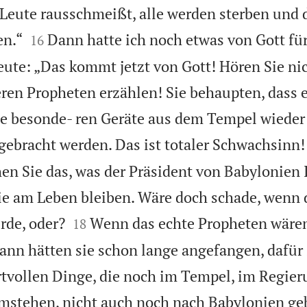
e Leute rausschmeißt, alle werden sterben und


en.“
Dann hatte ich noch etwas von Gott für
16
eute: „Das kommt jetzt von Gott! Hören Sie nic
ren Propheten erzählen! Sie behaupten, dass 
die besonde- ren Geräte aus dem Tempel wieder
ebracht werden. Das ist totaler Schwachsinn!
hen Sie das, was der Präsident von Babylonien 
e am Leben bleiben. Wäre doch schade, wenn d


rde, oder?
Wenn das echte Propheten wären
18
nn hätten sie schon lange angefangen, dafür 
ertvollen Dinge, die noch im Tempel, im Regie
umstehen, nicht auch noch nach Babylonien ge