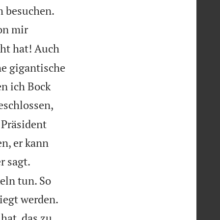


em besuchen.
on mir
cht hat! Auch
ne gigantische
en ich Bock
eschlossen,
 Präsident
n, er kann
r sagt.
eln tun. So


iegt werden.
hat, das zu