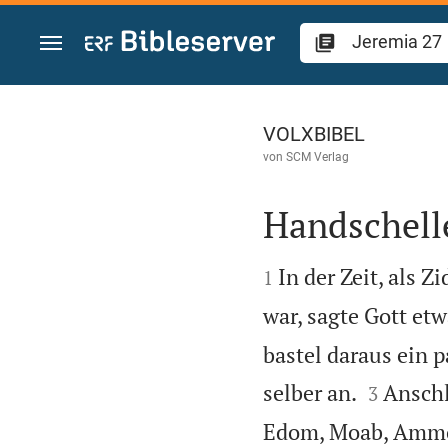
Zum Inhalt springen
Jeremia 27
VOLXBIBEL
von
SCM Verlag
Handschell


In der Zeit, als Z
1
war, sagte Gott etw
bastel daraus ein 


selber an.
Anschl
3
Edom, Moab, Ammon