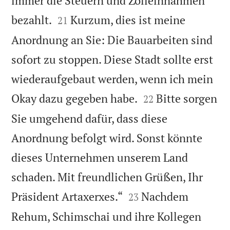
immer die Steuern und Zolleinnahmen


bezahlt.
Kurzum, dies ist meine
21
Anordnung an Sie: Die Bauarbeiten sind
sofort zu stoppen. Diese Stadt sollte erst
wiederaufgebaut werden, wenn ich mein


Okay dazu gegeben habe.
Bitte sorgen
22
Sie umgehend dafür, dass diese
Anordnung befolgt wird. Sonst könnte
dieses Unternehmen unserem Land
schaden. Mit freundlichen Grüßen, Ihr


Präsident Artaxerxes.“
Nachdem
23
Rehum, Schimschai und ihre Kollegen