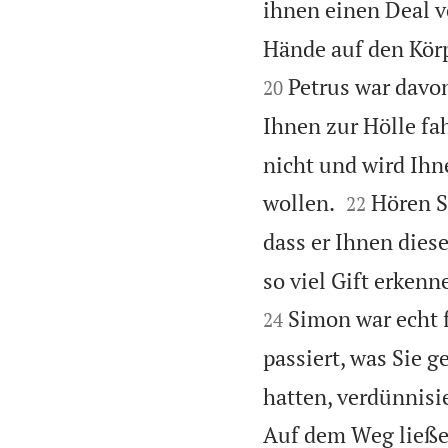
ihnen einen Deal v
Hände auf den Körpe
Petrus war davon
20
Ihnen zur Hölle fah
nicht und wird Ihn


wollen.
Hören S
22
dass er Ihnen dies
so viel Gift erkenn
Simon war echt fe
24
passiert, was Sie g
hatten, verdünnisi
Auf dem Weg ließen