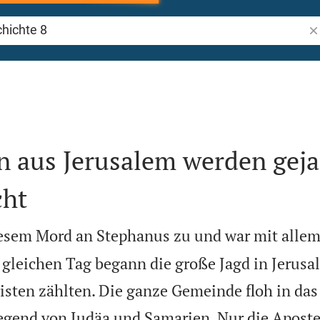
Bi
 8
n aus Jerusalem werden gej
cht
iesem Mord an Stephanus zu und war mit alle
gleichen Tag begann die große Jagd in Jerusal
risten zählten. Die ganze Gemeinde floh in da
Gegend von Judäa und Samarien. Nur die Aposte