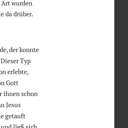
e Art wurden

le da drüber.
de, der konnte
 Dieser Typ
on erlebte,
on Gott
er ihnen schon
an Jesus
le getauft
und ließ sich