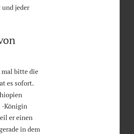
t und jeder
 von
mal bitte die
at es sofort.
hiopien
 -Königin
il er einen
 gerade in dem