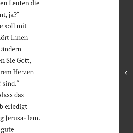
den Leuten die


t, ja?“
e soll mit
hört Ihnen
t ändern
n Sie Gott,
Ihrem Herzen


 sind.“
 dass das
b erledigt
g Jerusa- lem.
 gute