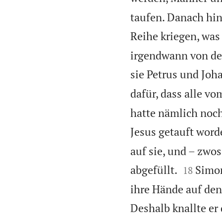
taufen. Danach hin
Reihe kriegen, was 
irgendwann von den
sie Petrus und Joh
dafür, dass alle v
hatte nämlich noc
Jesus getauft word
auf sie, und – zwo


abgefüllt.
Simon
18
ihre Hände auf den
Deshalb knallte er