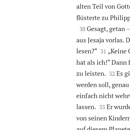
alten Teil von Gott
flüsterte zu Phili

Gesagt, getan –
30
aus Jesaja vorlas. 


lesen?“
„Keine 
31
hat als ich!“ Dann 


zu leisten.
Es g
32
werden soll, genau
einfach nicht wehrt


lassen.
Er wurde
33
von seinen Kinder
auf diesem Planete