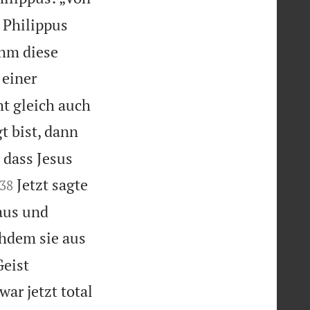
Philippus
ahm diese
 einer
ht gleich auch
t bist, dann
, dass Jesus


Jetzt sagte
38
 aus und
hdem sie aus
Geist
ar jetzt total