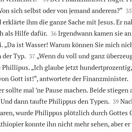


Von sich selbst oder von jemand anderem?“
35
d erklärte ihm die ganze Sache mit Jesus. Er n


 als Hilfe dafür.
Irgendwann kamen sie an
36
i. „Da ist Wasser! Warum können Sie mich nic


n der Typ.
„Wenn du voll und ganz überzeug
37
e Phillipus. „Ich glaube jetzt hundertprozentig
on Gott ist!“, antwortete der Finanzminister.
er sollte mal ’ne Pause machen. Beide stiegen


 Und dann taufte Philippus den Typen.
Nac
39
ren, wurde Philippus plötzlich durch Gottes 
hiopier konnte ihn nicht mehr sehen, aber er w