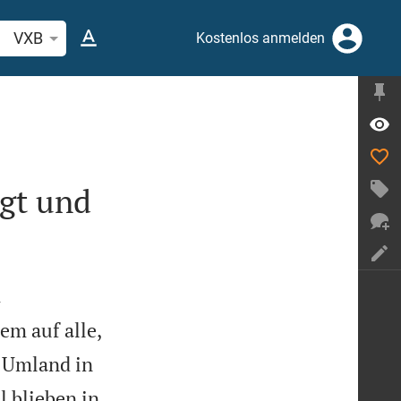
belstelle oder Begriff suchen
VXB
Kostenlos anmelden
agt und
m
em auf alle,
s Umland in
l blieben in