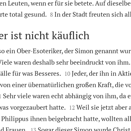
en Leuten, wenn er für sie betete. Auf dieselb


rte total gesund.
In der Stadt freuten sich al
8
r ist nicht käuflich
so ein Ober-Esoteriker, der Simon genannt wur
Viele waren deshalb sehr beeindruckt von ihm.


Fälle für was Besseres.
Jeder, der ihn in Akti
10
l von einer übernatürlichen großen Kraft, die v

Sehr viele waren echt abhängig von ihm, da 
1


 was vorgezaubert hatte.
Weil sie jetzt aber 
12
 Philippus ihnen beigebracht hatte, wollten al


d Frauen.
Sogar dieser Simon wurde Christ 
13