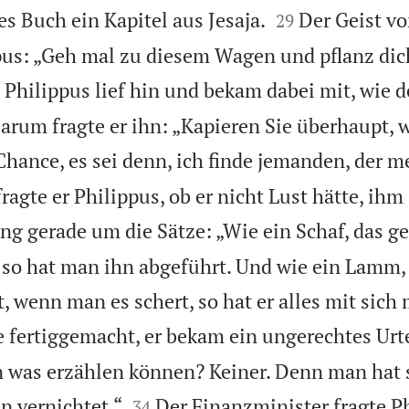


es Buch ein Kapitel aus Jesaja.
Der Geist vo
29
ppus: „Geh mal zu diesem Wagen und pflanz dic
 Philippus lief hin und bekam dabei mit, wie d
Darum fragte er ihn: „Kapieren Sie überhaupt, 
Chance, es sei denn, ich finde jemanden, der m
fragte er Philippus, ob er nicht Lust hätte, ihm
ing gerade um die Sätze: „Wie ein Schaf, das g
 so hat man ihn abgeführt. Und wie ein Lamm, 
, wenn man es schert, so hat er alles mit sic
 fertiggemacht, er bekam ein ungerechtes Urte
n was erzählen können? Keiner. Denn man hat 


n vernichtet.“
Der Finanzminister fragte P
34