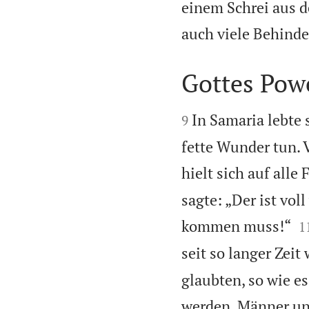
einem Schrei aus d
auch viele Behinde
Gottes Powe


In Samaria lebte 
9
fette Wunder tun. 
hielt sich auf alle 
sagte: „Der ist vol

kommen muss!“
1
seit so langer Zeit
glaubten, so wie es
werden, Männer un