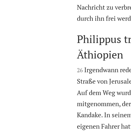
Nachricht zu verbre
durch ihn frei wer
Philippus t
Äthiopien


Irgendwann redet
26
Straße von Jerusa
Auf dem Weg wurde
mitgenommen, der 
Kandake. In seinem
eigenen Fahrer hat