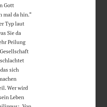
n Gott

h mal da hin.“
er Typ laut
was Sie da
ehr Peilung
 Gesellschaft
eschlachtet
das sich
h machen
il. Wer wird
sein Leben
hilippus: „Von