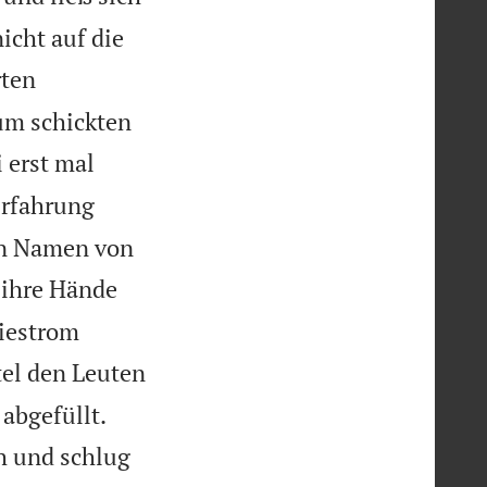
icht auf die
rten
um schickten
i erst mal
Erfahrung
en Namen von
 ihre Hände
giestrom
tel den Leuten
abgefüllt.
ch und schlug