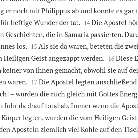
g er noch mit Philippus ab und konnte es gar n


für heftige Wunder der tat.
Die Apostel hö
14
 Geschichten, die in Samaria passierten. Dar


annes los.
Als sie da waren, beteten die zwe
15


om Heiligen Geist angezappt werden.
Diese 
16
h keiner von ihnen gemacht, obwohl sie auf d


en waren.
Die Apostel legten anschließend
17
sch! – wurden die auch gleich mit Gottes Ener
 fuhr da drauf total ab. Immer wenn die Apos
 Körper legten, wurden die vom Heiligen Geist 
 den Aposteln ziemlich viel Kohle auf den Tis