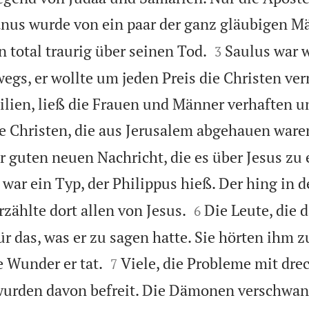
nus wurde von ein paar der ganz gläubigen M


n total traurig über seinen Tod.
Saulus war w
3
gs, er wollte um jeden Preis die Christen ver
ilien, ließ die Frauen und Männer verhaften u
e Christen, die aus Jerusalem abgehauen waren
r guten neuen Nachricht, die es über Jesus zu 
war ein Typ, der Philippus hieß. Der hing in d


zählte dort allen von Jesus.
Die Leute, die 
6
ür das, was er zu sagen hatte. Sie hörten ihm 


e Wunder er tat.
Viele, die Probleme mit dre
7
urden davon befreit. Die Dämonen verschwan