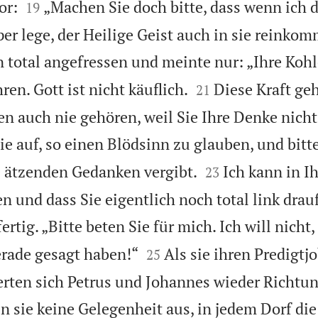


or:
„Machen Sie doch bitte, dass wenn ich 
19
r lege, der Heilige Geist auch in sie reinkomm
 total angefressen und meinte nur: „Ihre Kohl


ren. Gott ist nicht käuflich.
Diese Kraft ge
21
en auch nie gehören, weil Sie Ihre Denke nich
ie auf, so einen Blödsinn zu glauben, und bitte


e ätzenden Gedanken vergibt.
Ich kann in 
23
en und dass Sie eigentlich noch total link drauf
rtig. „Bitte beten Sie für mich. Ich will nicht,


erade gesagt haben!“
Als sie ihren Predigtjo
25
erten sich Petrus und Johannes wieder Richtun
 sie keine Gelegenheit aus, in jedem Dorf die