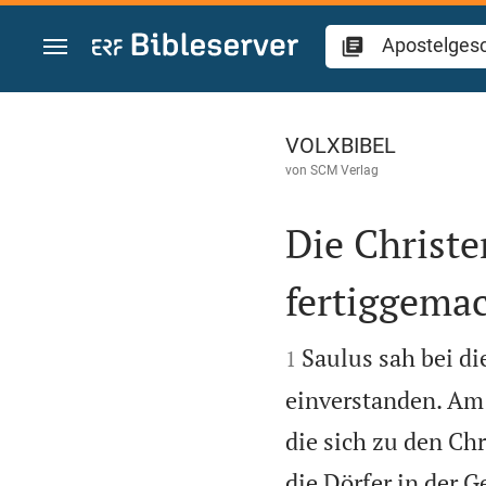
Zum Inhalt springen
Apostelgeschichte
VOLXBIBEL
von
SCM Verlag
Die Christe
fertiggema


Saulus sah bei d
1
einverstanden. Am 
die sich zu den Ch
die Dörfer in der 