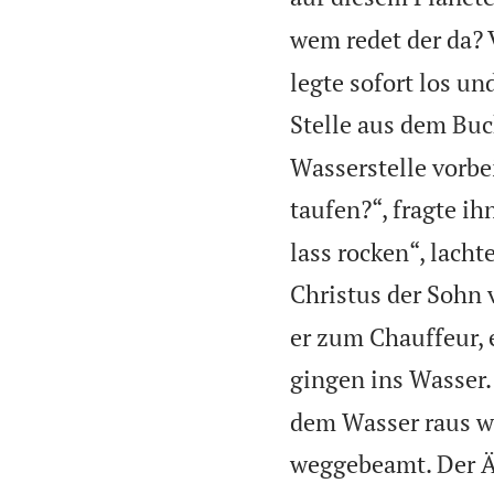
wem redet der da? 
legte sofort los un
Stelle aus dem Buch
Wasserstelle vorbe
taufen?“, fragte ih
lass rocken“, lacht
Christus der Sohn v
er zum Chauffeur, 
gingen ins Wasser.
dem Wasser raus wa
weggebeamt. Der Ät