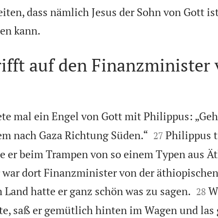
iten, dass nämlich Jesus der Sohn von Gott is

den kann.
rifft auf den Finanzminister
e mal ein Engel von Gott mit Philippus: „Geh 


lem nach Gaza Richtung Süden.“
Philippus t
27
 er beim Trampen von so einem Typen aus Ät
war dort Finanzminister von der äthiopischen


 Land hatte er ganz schön was zu sagen.
We
28
te, saß er gemütlich hinten im Wagen und las