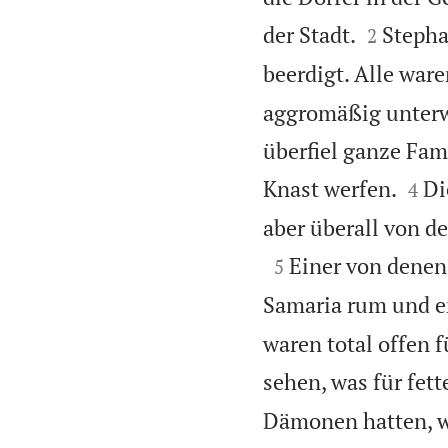


der Stadt.
Stepha
2
beerdigt. Alle ware
aggromäßig unterwe
überfiel ganze Fam


Knast werfen.
Di
4
aber überall von de

Einer von denen 
5
Samaria rum und er
waren total offen f
sehen, was für fett
Dämonen hatten, w