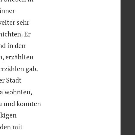
änner
eiter sehr
nichten. Er
nd in den
, erzählten

erzählen gab.
er Stadt
da wohnten,
zu und konnten
ckigen
den mit