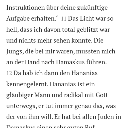
Instruktionen über deine zukünftige


Aufgabe erhalten.‘
Das Licht war so
11
hell, dass ich davon total geblitzt war
und nichts mehr sehen konnte. Die
Jungs, die bei mir waren, mussten mich


an der Hand nach Damaskus führen.
Da hab ich dann den Hananias
12
kennengelernt. Hananias ist ein
gläubiger Mann und radikal mit Gott
unterwegs, er tut immer genau das, was
der von ihm will. Er hat bei allen Juden in


Damaskus einen sehr guten Ruf.