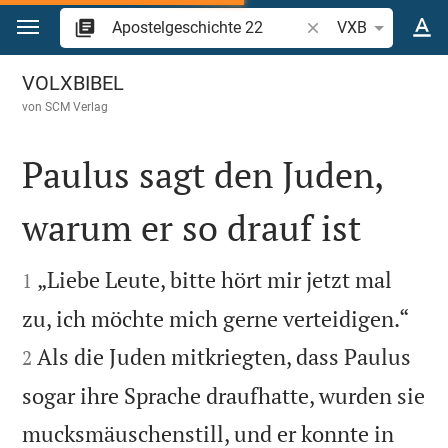
Zum Inhalt springen
Bibelstelle oder Begr
VXB
Apostelgeschichte 22
VOLXBIBEL
von
SCM Verlag
Paulus sagt den Juden,
warum er so drauf ist


„Liebe Leute, bitte hört mir jetzt mal
1


zu, ich möchte mich gerne verteidigen.“
Als die Juden mitkriegten, dass Paulus
2
sogar ihre Sprache draufhatte, wurden sie
mucksmäuschenstill, und er konnte in