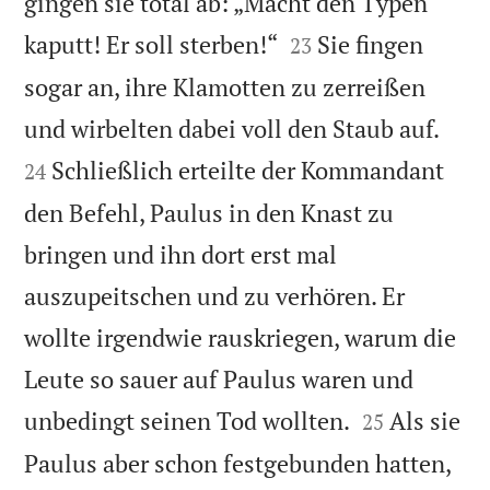
gingen sie total ab: „Macht den Typen


kaputt! Er soll sterben!“
Sie fingen
23
sogar an, ihre Klamotten zu zerreißen


und wirbelten dabei voll den Staub auf.
Schließlich erteilte der Kommandant
24
den Befehl, Paulus in den Knast zu
bringen und ihn dort erst mal
auszupeitschen und zu verhören. Er
wollte irgendwie rauskriegen, warum die
Leute so sauer auf Paulus waren und


unbedingt seinen Tod wollten.
Als sie
25
Paulus aber schon festgebunden hatten,