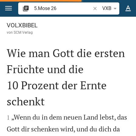
Zum Inhalt springen
Bibelstelle oder Begr
VXB
5.Mose 26
VOLXBIBEL
von
SCM Verlag
Wie man Gott die ersten
Früchte und die
10 Prozent der Ernte
schenkt


„Wenn du in dem neuen Land lebst, das
1
Gott dir schenken wird, und du dich da