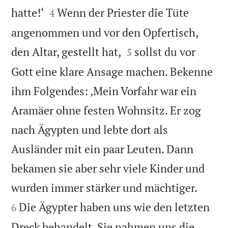


hatte!‘
Wenn der Priester die Tüte
4
angenommen und vor den Opfertisch,


den Altar, gestellt hat,
sollst du vor
5
Gott eine klare Ansage machen. Bekenne
ihm Folgendes: ‚Mein Vorfahr war ein
Aramäer ohne festen Wohnsitz. Er zog
nach Ägypten und lebte dort als
Ausländer mit ein paar Leuten. Dann
bekamen sie aber sehr viele Kinder und


wurden immer stärker und mächtiger.
Die Ägypter haben uns wie den letzten
6
Dreck behandelt. Sie nahmen uns die