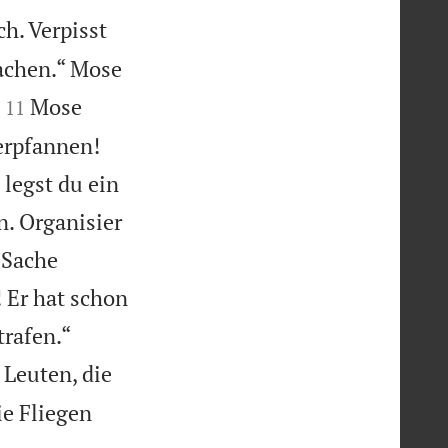
ch. Verpisst
machen.“ Mose


Mose
11
erpfannen!
legst du ein
n. Organisier
 Sache
 Er hat schon


rafen.“
 Leuten, die
ie Fliegen