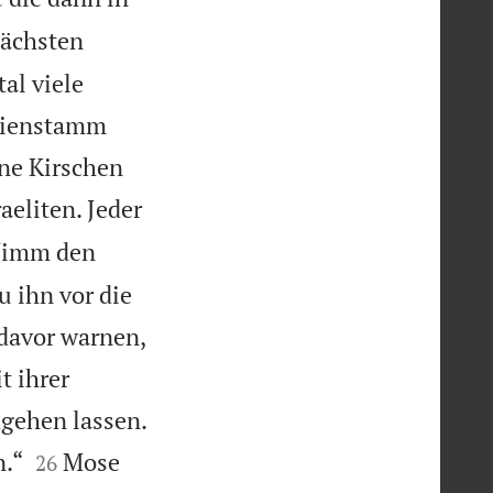
nächsten
al viele
ilienstamm
ine Kirschen
aeliten. Jeder
„Nimm den
u ihn vor die
 davor warnen,
t ihrer
gehen lassen.


n.“
Mose
26