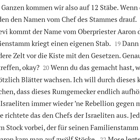
 Ganzen kommen wir also auf 12 Stäbe. Wenn d
jeden den Namen vom Chef des Stammes drauf.
vi kommt der Name vom Oberpriester Aaron d


lienstamm kriegt einen eigenen Stab.
Dann 
19
ere Zelt vor die Kiste mit den Gesetzen. Genau


reffen, okay?
Wenn du das gemacht hast, w
20
ötzlich Blätter wachsen. Ich will durch dieses
chen, dass dieses Rumgemecker endlich aufhö
e Israeliten immer wieder ’ne Rebellion gegen 
 richtete das den Chefs der Israeliten aus. Je
 Stock vorbei, der für seinen Familienstamm 


aron kam man auf zwölf Stöcke.
Mose legte
22