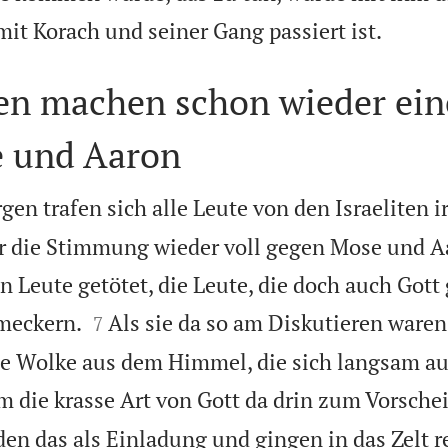

mit Korach und seiner Gang passiert ist.
iten machen schon wieder ei
 und Aaron
en trafen sich alle Leute von den Israeliten 
ar die Stimmung wieder voll gegen Mose und Aa
 Leute getötet, die Leute, die doch auch Gott


meckern.
Als sie da so am Diskutieren waren
7
ße Wolke aus dem Himmel, die sich langsam auf
m die krasse Art von Gott da drin zum Vorsche
en das als Einladung und gingen in das Zelt r