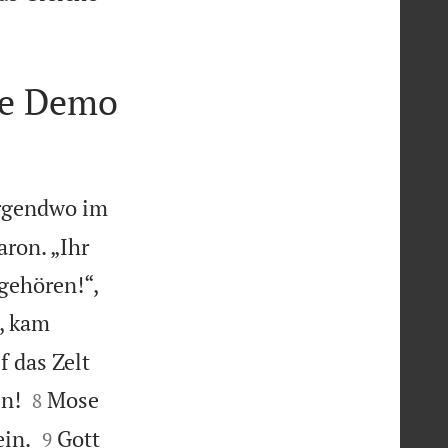
ne Demo
irgendwo im
ron. „Ihr
 gehören!“,
, kam
 das Zelt


in!
Mose
8


ein.
Gott
9