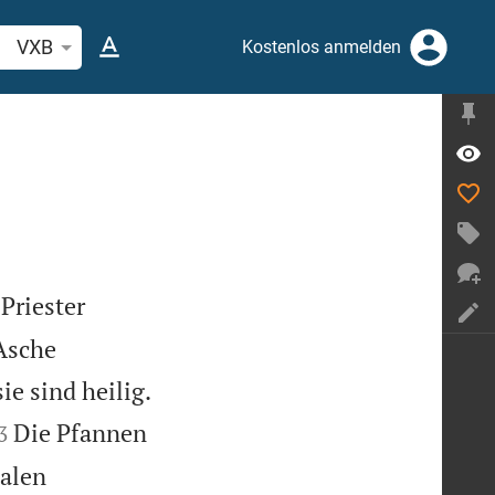
belstelle oder Begriff suchen
VXB
Kostenlos anmelden
Priester
 Asche
e sind heilig.


Die Pfannen
3
talen