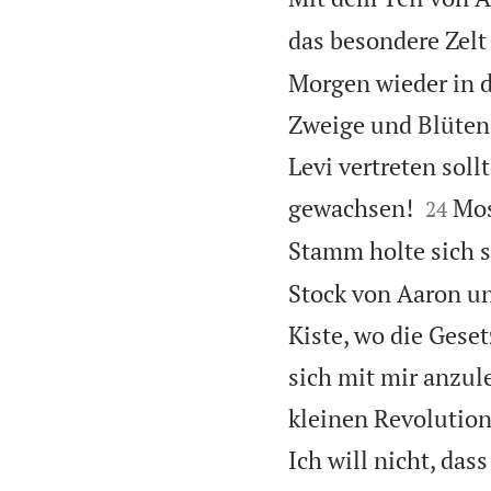
das besondere Zelt
Morgen wieder in d
Zweige und Blüten
Levi vertreten soll


gewachsen!
Mos
24
Stamm holte sich s
Stock von Aaron und
Kiste, wo die Geset
sich mit mir anzule
kleinen Revolutio
Ich will nicht, da