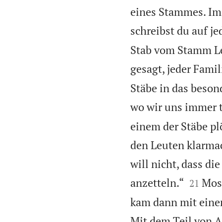
eines Stammes. Im
schreibst du auf 
Stab vom Stamm Le
gesagt, jeder Fami
Stäbe in das besond
wo wir uns immer t
einem der Stäbe pl
den Leuten klarma
will nicht, dass di


anzetteln.“
Mose
21
kam dann mit einem
Mit dem Teil von A