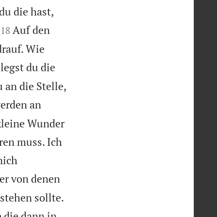
u die hast,


Auf den
18
rauf. Wie
legst du die
 an die Stelle,
erden an
 kleine Wunder
ren muss. Ich
mich
der von denen
stehen sollte.
 die dann in