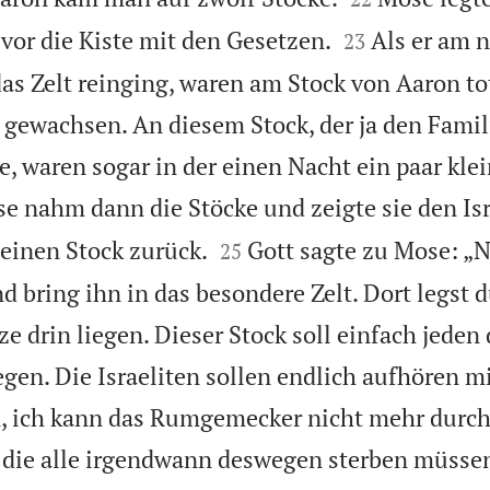


 vor die Kiste mit den Gesetzen.
Als er am 
23
as Zelt reinging, waren am Stock von Aaron tot
 gewachsen. An diesem Stock, der ja den Fam
te, waren sogar in der einen Nacht ein paar kle
e nahm dann die Stöcke und zeigte sie den Isr


einen Stock zurück.
Gott sagte zu Mose: 
25
 bring ihn in das besondere Zelt. Dort legst d
ze drin liegen. Dieser Stock soll einfach jeden
gen. Die Israeliten sollen endlich aufhören mi
n, ich kann das Rumgemecker nicht mehr durch
ss die alle irgendwann deswegen sterben müsse