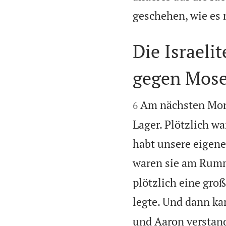
geschehen, wie es 
Die Israel
gegen Mose


Am nächsten Morg
6
Lager. Plötzlich w
habt unsere eigenen
waren sie am Rum
plötzlich eine gro
legte. Und dann ka
und Aaron verstand