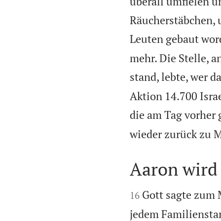
überall umfielen un
Räucherstäbchen, u
Leuten gebaut wor
mehr. Die Stelle, a
stand, lebte, wer d
Aktion 14.700 Isra
die am Tag vorher 
wieder zurück zu M
Aaron wird 


Gott sagte zum 
16
jedem Familiensta