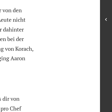
r von den
Leute nicht
r dahinter
en bei der
ng von Korach,
 ging Aaron
 dir von
 pro Chef