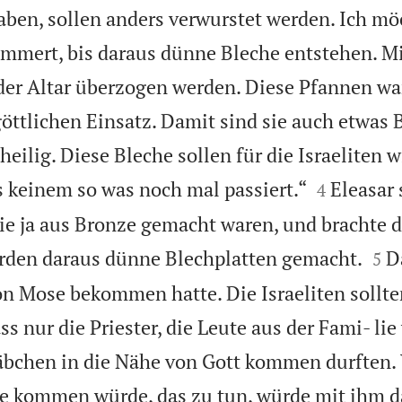
ben, sollen anders verwurstet werden. Ich mö
ämmert, bis daraus dünne Bleche entstehen. Mi
der Altar überzogen werden. Diese Pfannen wa
ttlichen Einsatz. Damit sind sie auch etwas 
heilig. Diese Bleche sollen für die Israeliten w


 keinem so was noch mal passiert.“
Eleasar
4
die ja aus Bronze gemacht waren, und brachte d


urden daraus dünne Blechplatten gemacht.
D
5
on Mose bekommen hatte. Die Israeliten sollte
ss nur die Priester, die Leute aus der Fami- li
äbchen in die Nähe von Gott kommen durften
ee kommen würde, das zu tun, würde mit ihm d