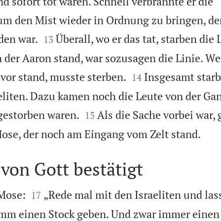
d sofort tot waren. Schnell verbrannte er die
m den Mist wieder in Ordnung zu bringen, de


den war.
Überall, wo er das tat, starben die 
13
n der Aaron stand, war sozusagen die Linie. We


avor stand, musste sterben.
Insgesamt starb
14
eliten. Dazu kamen noch die Leute von der Ga


gestorben waren.
Als die Sache vorbei war,
15

ose, der noch am Eingang vom Zelt stand.
von Gott bestätigt


Mose:
„Rede mal mit den Israeliten und lass
17
mm einen Stock geben. Und zwar immer einen