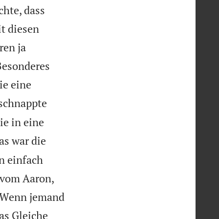
chte, dass
t diesen
ren ja
Besonderes
ie eine
 schnappte
ie in eine
as war die
n einfach
e vom Aaron,
. Wenn jemand
as Gleiche