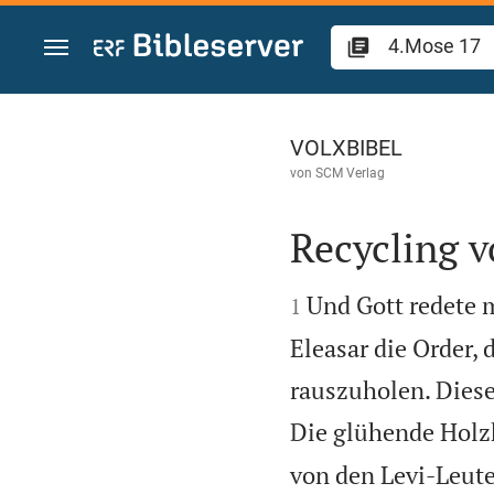
Zum Inhalt springen
4.Mose 17
VOLXBIBEL
von
SCM Verlag
Recycling 


Und Gott redete 
1
Eleasar die Order,
rauszuholen. Diese
Die glühende Holzk
von den Levi-Leuten