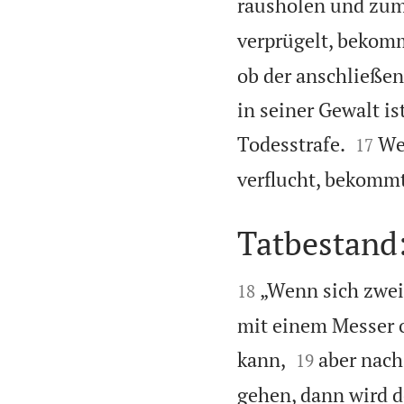
rausholen und zum 
verprügelt, bekomm
ob der anschließen
in seiner Gewalt i


Todesstrafe.
We
17
verflucht, bekommt
Tatbestand


„Wenn sich zwei
18
mit einem Messer o


kann,
aber nach 
19
gehen, dann wird d