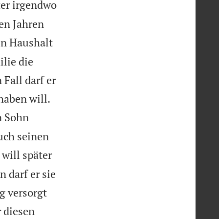
ter irgendwo
ben Jahren
en Haushalt
ilie die
Fall darf er


haben will.
n Sohn
auch seinen
 will später
 darf er sie
g versorgt
 diesen