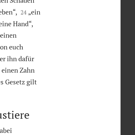
chen Schaden


eben“,
„ein
24


 eine Hand“,
 einen
on euch
er ihn dafür
 einen Zahn
s Gesetz gilt
stiere
abei