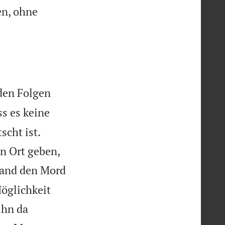
en, ohne
den Folgen
ss es keine
scht ist.
en Ort geben,
mand den Mord
Möglichkeit
ihn da