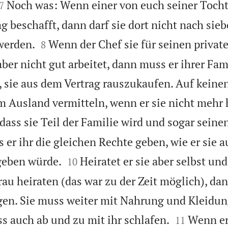


Noch was: Wenn einer von euch seiner Toch
7
g beschafft, dann darf sie dort nicht nach sie


werden.
Wenn der Chef sie für seinen privat
8
 aber nicht gut arbeitet, dann muss er ihrer Fam
 sie aus dem Vertrag rauszukaufen. Auf keinen 
im Ausland vermitteln, wenn er sie nicht mehr 
ass sie Teil der Familie wird und sogar seine
 er ihr die gleichen Rechte geben, wie er sie 


geben würde.
Heiratet er sie aber selbst und
10
au heiraten (das war zu der Zeit möglich), dann
gen. Sie muss weiter mit Nahrung und Kleidun


s auch ab und zu mit ihr schlafen.
Wenn er
11