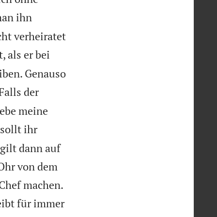
man ihn
ht verheiratet
 als er bei
eiben. Genauso

Falls der
liebe meine
sollt ihr
gilt dann auf
 Ohr von dem
 Chef machen.
ibt für immer