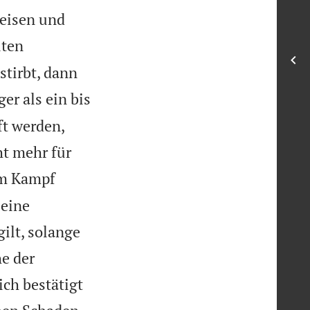
weisen und
lten
stirbt, dann
ger als ein bis
ft werden,
ht mehr für
im Kampf
 eine
gilt, solange
e der
ch bestätigt