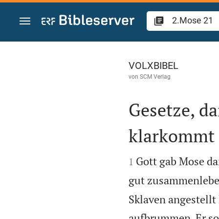
Zum Inhalt springen
2.Mose 21
VOLXBIBEL
von
SCM Verlag
Gesetze, d
klarkommt


Gott gab Mose dan
1
gut zusammenlebe
Sklaven angestellt
aufbrummen. Er sol