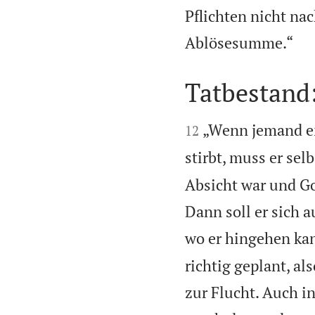
Pflichten nicht na

Ablösesumme.“
Tatbestand:


„Wenn jemand ei
12
stirbt, muss er sel
Absicht war und Go
Dann soll er sich 
wo er hingehen kan
richtig geplant, al
zur Flucht. Auch in