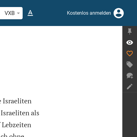
belstelle oder Begriff suchen
VXB
Kostenlos anmelden
 Israeliten
Israeliten als
f Lebzeiten
uch ohne