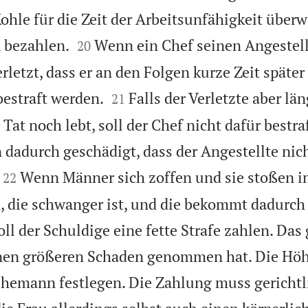
ohle für die Zeit der Arbeitsunfähigkeit über


 bezahlen.
Wenn ein Chef seinen Angestel
20
erletzt, dass er an den Folgen kurze Zeit später 


bestraft werden.
Falls der Verletzte aber län
21
Tat noch lebt, soll der Chef nicht dafür bestra
n dadurch geschädigt, dass der Angestellte nic


Wenn Männer sich zoffen und sie stoßen 
22
, die schwanger ist, und die bekommt dadurch
ll der Schuldige eine fette Strafe zahlen. Das 
einen größeren Schaden genommen hat. Die Höh
hemann festlegen. Die Zahlung muss gerichtli