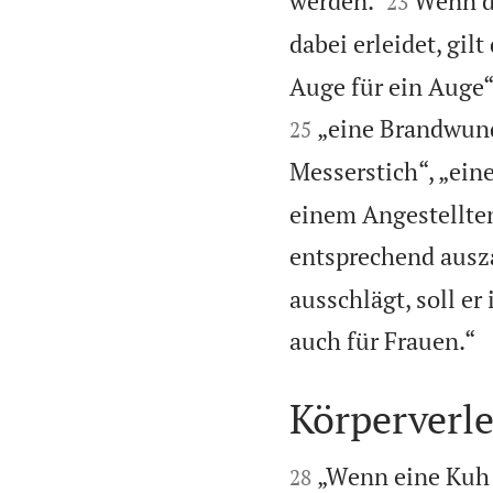
werden.
Wenn di
23
dabei erleidet, gil
Auge für ein Auge“
„eine Brandwund
25
Messerstich“, „eine
einem Angestellten
entsprechend ausz
ausschlägt, soll e
auch für Frauen.“
Körperverle


„Wenn eine Kuh 
28