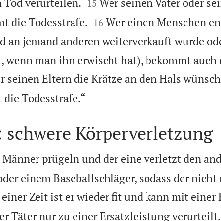


Tod verurteilen.
Wer seinen Vater oder se
15


t die Todesstrafe.
Wer einen Menschen ent
16
d an jemand anderen weiterverkauft wurde ode
st, wenn man ihn erwischt hat), bekommt auch 
r seinen Eltern die Krätze an den Hals wünsch

 die Todesstrafe.“
: schwere Körperverletzung
 Männer prügeln und der eine verletzt den an
der einem Baseballschläger, sodass der nicht
einer Zeit ist er wieder fit und kann mit einer
er Täter nur zu einer Ersatzleistung verurteil