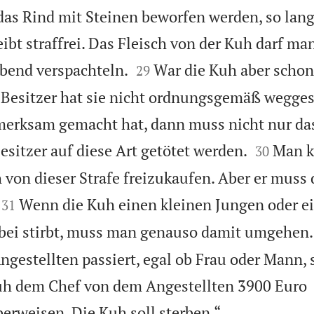
as Rind mit Steinen beworfen werden, so lange
leibt straffrei. Das Fleisch von der Kuh darf ma


bend verspachteln.
War die Kuh aber schon
29
 Besitzer hat sie nicht ordnungsgemäß wegges
erksam gemacht hat, dann muss nicht nur das


esitzer auf diese Art getötet werden.
Man k
30
 von dieser Strafe freizukaufen. Aber er muss 


Wenn die Kuh einen kleinen Jungen oder 
31
bei stirbt, muss man genauso damit umgehen.
gestellten passiert, egal ob Frau oder Mann, s
Kuh dem Chef von dem Angestellten 3900 Euro

rweisen. Die Kuh soll sterben.“