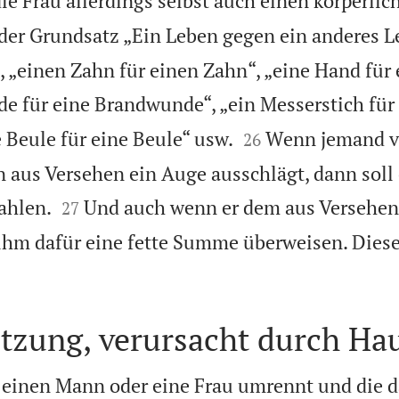
e Frau allerdings selbst auch einen körperli
t der Grundsatz „Ein Leben gegen ein anderes L
, „einen Zahn für einen Zahn“, „eine Hand für
e für eine Brandwunde“, „ein Messerstich für


 Beule für eine Beule“ usw.
Wenn jemand v
26
 aus Versehen ein Auge ausschlägt, dann soll 


ahlen.
Und auch wenn er dem aus Versehen
27
r ihm dafür eine fette Summe überweisen. Diese

tzung, verursacht durch Hau
einen Mann oder eine Frau umrennt und die d