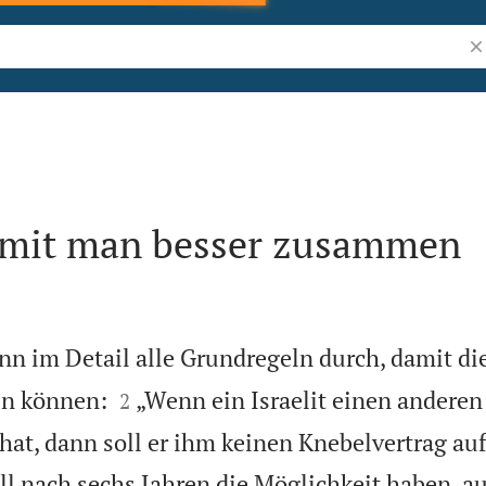
Bi
amit man besser zusammen
n im Detail alle Grundregeln durch, damit die


n können:
„Wenn ein Israelit einen anderen 
2
 hat, dann soll er ihm keinen Knebelvertrag au
l nach sechs Jahren die Möglichkeit haben, a