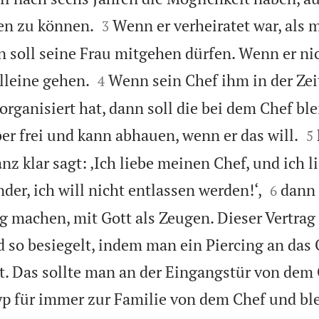


n zu können.
Wenn er verheiratet war, als 
3
n soll seine Frau mitgehen dürfen. Wenn er nic


lleine gehen.
Wenn sein Chef ihm in der Zeit,
4
organisiert hat, dann soll die bei dem Chef bl

aber frei und kann abhauen, wenn er das will.
5
nz klar sagt: ‚Ich liebe meinen Chef, und ich 


er, ich will nicht entlassen werden!‘,
dann 
6
g machen, mit Gott als Zeugen. Dieser Vertrag 
rd so besiegelt, indem man ein Piercing an das
t. Das sollte man an der Eingangstür von dem
p für immer zur Familie von dem Chef und ble