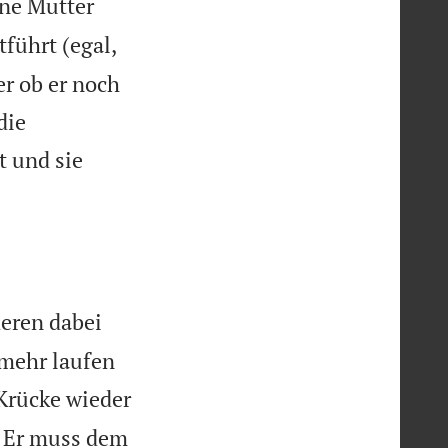
ine Mutter
führt (egal,
r ob er noch
die
t und sie
deren dabei
 mehr laufen
 Krücke wieder
t. Er muss dem