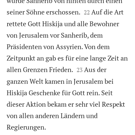
wurde Sanherib von hinten durch einen


seiner Söhne erschossen.
Auf die Art
22
rettete Gott Hiskija und alle Bewohner
von Jerusalem vor Sanherib, dem
Präsidenten von Assyrien. Von dem
Zeitpunkt an gab es für eine lange Zeit an


allen Grenzen Frieden.
Aus der
23
ganzen Welt kamen in Jerusalem bei
Hiskija Geschenke für Gott rein. Seit
dieser Aktion bekam er sehr viel Respekt
von allen anderen Ländern und

Regierungen.