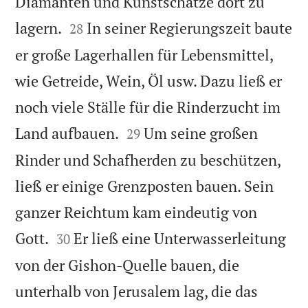
Diamanten und Kunstschätze dort zu


lagern.
In seiner Regierungszeit baute
28
er große Lagerhallen für Lebensmittel,
wie Getreide, Wein, Öl usw. Dazu ließ er
noch viele Ställe für die Rinderzucht im


Land aufbauen.
Um seine großen
29
Rinder und Schafherden zu beschützen,
ließ er einige Grenzposten bauen. Sein
ganzer Reichtum kam eindeutig von


Gott.
Er ließ eine Unterwasserleitung
30
von der Gishon-Quelle bauen, die
unterhalb von Jerusalem lag, die das