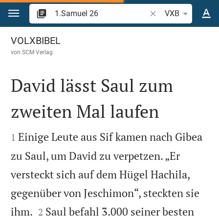
Zum Inhalt springen
Bibelstelle oder Begr
VXB
1.Samuel 26
VOLXBIBEL
von
SCM Verlag
David lässt Saul zum
zweiten Mal laufen


Einige Leute aus Sif kamen nach Gibea
1
zu Saul, um David zu verpetzen. „Er
versteckt sich auf dem Hügel Hachila,
gegenüber von Jeschimon“, steckten sie


ihm.
Saul befahl 3.000 seiner besten
2