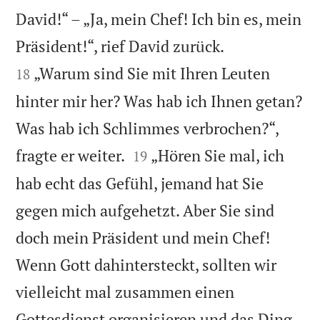
David!“ – „Ja, mein Chef! Ich bin es, mein


Präsident!“, rief David zurück.
„Warum sind Sie mit Ihren Leuten
18
hinter mir her? Was hab ich Ihnen getan?
Was hab ich Schlimmes verbrochen?“,


fragte er weiter.
„Hören Sie mal, ich
19
hab echt das Gefühl, jemand hat Sie
gegen mich aufgehetzt. Aber Sie sind
doch mein Präsident und mein Chef!
Wenn Gott dahintersteckt, sollten wir
vielleicht mal zusammen einen
Gottesdienst organisieren und das Ding