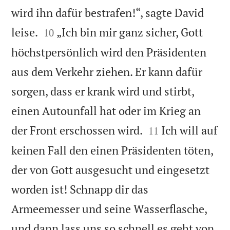
wird ihn dafür bestrafen!“, sagte David


leise.
„Ich bin mir ganz sicher, Gott
10
höchstpersönlich wird den Präsidenten
aus dem Verkehr ziehen. Er kann dafür
sorgen, dass er krank wird und stirbt,
einen Autounfall hat oder im Krieg an


der Front erschossen wird.
Ich will auf
11
keinen Fall den einen Präsidenten töten,
der von Gott ausgesucht und eingesetzt
worden ist! Schnapp dir das
Armeemesser und seine Wasserflasche,
und dann lass uns so schnell es geht von