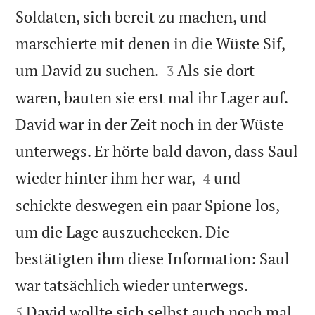
Soldaten, sich bereit zu machen, und
marschierte mit denen in die Wüste Sif,


um David zu suchen.
Als sie dort
3
waren, bauten sie erst mal ihr Lager auf.
David war in der Zeit noch in der Wüste
unterwegs. Er hörte bald davon, dass Saul


wieder hinter ihm her war,
und
4
schickte deswegen ein paar Spione los,
um die Lage auszuchecken. Die
bestätigten ihm diese Information: Saul


war tatsächlich wieder unterwegs.
David wollte sich selbst auch noch mal
5