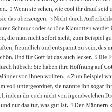


en.
Wenn sie sehen, wie cool ihr drauf seid 
2


 sie das überzeugen.
Nicht durch Äußerlichk
3
 teuren Schmuck oder schöne Klamotten werdet 
n, die man nicht sofort sieht, zum Beispiel gu
ften, freundlich und entspannt zu sein, das m


schön. Und für Gott ist das auch lecker.
Die F
5
urch hübsch: Sie haben ihre Hoffnung auf Got


 Männer von ihnen wollten.
Zum Beispiel war
6
am voll untergeordnet, sie nannte ihn sogar ih
el, indem ihr euch nicht von irgendwelchen 


und nur das tut, was gut ist.
Den Männern k
7