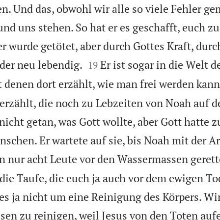
en. Und das, obwohl wir alle so viele Fehler g
nd uns stehen. So hat er es geschafft, euch zu
r wurde getötet, aber durch Gottes Kraft, durc


eder neu lebendig.
Er ist sogar in die Welt d
19
 denen dort erzählt, wie man frei werden kann
rzählt, die noch zu Lebzeiten von Noah auf d
nicht getan, was Gott wollte, aber Gott hatte 
schen. Er wartete auf sie, bis Noah mit der Ar
 nur acht Leute vor den Wassermassen gerett
 die Taufe, die euch ja auch vor dem ewigen Tod
es ja nicht um eine Reinigung des Körpers. Wir
sen zu reinigen, weil Jesus von den Toten aufe