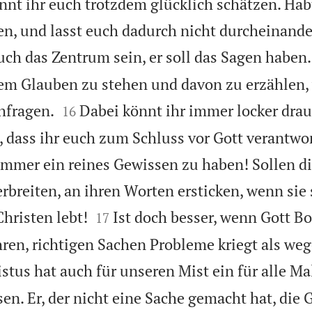
könnt ihr euch trotzdem glücklich schätzen. Ha
n, und lasst euch dadurch nicht durcheinander
euch das Zentrum sein, er soll das Sagen haben
rem Glauben zu stehen und davon zu erzählen


hfragen.
Dabei könnt ihr immer locker drauf
16
t, dass ihr euch zum Schluss vor Gott verantwo
 immer ein reines Gewissen zu haben! Sollen di
rbreiten, an ihren Worten ersticken, wenn sie 


Christen lebt!
Ist doch besser, wenn Gott Bo
17
ren, richtigen Sachen Probleme kriegt als weg
istus hat auch für unseren Mist ein für alle M
. Er, der nicht eine Sache gemacht hat, die Go