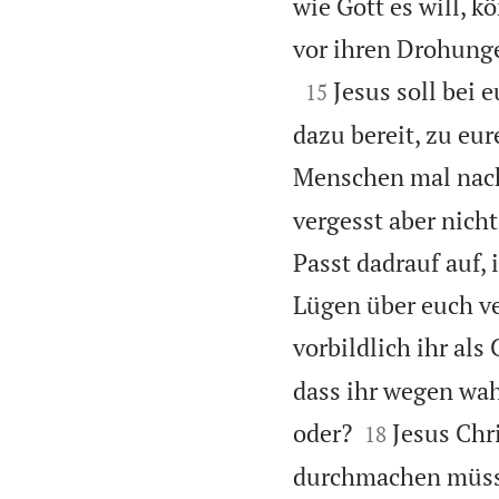
wie Gott es will, 
vor ihren Drohunge

Jesus soll bei 
15
dazu bereit, zu eu
Menschen mal nac
vergesst aber nich
Passt dadrauf auf,
Lügen über euch ve
vorbildlich ihr als 
dass ihr wegen wah


oder?
Jesus Chr
18
durchmachen müssen