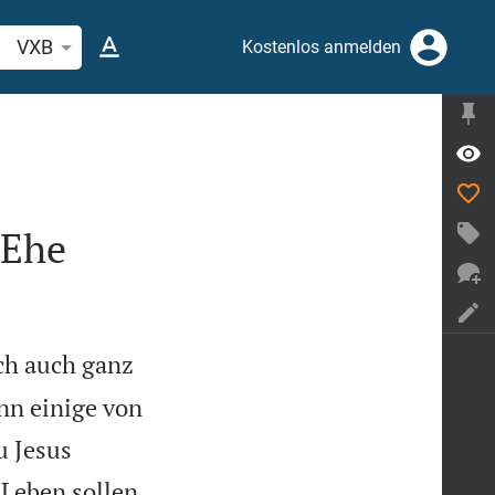
belstelle oder Begriff suchen
VXB
Kostenlos anmelden
 Ehe
ich auch ganz
nn einige von
u Jesus
 Leben sollen