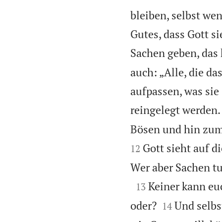
bleiben, selbst we
Gutes, dass Gott si
Sachen geben, das 
auch: „Alle, die da
aufpassen, was sie
reingelegt werden.
Bösen und hin zum 
Gott sieht auf di
12
Wer aber Sachen tut

Keiner kann eu
13


oder?
Und selbst
14