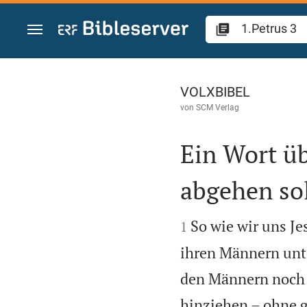
Zum Inhalt springen
1.Petrus 3
VOLXBIBEL
von
SCM Verlag
Ein Wort üb
abgehen sol


So wie wir uns Je
1
ihren Männern unt
den Männern noch k
hinziehen – ohne g