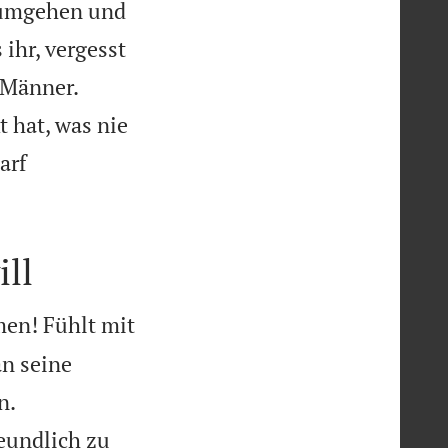
n umgehen und
 ihr, vergesst
 Männer.
 hat, was nie
arf
ill
men! Fühlt mit
an seine


n.
reundlich zu