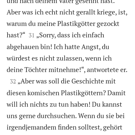
und nach deinem Vater gesehnt hast.
Aber was ich echt nicht gerallt kriege, ist,
warum du meine Plastikgötter gezockt


hast?“
„Sorry, dass ich einfach
31
abgehauen bin! Ich hatte Angst, du
würdest es nicht zulassen, wenn ich

deine Töchter mitnehme!“, antwortete er.

„Aber was soll die Geschichte mit
32
diesen komischen Plastikgöttern? Damit
will ich nichts zu tun haben! Du kannst
uns gerne durchsuchen. Wenn du sie bei
irgendjemandem finden solltest, gehört