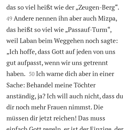


das so viel heißt wie der „Zeugen-Berg“.
Andere nennen ihn aber auch Mizpa,
49
das heißt so viel wie „Passauf-Turm“,
weil Laban beim Weggehen noch sagte:
„Ich hoffe, dass Gott auf jeden von uns
gut aufpasst, wenn wir uns getrennt


haben.
Ich warne dich aber in einer
50
Sache: Behandel meine Töchter
anständig, ja? Ich will auch nicht, dass du
dir noch mehr Frauen nimmst. Die
müssen dir jetzt reichen! Das muss
einfach Gott regeln, er ist der Einzige, der