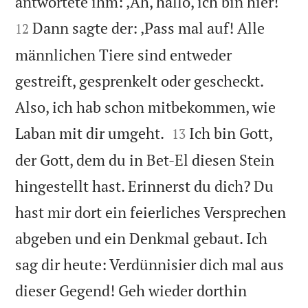


antwortete ihm: ‚Äh, hallo, ich bin hier!‘
Dann sagte der: ‚Pass mal auf! Alle
12
männlichen Tiere sind entweder
gestreift, gesprenkelt oder gescheckt.
Also, ich hab schon mitbekommen, wie


Laban mit dir umgeht.
Ich bin Gott,
13
der Gott, dem du in Bet-El diesen Stein
hingestellt hast. Erinnerst du dich? Du
hast mir dort ein feierliches Versprechen
abgeben und ein Denkmal gebaut. Ich
sag dir heute: Verdünnisier dich mal aus
dieser Gegend! Geh wieder dorthin