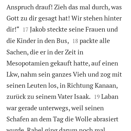
Anspruch drauf! Zieh das mal durch, was
Gott zu dir gesagt hat! Wir stehen hinter


dir!“
Jakob steckte seine Frauen und
17


die Kinder in den Bus,
packte alle
18
Sachen, die er in der Zeit in
Mesopotamien gekauft hatte, auf einen
Lkw, nahm sein ganzes Vieh und zog mit
seinen Leuten los, in Richtung Kanaan,


zurück zu seinem Vater Isaak.
Laban
19
war gerade unterwegs, weil seinen
Schafen an dem Tag die Wolle abrasiert
wurde. Rahel ging darum noch mal