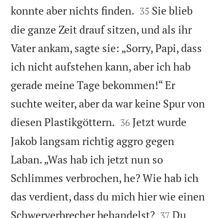


konnte aber nichts finden.
Sie blieb
35
die ganze Zeit drauf sitzen, und als ihr
Vater ankam, sagte sie: „Sorry, Papi, dass
ich nicht aufstehen kann, aber ich hab
gerade meine Tage bekommen!“ Er
suchte weiter, aber da war keine Spur von


diesen Plastikgöttern.
Jetzt wurde
36
Jakob langsam richtig aggro gegen
Laban. „Was hab ich jetzt nun so
Schlimmes verbrochen, he? Wie hab ich
das verdient, dass du mich hier wie einen


Schwerverbrecher behandelst?
Du
37