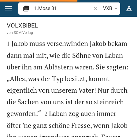
Zum Inhalt springen
Bibelstelle oder Begr
VXB
1.Mose 31
VOLXBIBEL
von
SCM Verlag

Jakob muss verschwinden Jakob bekam
1
dann mal mit, wie die Söhne von Laban
über ihn am Ablästern waren. Sie sagten:
„Alles, was der Typ besitzt, kommt
eigentlich von unserem Vater! Nur durch
die Sachen von uns ist der so steinreich


geworden!“
Laban zog auch immer
2
öfter ’ne ganz schöne Fresse, wenn Jakob
ihn wegen irgendwas ansprach. Er war