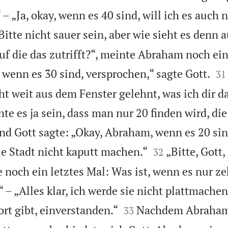
 – „Ja, okay, wenn es 40 sind, will ich es auch n
Bitte nicht sauer sein, aber wie sieht es denn 
uf die das zutrifft?“, meinte Abraham noch ei


 wenn es 30 sind, versprochen,“ sagte Gott.
31
ht weit aus dem Fenster gelehnt, was ich dir 
e es ja sein, dass man nur 20 finden wird, die 
d Gott sagte: „Okay, Abraham, wenn es 20 si


e Stadt nicht kaputt machen.“
„Bitte, Gott,
32
e noch ein letztes Mal: Was ist, wenn es nur ze
“ – „Alles klar, ich werde sie nicht plattmache


rt gibt, einverstanden.“
Nachdem Abraham
33