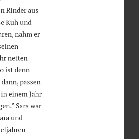
en Rinder aus
ese Kuh und
waren, nahm er
seinen
ehr netten
o ist denn
 dann, passen
 in einem Jahr
gen.“ Sara war
ara und
eljahren