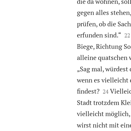
die da wohnen, soll
gegen alles stehen,
prüfen, ob die Sach


erfunden sind.“
22
Biege, Richtung So
alleine quatschen 
„Sag mal, würdest 
wenn es vielleicht 


findest?
Viellei
24
Stadt trotzdem Kle
vielleicht möglich, 
wirst nicht mit ein