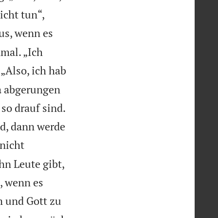
icht tun“,
aus, wenn es
nmal. „Ich
„Also, ich hab
da abgerungen
so drauf sind.
nd, dann werde
 nicht
hn Leute gibt,
n, wenn es
 und Gott zu