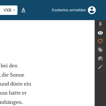
belstelle oder Begriff suchen
VXB
Kostenlos anmelden
 bei den
, die Sonne
 und döste ein
um hatte er
rumhängen.