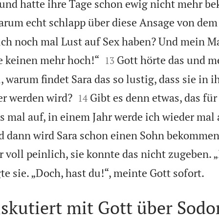
 und hatte ihre Tage schon ewig nicht mehr 
darum echt schlapp über diese Ansage von dem
 ich noch mal Lust auf Sex haben? Und mein


e keinen mehr hoch!“
Gott hörte das und m
13
warum findet Sara das so lustig, dass sie in i


r werden wird?
Gibt es denn etwas, das für
14
s mal auf, in einem Jahr werde ich wieder mal
 dann wird Sara schon einen Sohn bekommen
r voll peinlich, sie konnte das nicht zugeben. 

gte sie. „Doch, hast du!“, meinte Gott sofort.
skutiert mit Gott über Sod