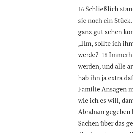


Schließlich sta
16
sie noch ein Stück
ganz gut sehen ko
„Hm, sollte ich ih


werde?
Immerhin
18
werden, und alle a
hab ihn ja extra d
Familie Ansagen ma
wie ich es will, da
Abraham gegeben 
Sachen über das ge