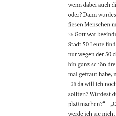
wenn dabei auch di
oder? Dann würdes
fiesen Menschen ma
Gott war beeindr
26
Stadt 50 Leute fin
nur wegen der 50 d
bin ganz schön dre
mal getraut habe, m

da will ich noc
28
sollten? Würdest du
plattmachen?“ – „O
werde ich sie nicht