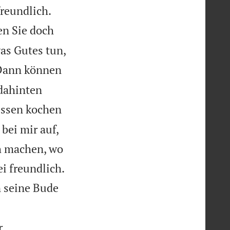


freundlich.
en Sie doch
as Gutes tun,
 Dann können
dahinten
essen kochen
bei mir auf,
ch machen, wo
ei freundlich.
n seine Bude
r