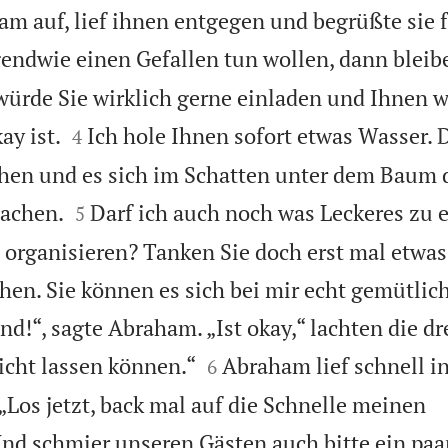
am auf, lief ihnen entgegen und begrüßte sie 
gendwie einen Gefallen tun wollen, dann bleib
 würde Sie wirklich gerne einladen und Ihnen w


ay ist.
Ich hole Ihnen sofort etwas Wasser.
4
chen und es sich im Schatten unter dem Baum 


achen.
Darf ich auch noch was Leckeres zu 
5
 organisieren? Tanken Sie doch erst mal etwas 
ehen. Sie können es sich bei mir echt gemütli
nd!“, sagte Abraham. „Ist okay,“ lachten die dr


nicht lassen können.“
Abraham lief schnell i
6
„Los jetzt, back mal auf die Schnelle meinen
nd schmier unseren Gästen auch bitte ein paa