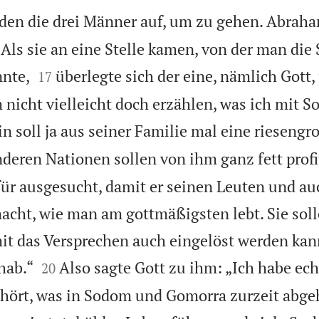
nden die drei Männer auf, um zu gehen. Abraha
. Als sie an eine Stelle kamen, von der man di


nnte,
überlegte sich der eine, nämlich Gott, 
17
m nicht vielleicht doch erzählen, was ich mit
 soll ja aus seiner Familie mal eine riesengr
nderen Nationen sollen von ihm ganz fett profi
afür ausgesucht, damit er seinen Leuten und au
cht, wie man am gottmäßigsten lebt. Sie soll
mit das Versprechen auch eingelöst werden kan


hab.“
Also sagte Gott zu ihm: „Ich habe ec
20
hört, was in Sodom und Gomorra zurzeit abgeh