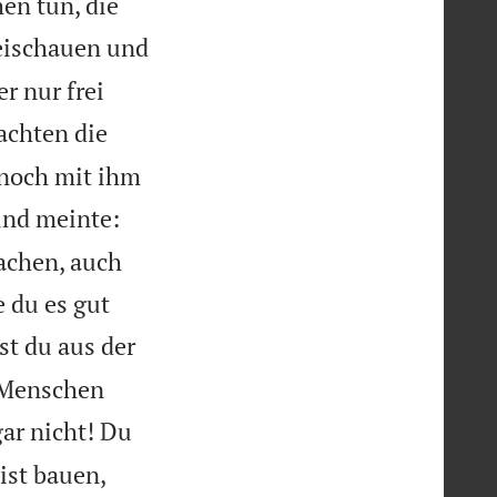
en tun, die
beischauen und
r nur frei
achten die
 noch mit ihm
und meinte:
machen, auch
e du es gut
st du aus der
n Menschen
gar nicht! Du
ist bauen,