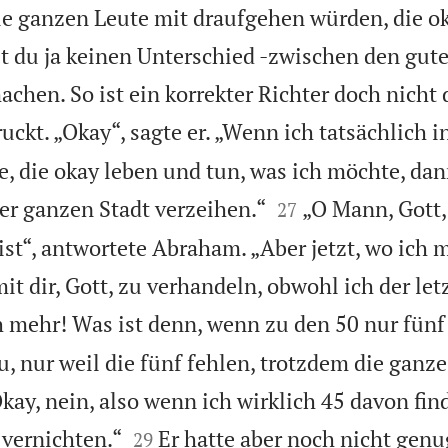
e ganzen Leute mit draufgehen würden, die ok
t du ja keinen Unterschied -zwischen den gut
chen. So ist ein korrekter Richter doch nicht 
uckt. „Okay“, sagte er. „Wenn ich tatsächlich i
de, die okay leben und tun, was ich möchte, da


er ganzen Stadt verzeihen.“
„O Mann, Gott, 
27
ist“, antwortete Abraham. „Aber jetzt, wo ich 
it dir, Gott, zu verhandeln, obwohl ich der let
h mehr! Was ist denn, wenn zu den 50 nur fünf
, nur weil die fünf fehlen, trotzdem die ganze
kay, nein, also wenn ich wirklich 45 davon fin


 vernichten.“
Er hatte aber noch nicht genug
29