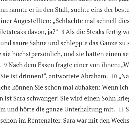
nn rannte er in den Stall, suchte eins der best
iner Angestellten: „Schlachte mal schnell di


iletsteaks davon, ja?“
Als die Steaks fertig 
8
 und saure Sahne und schleppte das Ganze zu 
e sie höchstpersönlich, und sie hatten einen s


.
Nach dem Essen fragte einer von ihnen: „W
9


„Sie ist drinnen!“, antwortete Abraham.
„Na
10
Sache können Sie schon mal abhaken: Wenn ich
ist Sara schwanger! Sie wird einen Sohn krie


m und hörte die ganze Unterhaltung mit.
S
11
schon im Rentenalter. Sara war mit den Wechs