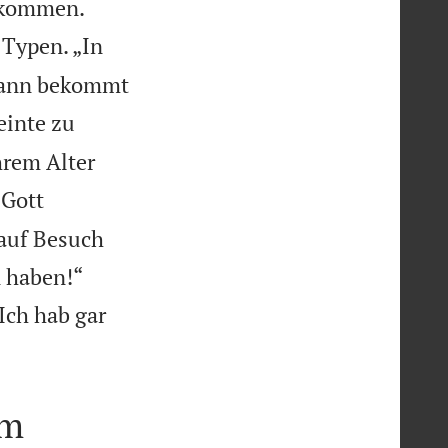


bekommen.
 Typen. „In
 Mann bekommt
einte zu
hrem Alter
 Gott
 auf Besuch


 haben!“
„Ich hab gar
om