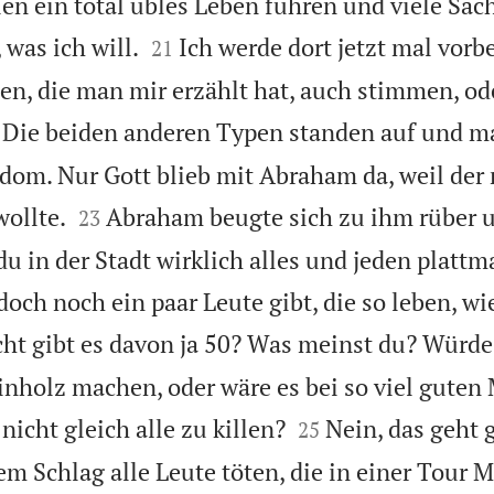
en ein total übles Leben führen und viele Sach


 was ich will.
Ich werde dort jetzt mal vor
21
en, die man mir erzählt hat, auch stimmen, ode
Die beiden anderen Typen standen auf und m
dom. Nur Gott blieb mit Abraham da, weil der


wollte.
Abraham beugte sich zu ihm rüber 
23
du in der Stadt wirklich alles und jeden platt
doch noch ein paar Leute gibt, die so leben, wi
cht gibt es davon ja 50? Was meinst du? Würde
inholz machen, oder wäre es bei so viel gute


nicht gleich alle zu killen?
Nein, das geht 
25
em Schlag alle Leute töten, die in einer Tour M