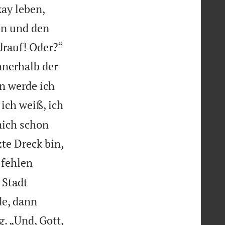
ay leben,
en und den


drauf! Oder?“
nnerhalb der
nn werde ich
ich weiß, ich
mich schon

zte Dreck bin,
 fehlen
 Stadt
de, dann
. „Und, Gott,