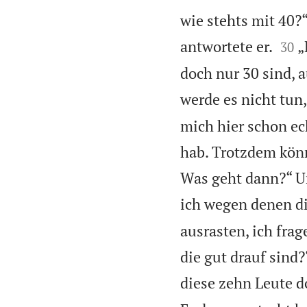
wie stehts mit 40?“


antwortete er.
„
30
doch nur 30 sind, a
werde es nicht tun,
mich hier schon ec
hab. Trotzdem könnt
Was geht dann?“ Un
ich wegen denen di
ausrasten, ich frag
die gut drauf sind?
diese zehn Leute do