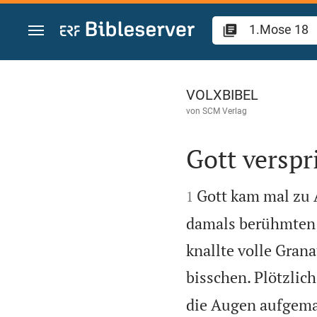
Zum Inhalt springen
1.Mose 18
VOLXBIBEL
von
SCM Verlag
Gott versp


Gott kam mal zu 
1
damals berühmten „
knallte volle Gran
bisschen. Plötzlich
die Augen aufgemac