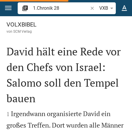
Zum Inhalt springen
Bibelstelle oder Begr
VXB
1.Chronik 28
VOLXBIBEL
von
SCM Verlag
David hält eine Rede vor
den Chefs von Israel:
Salomo soll den Tempel
bauen


Irgendwann organisierte David ein
1
großes Treffen. Dort wurden alle Männer