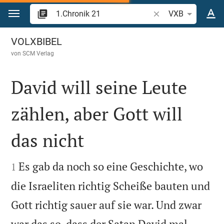
Zum Inhalt springen
Bibelstelle oder Begr
VXB
1.Chronik 21
VOLXBIBEL
von
SCM Verlag
David will seine Leute
zählen, aber Gott will
das nicht


Es gab da noch so eine Geschichte, wo
1
die Israeliten richtig Scheiße bauten und
Gott richtig sauer auf sie war. Und zwar
war das so, dass der Satan David mal