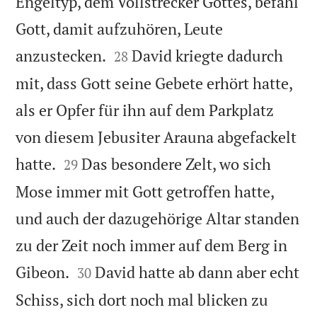
Engeltyp, dem Vollstrecker Gottes, befahl
Gott, damit aufzuhören, Leute


anzustecken.
David kriegte dadurch
28
mit, dass Gott seine Gebete erhört hatte,
als er Opfer für ihn auf dem Parkplatz
von diesem Jebusiter Arauna abgefackelt


hatte.
Das besondere Zelt, wo sich
29
Mose immer mit Gott getroffen hatte,
und auch der dazugehörige Altar standen
zu der Zeit noch immer auf dem Berg in


Gibeon.
David hatte ab dann aber echt
30
Schiss, sich dort noch mal blicken zu