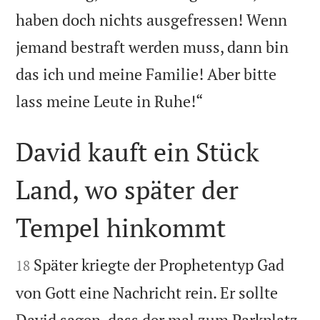
haben doch nichts ausgefressen! Wenn
jemand bestraft werden muss, dann bin
das ich und meine Familie! Aber bitte

lass meine Leute in Ruhe!“
David kauft ein Stück
Land, wo später der
Tempel hinkommt


Später kriegte der Prophetentyp Gad
18
von Gott eine Nachricht rein. Er sollte
David sagen, dass der mal zum Parkplatz