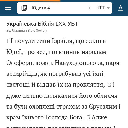
Перейти до вмісту
Шукати біблійний 
UTT
Юдити 4
Українська Біблія LXX УБТ
від
Ukrainian Bible Society

І почули сини Ізраїля, що жили в
1
Юдеї, про все, що вчинив народам
Олоферн, вождь Навуходоносора, царя
ассирійців, як пограбував усі їхні


святощі й віддав їх на прокляття,
і
2
дуже сильно налякалися його обличчя
та були охоплені страхом за Єрусалим і


храм їхнього Господа Бога.
Адже
3