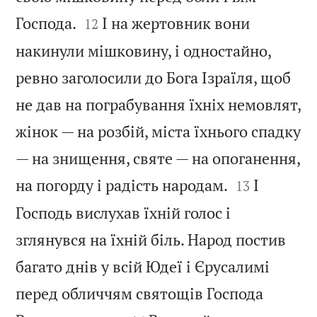


Господа.
І на жертовник вони
12
накинули мішковину, і одностайно,
ревно заголосили до Бога Ізраїля, щоб
не дав на пограбування їхніх немовлят,
жінок — на розбій, міста їхнього спадку
— на знищення, святе — на опоганення,


на погорду і радість народам.
І
13
Господь вислухав їхній голос і
зглянувся на їхній біль. Народ постив
багато днів у всій Юдеї і Єрусалимі
перед обличчям святощів Господа