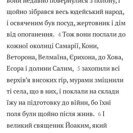
вони недавно повернулися з полону, і
щойно зібрався весь юдейський народ,
і освяченим був посуд, жертовник і дім


від опоганення.
Тож вони послали до
4
кожної околиці Самарії, Кони,
Веторона, Велмаїна, Єрихона, до Хова,


Есора і долини Салим,
захопили всі
5
верхів’я високих гір, мурами зміцнили
ті села, що в них, і поклали на склади
їжу на підготовку до війни, бо їхні


поля були щойно після жнив.
І
6
великий священик Йоаким, який