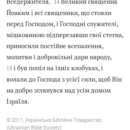


Вседержителя.
Великий священик
14
Йоаким і всі священики, що стояли
перед Господом, і Господні служителі,
мішковиною підперезавши свої стегна,
приносили постійне всепалення,


молитви і добровільні дари народу,
і був попіл на їхніх клобуках, і
15
волали до Господа з усієї сили, щоб Він
на добро зглянувся над усім домом

Ізраїля.
© 2011, Українське Біблійне Товариство
(Ukrainian Bible Society)