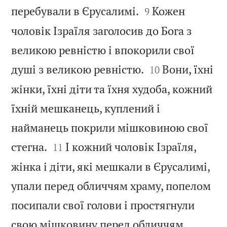


перебували в Єрусалимі.
Кожен
9
чоловік Ізраїля заголосив до Бога з
великою ревністю і впокорили свої


душі з великою ревністю.
Вони, їхні
10
жінки, їхні діти та їхня худоба, кожний
їхній мешканець, куплений і
найманець покрили мішковиною свої


стегна.
І кожний чоловік Ізраїля,
11
жінка і діти, які мешкали в Єрусалимі,
упали перед обличчям храму, попелом
посипали свої голови і простягнули
свою мішковину перед обличчям