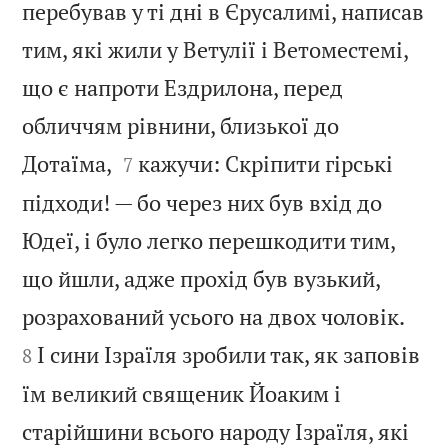
перебував у ті дні в Єрусалимі, написав
тим, які жили у Ветулії і Ветоместемі,
що є напроти Ездрилона, перед
обличчям рівнини, близької до


Дотаїма,
кажучи: Скріпити гірські
7
підходи! — бо через них був вхід до
Юдеї, і було легко перешкодити тим,
що йшли, адже прохід був вузький,


розрахований усього на двох чоловік.
І сини Ізраїля зробили так, як заповів
8
їм великий священик Йоаким і
старійшини всього народу Ізраїля, які