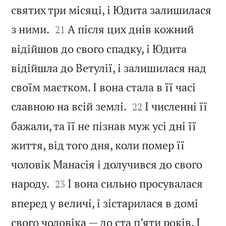
святих три місяці, і Юдита залишилася


з ними.
А після цих днів кожний
21
відійшов до свого спадку, і Юдита
відійшла до Ветулії, і залишилася над
своїм маєтком. І вона стала в її часі


славною на всій землі.
І численні її
22
бажали, та її не пізнав муж усі дні її
життя, від того дня, коли помер її
чоловік Манасія і долучився до свого


народу.
І вона сильно просувалася
23
вперед у величі, і зістарилася в домі
свого чоловіка — до ста п’яти років. І