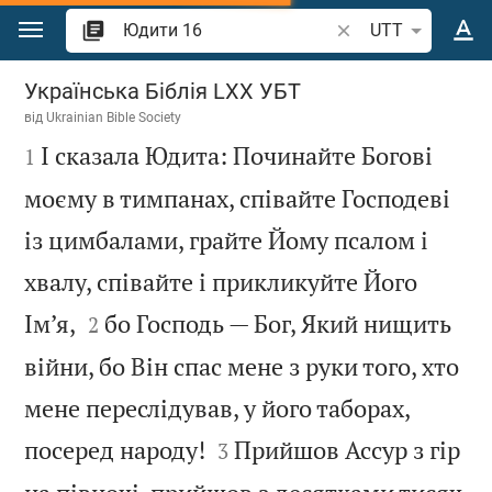
Перейти до вмісту
Шукати біблійний 
UTT
Юдити 16
Українська Біблія LXX УБТ
від
Ukrainian Bible Society

І сказала Юдита: Починайте Богові
1
моєму в тимпанах, співайте Господеві
із цимбалами, грайте Йому псалом і
хвалу, співайте і прикликуйте Його


Ім’я,
бо Господь — Бог, Який нищить
2
війни, бо Він спас мене з руки того, хто
мене переслідував, у його таборах,


посеред народу!
Прийшов Ассур з гір
3