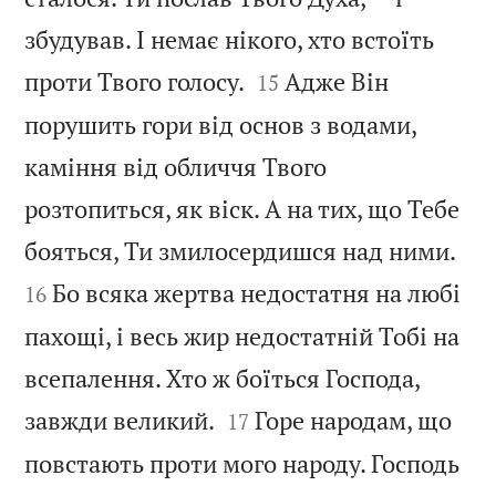
збудував. І немає нікого, хто встоїть


проти Твого голосу.
Адже Він
15
порушить гори від основ з водами,
каміння від обличчя Твого
розтопиться, як віск. А на тих, що Тебе


бояться, Ти змилосердишся над ними.
Бо всяка жертва недостатня на любі
16
пахощі, і весь жир недостатній Тобі на
всепалення. Хто ж боїться Господа,


завжди великий.
Горе народам, що
17
повстають проти мого народу. Господь