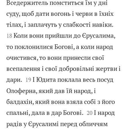
Вседержитель помститься їм у дні
суду, щоб дати вогонь і черви в їхніх


тілах, і заплачуть у слабкості навіки.
Коли вони прийшли до Єрусалима,
18
то поклонилися Богові, а коли народ
очистився, то вони принесли свої
всепалення і свої добровільні жертви і


дари.
І Юдита поклала весь посуд
19
Олоферна, який дав їй народ, і
балдахін, який вона взяла собі з його


спальні, дала в дар Богові.
І народ
20
радів у Єрусалимі перед обличчям