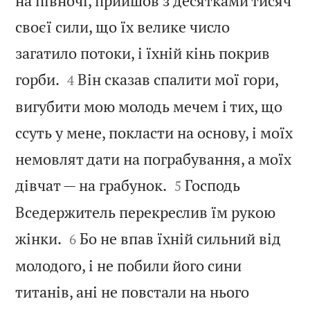
на півночі, прийшов з десятками тисяч
своєї сили, що їх велике число
загатило потоки, і їхній кінь покрив


горби.
Він сказав спалити мої гори,
4
вигубити мою молодь мечем і тих, що
ссуть у мене, покласти на основу, і моїх
немовлят дати на пограбування, а моїх


дівчат — на грабунок.
Господь
5
Вседержитель перекреслив їм рукою


жінки.
Бо не впав їхній сильний від
6
молодого, і не побили його сини
титанів, ані не повстали на нього