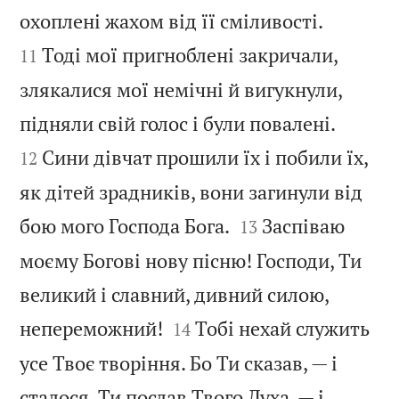


охоплені жахом від її сміливості.
Тоді мої пригноблені закричали,
11
злякалися мої немічні й вигукнули,


підняли свій голос і були повалені.
Сини дівчат прошили їх і побили їх,
12
як дітей зрадників, вони загинули від


бою мого Господа Бога.
Заспіваю
13
моєму Богові нову пісню! Господи, Ти
великий і славний, дивний силою,


непереможний!
Тобі нехай служить
14
усе Твоє творіння. Бо Ти сказав, — і
сталося. Ти послав Твого Духа, — і