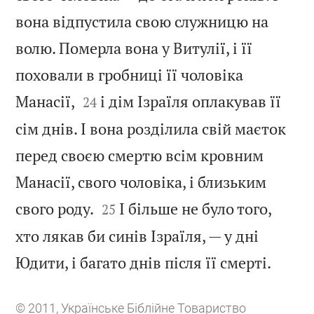
вона відпустила свою служницю на
волю. Померла вона у Витулії, і її
поховали в гробниці її чоловіка


Манасії,
і дім Ізраїля оплакував її
24
сім днів. І вона розділила свій маєток
перед своєю смертю всім кровним
Манасії, свого чоловіка, і близьким


свого роду.
І більше не було того,
25
хто лякав би синів Ізраїля, — у дні

Юдити, і багато днів після її смерті.
© 2011, Українське Біблійне Товариство