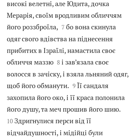
високі велетні, але Юдита, дочка
Мерарія, своїм вродливим обличчям


його роззброїла,
бо вона скинула
7
одяг свого вдівства на піднесення
прибитих в Ізраїлі, намастила своє


обличчя маззю
і зав’язала своє
8
волосся в зачіску, і взяла льняний одяг,


щоб його обманути.
Її сандаля
9
захопила його око, і її краса полонила


його душу, та меч прошив його шию.
Здригнулися перси від її
10
відчайдушності, і мідійці були