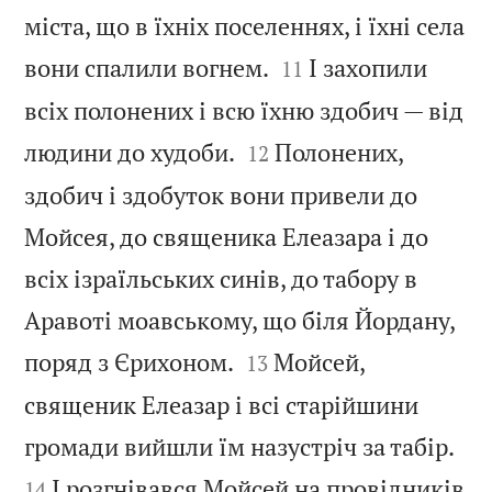
міста, що в їхніх поселеннях, і їхні села


вони спалили вогнем.
І захопили
11
всіх полонених і всю їхню здобич — від


людини до худоби.
Полонених,
12
здобич і здобуток вони привели до
Мойсея, до священика Елеазара і до
всіх ізраїльських синів, до табору в
Аравоті моавському, що біля Йордану,


поряд з Єрихоном.
Мойсей,
13
священик Елеазар і всі старійшини


громади вийшли їм назустріч за табір.
І розгнівався Мойсей на провідників
14