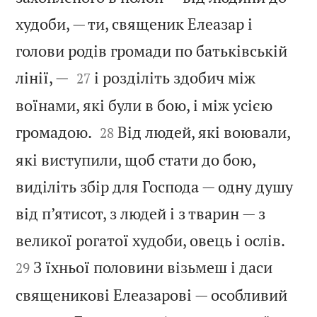
худоби, — ти, священик Елеазар і
голови родів громади по батьківській


лінії, —
і розділіть здобич між
27
воїнами, які були в бою, і між усією


громадою.
Від людей, які воювали,
28
які виступили, щоб стати до бою,
виділіть збір для Господа — одну душу
від п’ятисот, з людей і з тварин — з


великої рогатої худоби, овець і ослів.
З їхньої половини візьмеш і даси
29
священикові Елеазарові — особливий