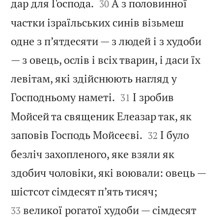


дар для Господа.
А з половинної
30
частки ізраїльських синів візьмеш
одне з п’ятдесяти — з людей і з худоби
— з овець, ослів і всіх тварин, і даси їх
левітам, які здійснюють нагляд у


Господньому наметі.
І зробив
31
Мойсей та священик Елеазар так, як


заповів Господь Мойсеєві.
І було
32
безліч захопленого, яке взяли як
здобич чоловіки, які воювали: овець —


шістсот сімдесят п’ять тисяч;
великої рогатої худоби — сімдесят
33