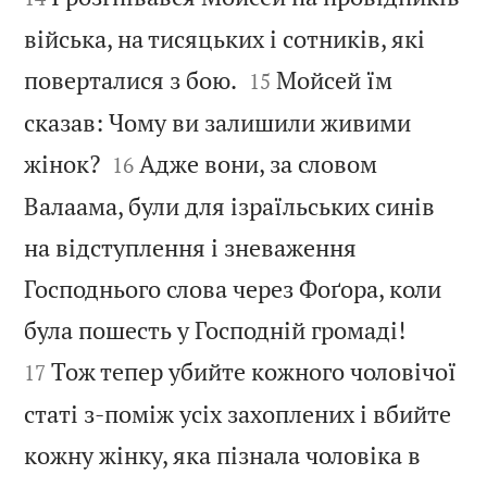
війська, на тисяцьких і сотників, які


поверталися з бою.
Мойсей їм
15
сказав: Чому ви залишили живими


жінок?
Адже вони, за словом
16
Валаама, були для ізраїльських синів
на відступлення і зневаження
Господнього слова через Фоґора, коли


була пошесть у Господній громаді!
Тож тепер убийте кожного чоловічої
17
статі з-поміж усіх захоплених і вбийте
кожну жінку, яка пізнала чоловіка в