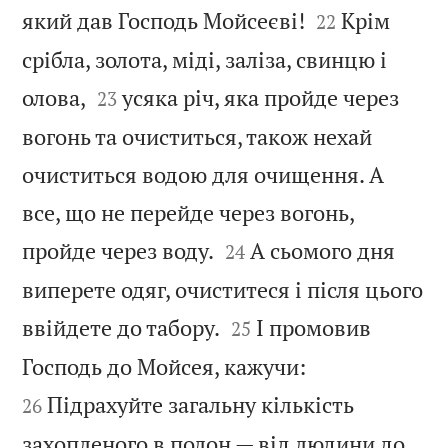


який дав Господь Мойсеєві!
Крім
22
срібла, золота, міді, заліза, свинцю і


олова,
усяка річ, яка пройде через
23
вогонь та очиститься, також нехай
очиститься водою для очищення. А
все, що не перейде через вогонь,


пройде через воду.
А сьомого дня
24
виперете одяг, очиститеся і після цього


ввійдете до табору.
І промовив
25


Господь до Мойсея, кажучи:
Підрахуйте загальну кількість
26
захопленого в полон — від людини до