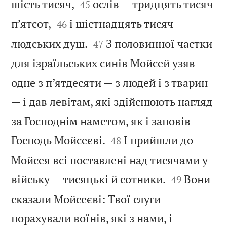


шість тисяч,
ослів — тридцять тисяч
45


п’ятсот,
і шістнадцять тисяч
46


людських душ.
З половинної частки
47
для ізраїльських синів Мойсей узяв
одне з п’ятдесяти — з людей і з тварин
— і дав левітам, які здійснюють нагляд
за Господнім наметом, як і заповів


Господь Мойсеєві.
І прийшли до
48
Мойсея всі поставлені над тисячами у


війську — тисяцькі й сотники.
Вони
49
сказали Мойсеєві: Твої слуги
порахували воїнів, які з нами, і