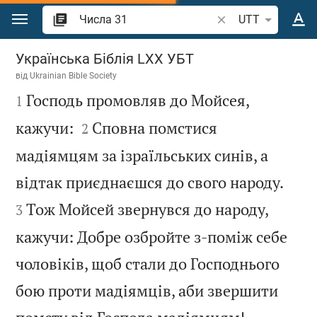
Перейти до вмісту
Шукати біблійний 
UTT
Числа 31
Українська Біблія LXX УБТ
від
Ukrainian Bible Society

Господь промовляв до Мойсея,
1


кажучи:
Сповна помстися
2
мадіямцям за ізраїльських синів, а


відтак приєднаєшся до свого народу.
Тож Мойсей звернувся до народу,
3
кажучи: Добре озбройте з-поміж себе
чоловіків, щоб стали до Господнього
бою проти мадіямців, аби звершити

