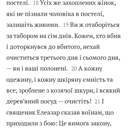


постелі.
Усіх же захоплених жінок,
18
які не пізнали чоловіка в постелі,


залишіть живими.
Ви ж отаборіться
19
за табором на сім днів. Кожен, хто вбив
і доторкнувся до вбитого, нехай
очиститься третього дня і сьомого дня,


— ви і ваші полонені.
А кожну
20
одежину, і кожну шкіряну ємність та
все, зроблене з козячої шкури, і всякий


дерев’яний посуд — очистіть!
І
21
священик Елеазар сказав воїнам, що
приходили з бою: Це вимога закону,