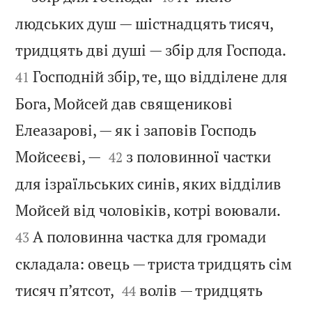
людських душ — шістнадцять тисяч,


тридцять дві душі — збір для Господа.
Господній збір, те, що відділене для
41
Бога, Мойсей дав священикові
Елеазарові, — як і заповів Господь


Мойсеєві, —
з половинної частки
42
для ізраїльських синів, яких відділив


Мойсей від чоловіків, котрі воювали.
А половинна частка для громади
43
складала: овець — триста тридцять сім


тисяч п’ятсот,
волів — тридцять
44