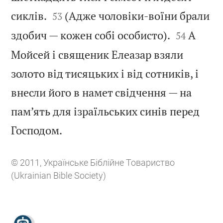


сиклів.
(Адже чоловіки-воїни брали
53


здобич — кожен собі особисто).
А
54
Мойсей і священик Елеазар взяли
золото від тисяцьких і від сотників, і
внесли його в намет свідчення — на
пам’ять для ізраїльських синів перед

Господом.
© 2011, Українське Біблійне Товариство
(Ukrainian Bible Society)