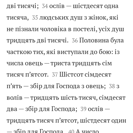


дві тисячі;
ослів — шістдесят одна
34


тисяча,
людських душ з жінок, які
35
не пізнали чоловіка в постелі, усіх душ


тридцять дві тисячі.
Половина була
36
часткою тих, які виступали до бою: із
числа овець — триста тридцять сім


тисяч п’ятсот.
Шістсот сімдесят
37


п’ять — збір для Господа з овець;
з
38
волів — тридцять шість тисяч, сімдесят


два — збір для Господа;
ослів —
39
тридцять тисяч п’ятсот, шістдесят один


— збір для Господа.
А число
40