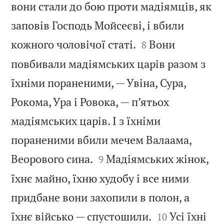
вони стали до бою проти мадіямців, як
заповів Господь Мойсеєві, і вбили


кожного чоловічої статі.
Вони
8
повбивали мадіямських царів разом з
їхніми пораненими, — Увіна, Сура,
Рокома, Ура і Ровока, — п’ятьох
мадіямських царів. І з їхніми
пораненими вбили мечем Валаама,


Веорового сина.
Мадіямських жінок,
9
їхнє майно, їхню худобу і все ними
придбане вони захопили в полон, а


їхнє військо — спустошили.
Усі їхні
10