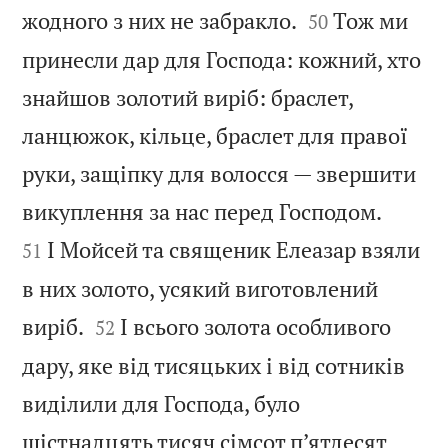


жодного з них не забракло.
Тож ми
50
принесли дар для Господа: кожний, хто
знайшов золотий виріб: браслет,
ланцюжок, кільце, браслет для правої
руки, защіпку для волосся — звершити


викуплення за нас перед Господом.
І Мойсей та священик Елеазар взяли
51
в них золото, усякий виготовлений


виріб.
І всього золота особливого
52
дару, яке від тисяцьких і від сотників
виділили для Господа, було
шістнадцять тисяч сімсот п’ятдесят