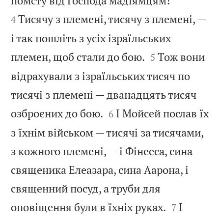
помсту від Господа мадіямцям!
Тисячу з племені, тисячу з племені, —
4
і так пошліть з усіх ізраїльських


племен, щоб стали до бою.
Тож вони
5
відрахували з ізраїльських тисяч по
тисячі з племені — дванадцять тисяч


озброєних до бою.
І Мойсей послав їх
6
з їхнім військом — тисячі за тисячами,
з кожного племені, — і Фінееса, сина
священика Елеазара, сина Аарона, і
священний посуд, а труби для


оповіщення були в їхніх руках.
І
7