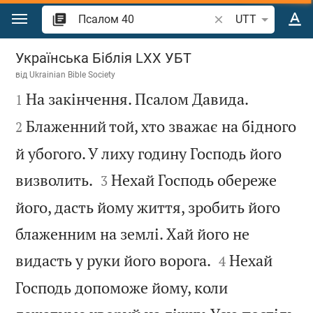
Перейти до вмісту
Шукати біблійний 
UTT
Псалом 40
Українська Біблія LXX УБТ
від
Ukrainian Bible Society



На закінчення. Псалом Давида.
1
Блаженний той, хто зважає на бідного
2
й убогого. У лиху годину Господь його


визволить.
Нехай Господь обереже
3
його, дасть йому життя, зробить його
блаженним на землі. Хай його не


видасть у руки його ворога.
Нехай
4
Господь допоможе йому, коли