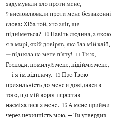


задумували зло проти мене,
висловлювали проти мене беззаконні
9
слова: Хіба той, хто зліг, ще


підніметься?
Навіть людина, з якою
10
я в мирі, якій довіряв, яка їла мій хліб,


— підняла на мене п’яту!
Ти ж,
11
Господи, помилуй мене, підійми мене,


— і я їм відплачу.
Про Твою
12
прихильність до мене я довідався з
того, що мій ворог перестав


насміхатися з мене.
А мене прийми
13
через невинність мою, — Ти утвердив