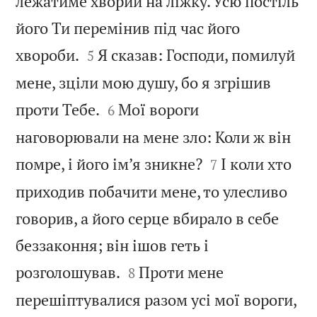
лежатиме хворий на ліжку. Усю постіль
його Ти перемінив під час його


хвороби.
Я сказав: Господи, помилуй
5
мене, зціли мою душу, бо я згрішив


проти Тебе.
Мої вороги
6
наговорювали на мене зло: Коли ж він


помре, і його ім’я зникне?
І коли хто
7
приходив побачити мене, то улесливо
говорив, а його серце вбирало в себе
беззаконня; він ішов геть і


розголошував.
Проти мене
8
перешіптувалися разом усі мої вороги,