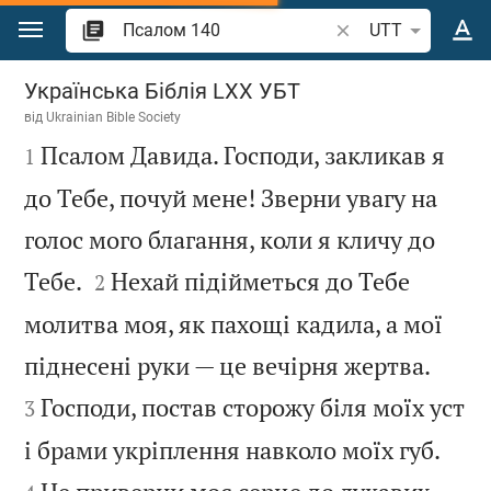
Перейти до вмісту
Шукати біблійний 
UTT
Псалом 140
Українська Біблія LXX УБТ
від
Ukrainian Bible Society

Псалом Давида. Господи, закликав я
1
до Тебе, почуй мене! Зверни увагу на
голос мого благання, коли я кличу до


Тебе.
Нехай підійметься до Тебе
2
молитва моя, як пахощі кадила, а мої


піднесені руки — це вечірня жертва.
Господи, постав сторожу біля моїх уст
3


і брами укріплення навколо моїх губ.