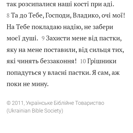


так розсипалися наші кості при аді.
Та до Тебе, Господи, Владико, очі мої!
8
На Тебе покладаю надію, не забери


моєї душі.
Захисти мене від пастки,
9
яку на мене поставили, від сильця тих,


які чинять беззаконня!
Грішники
10
попадуться у власні пастки. Я сам, аж

поки не мину.
© 2011, Українське Біблійне Товариство
(Ukrainian Bible Society)