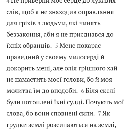
Не приверни моє серце до лукавих
4
слів, щоб я не знаходив оправдання
для гріхів з людьми, які чинять
беззаконня, аби я не приєднався до


їхніх обранців.
Мене покарає
5
праведний у своєму милосерді й
докорить мені, але олія грішного хай
не намастить моєї голови, бо й моя


молитва їм до вподоби.
Біля скелі
6
були потоплені їхні судді. Почують мої


слова, бо вони сповнені сили.
Як
7
грудки землі розсипаються на землі,