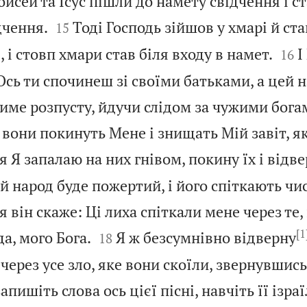
йсей та Ісус пішли до намету свідчення і ст


дчення.
Тоді Господь зійшов у хмарі й ста
15


 і стовп хмари став біля входу в намет.
І
16
Ось ти спочинеш зі своїми батьками, а цей н
ме розпусту, йдучи слідом за чужими богами
; вони покинуть Мене і знищать Мій завіт, як
ня Я запалаю на них гнівом, покину їх і відв
ей народ буде пожертий, і його спіткають чис
я він скаже: Ці лиха спіткали мене через те,
[1


а, мого Бога.
Я ж безсумнівно відверну
18
через усе зло, яке вони скоїли, звернувшис
апишіть слова ось цієї пісні, навчіть її ізра