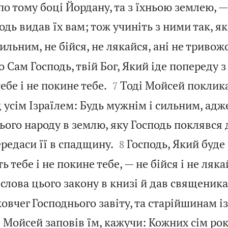
по тому боці Йордану, та з їхньою землею, —
одь видав їх вам; тож учиніть з ними так, як
ильним, не бійся, не лякайся, ані не тривож
о Сам Господь, твій Бог, Який іде попереду з


ебе і не покине тебе.
Тоді Мойсей покликав
7
 усім Ізраїлем: Будь мужнім і сильним, адж
ього народу в землю, яку Господь поклявся


ередаси її в спадщину.
Господь, Який буде
8
 тебе і не покине тебе, — не бійся і не ляка
слова цього закону в книзі й дав священик
 ковчег Господнього завіту, та старійшинам і
 Мойсей заповів їм, кажучи: Кожних сім рокі