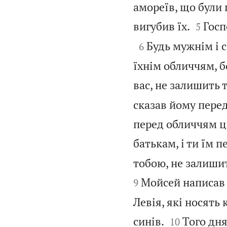
амореїв, що були 


вигубив їх.
Госп
5

Будь мужнім і с
6
їхнім обличчям, б
вас, не залишить т
сказав йому перед
перед обличчям ц
батькам, і ти їм п
тобою, не залишить
Мойсей написав 
9
Левія, які носять


синів.
Того дня
10