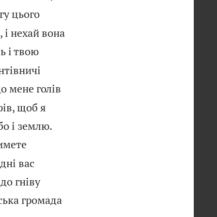
гу цього
, і нехай вона
ь і твою
нтівничі
до мене голів
ів, щоб я


бо і землю.
имете
 дні вас
до гніву
ська громада