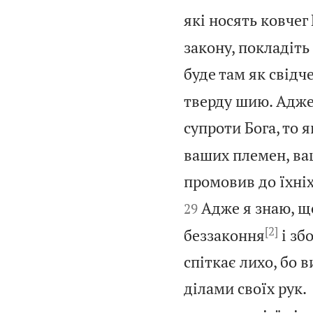
які носять ковчег
закону, покладіть 
буде там як свідч
тверду шию. Адже 
супроти Бога, то я
ваших племен, ваш
промовив до їхніх 
Адже я знаю, щ
29
[2]
беззаконня
і збо
спіткає лихо, бо 
ділами своїх рук.