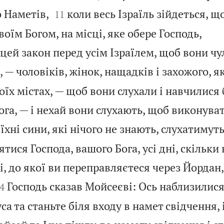


 Наметів,
коли весь Ізраїль зійдеться, щ
11
воїм Богом, на місці, яке обере Господь,
ей закон перед усім Ізраїлем, щоб вони чу
 — чоловіків, жінок, нащадків і захожого, я
їх містах, — щоб вони слухали і навчилися
ога, — і нехай вони слухають, щоб виконуват
 їхні сини, які нічого не знають, слухатимуть
тися Господа, вашого Бога, усі дні, скільки
, до якої ви переправляєтеся через Йордан

Господь сказав Мойсеєві: Ось наблизилися
4
са та станьте біля входу в намет свідчення,