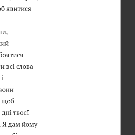
об явитися


ли,
кий
 боятися
и всі слова
 і
 вони
, щоб
 дні твоєї
 і Я дам йому