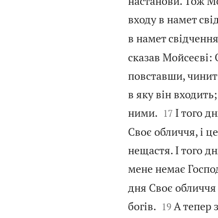
настанови. Тож Мо
входу в намет сві
в намет свідчення,
сказав Мойсеєві: 
повставши, чинити
в яку він входить


ними.
І того д
17
Своє обличчя, і ц
нещастя. І того дн
мене немає Господ
дня Своє обличчя 


богів.
А тепер з
19