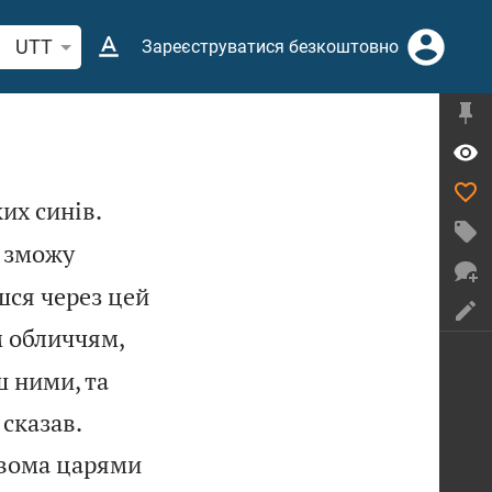
кати біблійний вірш або слово
UTT
Зареєструватися безкоштовно


их синів.
е зможу
шся через цей
м обличчям,
ш ними, та


 сказав.
 двома царями