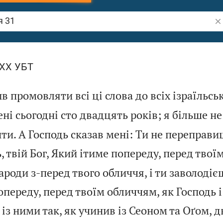
Шу
LXX УБТ
в промовляти всі ці слова до всіх ізраїльськ
ені сьогодні сто двадцять років; я більше н
ти. А Господь сказав мені: Ти не переправи
, твій Бог, Який ітиме попереду, перед твої
ароди з-перед твого обличчя, і ти заволодіє
опереду, перед твоїм обличчям, як Господь і
 із ними так, як учинив із Сеоном та Оґом,