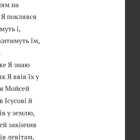
ням на
 Я поклявся
муть і,
житимуть їм,
,
же Я знаю
к Я ввів їх у
ня Мойсей
в Ісусові й
ів у землю,
ей закінчив
ів левітам,