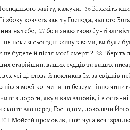


 Господнього завіту, кажучи:
Візьміть кни
26
її збоку ковчега завіту Господа, вашого Бога


ення на тебе,
бо я знаю твою бунтівливіст
27
ще поки я сьогодні живу з вами, ви були бу


к не будете й після моєї смерті?
Зберіть 
28
их старійшин, ваших суддів та ваших писар
вух усі ці слова й покликав їм за свідків не
о після моєї кончини ви безсумнівно чинит
чите з дороги, яку я вам заповів, і в останні
ви скоїте зло перед Господом, доводячи Його 


І Мойсей промовив, щоб чула вся ізраїль
30