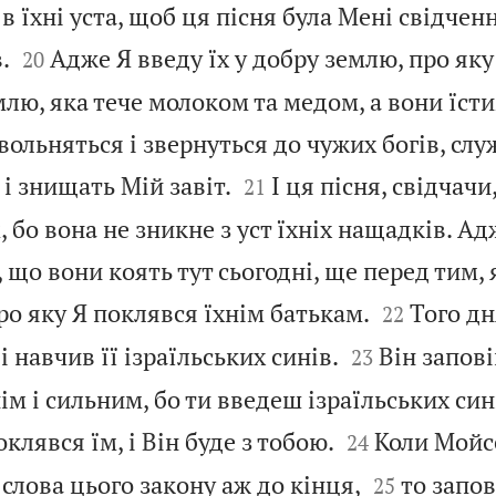
ї в їхні уста, щоб ця пісня була Мені свідчен


.
Адже Я введу їх у добру землю, про яку
20
млю, яка тече молоком та медом, а вони їсти
ольняться і звернуться до чужих богів, слу


і знищать Мій завіт.
І ця пісня, свідчачи
21
 бо вона не зникне з уст їхніх нащадків. Ад
, що вони коять тут сьогодні, ще перед тим, я


ро яку Я поклявся їхнім батькам.
Того д
22


 навчив її ізраїльських синів.
Він запові
23
ім і сильним, бо ти введеш ізраїльських син


клявся їм, і Він буде з тобою.
Коли Мойс
24


 слова цього закону аж до кінця,
то запов
25