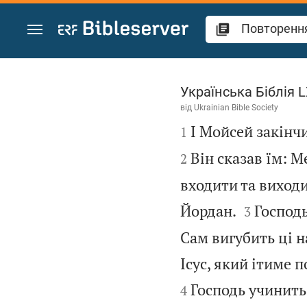
Перейти до вмісту
Повторення 31
Українська Біблія 
від
Ukrainian Bible Society

І Мойсей закінчи
1
Він сказав їм: М
2
входити та виходи


Йордан.
Господь
3
Сам вигубить ці н
Ісус, який ітиме п
Господь учинить
4