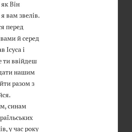
 як Він

 я вам звелів.
ся перед
 вами й серед
 Ісуса і
е ти ввійдеш
 дати нашим
 йти разом з


йся.
ам, синам
зраїльських
в, у час року