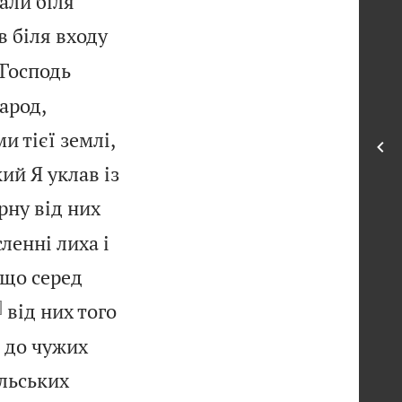
али біля
в біля входу
 Господь
арод,
 тієї землі,
ий Я уклав із
ерну від них
ленні лиха і
 що серед
]
від них того
ь до чужих
їльських