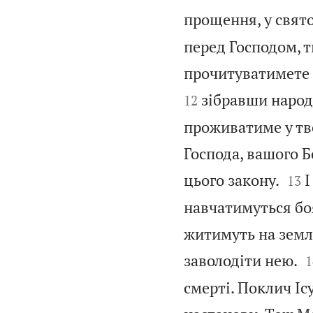
прощення, у свято
перед Господом, т
прочитуватимете ц
зібравши народ,
12
проживатиме у тво
Господа, вашого Б


цього закону.
І
13
навчатимуться боя
житимуть на землі

заволодіти нею.
1
смерті. Поклич Ісу