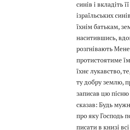
синів і вкладіть ї
ізраїльських синів
їхнім батькам, зе
наситившись, вдов
розгнівають Мене 
протистоятиме їм,
їхнє лукавство, те
ту добру землю, п
записав цю пісню і
сказав: Будь мужн
про яку Господь по
писати в книзі всі