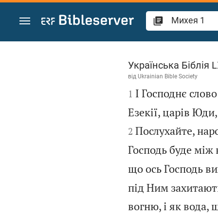
Перейти до вмісту
Михея 1
Українська Біблія 
від
Ukrainian Bible Society

І Господнє слово
1
Езекії, царів Юди
Послухайте, народ
2
Господь буде між 
що ось Господь вих
під Ним захитають
вогню, і як вода, 