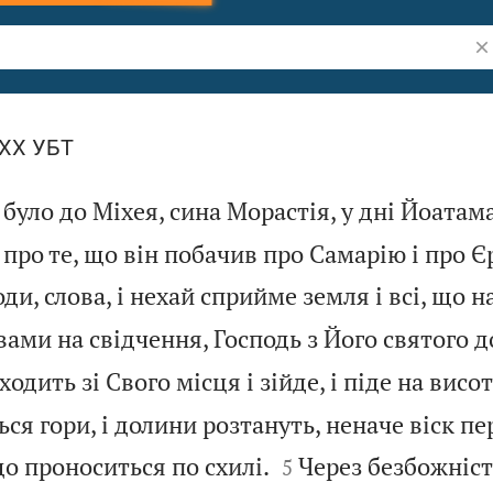
Шу
LXX УБТ
 було до Міхея, сина Морастія, у дні Йоатама
, про те, що він побачив про Самарію і про 
и, слова, і нехай сприйме земля і всі, що на 
вами на свідчення, Господь з Його святого д
одить зі Свого місця і зійде, і піде на висот
ся гори, і долини розтануть, неначе віск п


що проноситься по схилі.
Через безбожніст
5