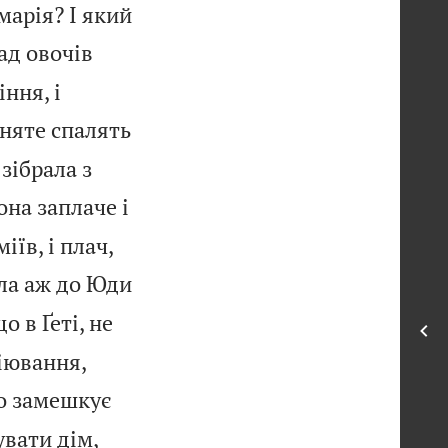
марія? І який
ад овочів
ння, і
йняте спалять
 зібрала з
она заплаче і
іїв, і плач,
шла аж до Юди
що в Ґеті, не
міювання,
но замешкує
увати дім,