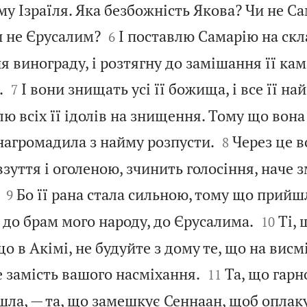
ому Ізраїля. Яка безбожність Якова? Чи не Са


и не Єрусалим?
І поставлю Самарію на скл
6
я винограду, і розтягну до замішання її камі


.
І вони знищать усі її божища, і все її на
7
влю всіх її ідолів на знищення. Тому що вона


нагромадила з найму розпусти.
Через це в
8
взуття і оголеною, зчинить голосіння, наче зм


Бо її рана стала сильною, тому що прий
9


 до брам мого народу, до Єрусалима.
Ті, 
10
що в Акімі, не будуйте з дому те, що на вис


 замість вашого насміхання.
Та, що гар
11
йшла, — та, що замешкує Сеннаан, щоб оплак