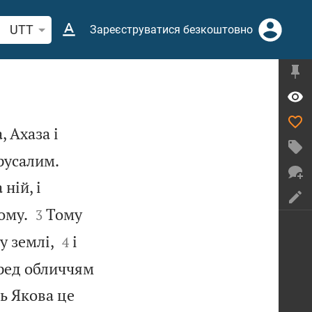
кати біблійний вірш або слово
UTT
Зареєструватися безкоштовно
, Ахаза і


Єрусалим.
ній, і


ому.
Тому
3


у землі,
і
4
еред обличчям
ь Якова це