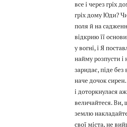
все і через гріх д
гріх дому Юди? Ч
поля й на садженн
відкрию її основи
у вогні, і Я поста
найму розпусти і 
заридає, піде без 
наче дочок сирен.
і доторкнулася аж
величайтеся. Ви, 
землю накладайте
свої міста, не ви