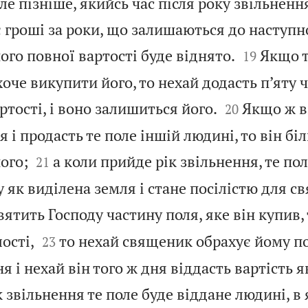
ле пізніше, якийсь час після року звільнення
 гроші за роки, що залишаються до наступн


його повної вартості буде віднято.
Якщо т
19
хоче викупити його, то нехай додасть п’яту 


ртості, і воно залишиться його.
Якщо ж в
20
 і продасть те поле іншій людині, то він бі


ого;
а коли прийде рік звільнення, те пол
21
 як виділена земля і стане посілістю для с
ятить Господу частину поля, яке він купив, 


лості,
то нехай священик обрахує йому по
23
я і нехай він того ж дня віддасть вартість 
к звільнення те поле буде віддане людині, в 