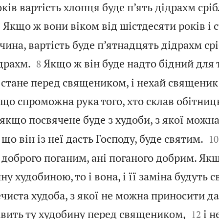
оків вартість хлопця буде п’ять дідрахм сріб


Якщо ж вони віком від шістдесяти років і с
7
ина, вартість буде п’ятнадцять дідрахм срі


драхм.
Якщо ж він буде надто бідний для 
8
й стане перед священиком, і нехай священик
а що спроможна рука того, хто склав обітни
 якщо посвячене буде з худоби, з якої можн


, що він із неї дасть Господу, буде святим.
10
 доброго поганим, ані поганого добрим. Якщ
у худобиною, то і вона, і її заміна будуть св
ечиста худоба, з якої не можна приносити да


авить ту худобину перед священиком,
і н
12