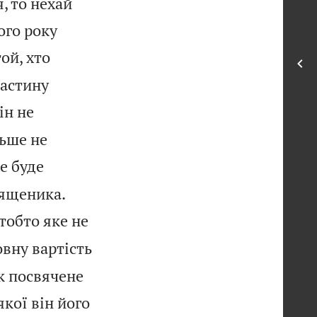
, то нехай
ого року
ой, хто
частину
ін не
льше не
е буде


вященика.
тобто яке не
вну вартість
як посвячене
якої він його