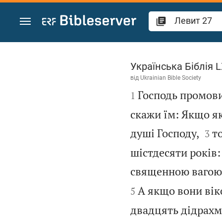
Перейти до вмісту
Левит 27
Українська Біблія 
від
Ukrainian Bible Society

Господь промови
1
скажи їм: Якщо як


душі Господу,
т
3
шістдесяти років:
священною вагою
А якщо вони віко
5
двадцять дідрахм,