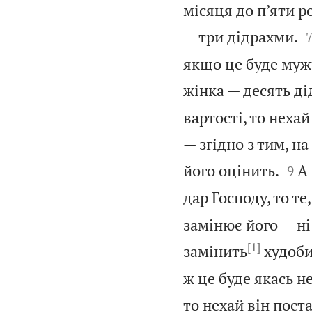
місяця до п’яти р
— три дідрахми.
якщо це буде мужч
жінка — десять ді
вартості, то неха
— згідно з тим, н


його оцінить.
А
9
дар Господу, то те
замінює його — ні
[1]
замінить
худобин
ж це буде якась н
то нехай він пост