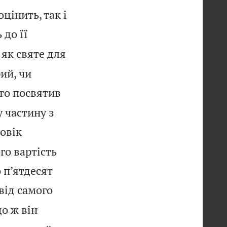
цінить, так і
 до її
як святе для
ий, чи
то посвятив
у частину з
овік
го вартість
 п’ятдесят
від самого
о ж він