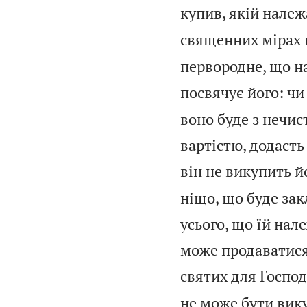
купив, якій належ
священних мірах 
первородне, що на
посвячує його: чи 
воно буде з нечис
вартістю, додасть
він не викупить й
ніщо, що буде зак
усього, що їй нале
може продаватися 
святих для Господ
не може бути вик