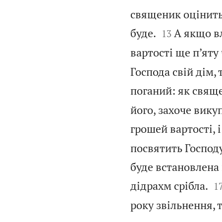
священик оцінить ї


буде.
А якщо в
13
вартості ще п’яту
Господа свій дім,
поганий: як свяще
його, захоче викуп
грошей вартості, 
посвятить Господу 
буде встановлена 

дідрахм срібла.
1
року звільнення, 