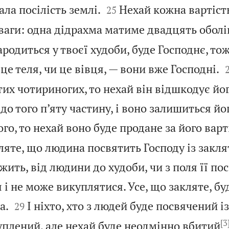


ала посілість землі.
Нехай кожна вартість
25
ваги: одна дідрахма матиме двадцять оболі
родиться у твоєї худоби, буде Господнє, тож
це теля, чи це вівця, — вони вже Господні.
тих чотириногих, то нехай він відшкодує йог
 до того п’яту частину, і воно залишиться йо
ого, то нехай воно буде продане за його варт
ляте, що людина посвятить Господу із закля
жить, від людини до худоби, чи з поля її пос
і не може викуплятися. Усе, що закляте, бу


а.
І ніхто, хто з людей буде посвячений і
29
[3
уплений, але нехай буде неодмінно вбитий