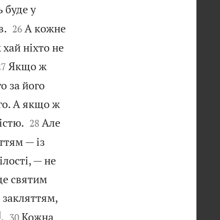
 буде у


в.
А кожне
26
 хай ніхто не


Якщо ж
27
о за його
го. А якщо ж


істю.
Але
28
ттям — із
ілості, — не
де святим
з закляттям,
]


.
Кожна
30