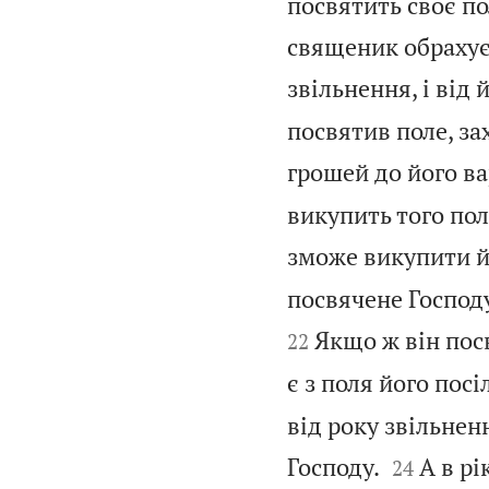
посвятить своє по
священик обрахує
звільнення, і від 
посвятив поле, за
грошей до його ва
викупить того поля
зможе викупити й
посвячене Господу
Якщо ж він посв
22
є з поля його посі
від року звільненн


Господу.
А в рі
24