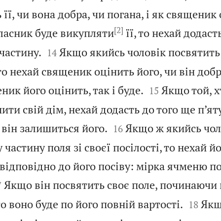
ї, чи вона добра, чи погана, і як священик о
[2]
ласник буде викупляти
її, то нехай додасть


 частину.
Якщо якийсь чоловік посвятить 
14
 то нехай священик оцінить його, чи він добр


ник його оцінить, так і буде.
Якщо той, х
15
ити свій дім, нехай додасть до того ще п’ят


і він залишиться його.
Якщо ж якийсь чол
16
частину поля зі своєї посілості, то нехай йо
відповідно до його посіву: мірка ячменю по

Якщо він посвятить своє поле, починаючи 
7


то воно буде по його повній вартості.
Якщ
18