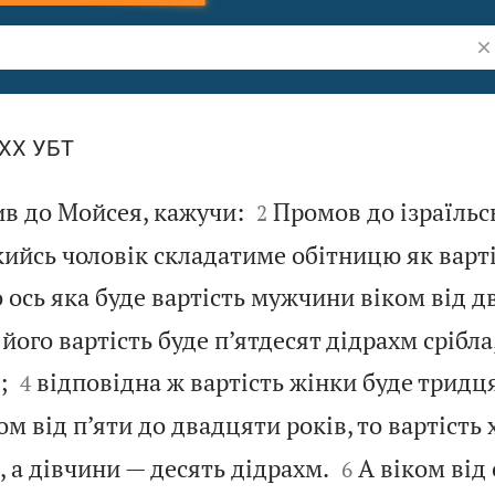
Шу
LXX УБТ


в до Мойсея, кажучи:
Промов до ізраїльс
2
ийсь чоловік складатиме обітницю як варті
о ось яка буде вартість мужчини віком від 
 його вартість буде п’ятдесят дідрахм срібла


;
відповідна ж вартість жінки буде тридц
4
м від п’яти до двадцяти років, то вартість


 а дівчини — десять дідрахм.
А віком від
6