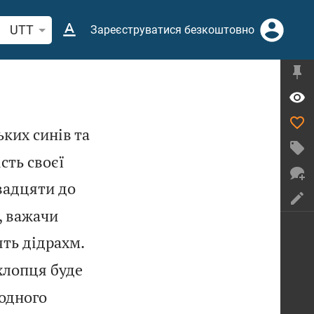
кати біблійний вірш або слово
UTT
Зареєструватися безкоштовно
ьких синів та
сть своєї
двадцяти до
, важачи


ять дідрахм.
 хлопця буде
 одного