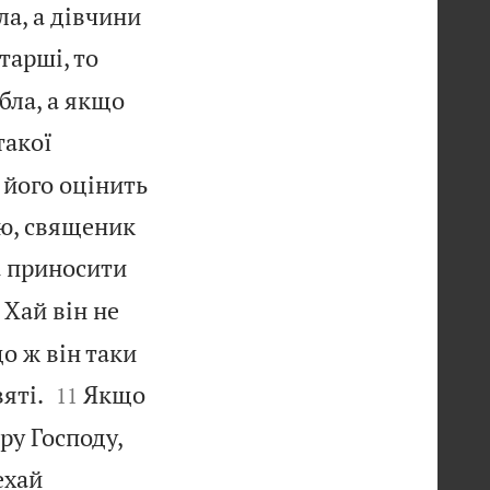
ла, а дівчини
тарші, то
бла, а якщо
такої
 його оцінить
цю, священик
а приносити
Хай він не
о ж він таки


яті.
Якщо
11
ру Господу,
ехай