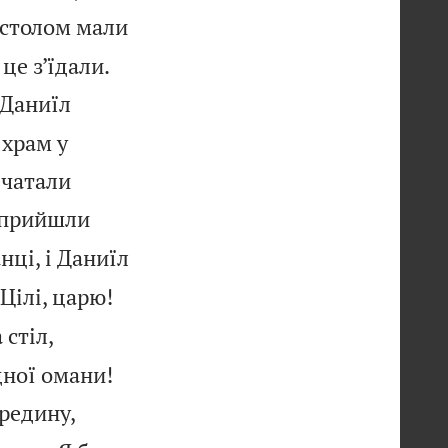
 столом мали


це з’їдали.
 Даниїл
 храм у
ечатали
и прийшли
нці, і Даниїл


 Цілі, царю!
 стіл,


дної омани!
ередину,