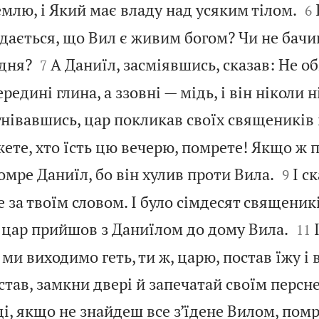

емлю, і Який має владу над усяким тілом.
6
 здається, що Вил є живим богом? Чи не бачи


 дня?
А Даниїл, засміявшись, сказав: Не о
7
редині глина, а ззовні — мідь, і він ніколи ні
згнівавшись, цар покликав своїх священиків і
ете, хто їсть цю вечерю, помрете! Якщо ж 


помре Даниїл, бо він хулив проти Вила.
І с
9
е за твоїм словом. І було сімдесят священик


 цар прийшов з Даниїлом до дому Вила.
11
ми виходимо геть, ти ж, царю, постав їжу і 
тав, замкни двері й запечатай своїм перснем
, якщо не знайдеш все з’їдене Вилом, помр