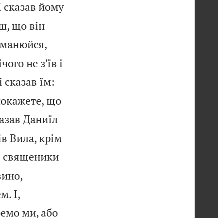

І сказав йому
ш, що він
бманюйся,
чого не з’їв і
 сказав їм:
покажете, що
казав Даниїл
ів Вила, крім
І священики
вино,
. І,
емо ми, або