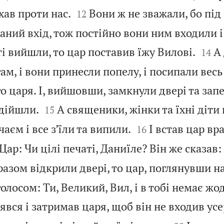


хав проти нас.
Вони ж не зважали, бо під
12
ний вхід, тож постійно вони ним входили і 


 ті вийшли, то цар поставив їжу Вилові.
А
14
гам, і вони принесли попелу, і посипали весь
о царя. І, вийшовши, замкнули двері та зап


ідійшли.
А священики, жінки та їхні діт
15


чаєм і все з’їли та випили.
І встав цар вра
16
 Цар: Чи цілі печаті, Даниїле? Він же сказав:
 разом відкрили двері, то цар, поглянувши на
олосом: Ти, Великий, Вил, і в тобі немає жо
явся і затримав царя, щоб він не входив ус