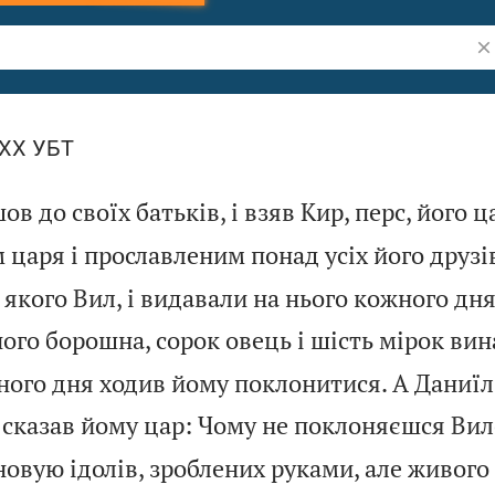
Шу
LXX УБТ
ов до своїх батьків, і взяв Кир, перс, його ц
 царя і прославленим понад усіх його друзі
я якого Вил, і видавали на нього кожного д
ого борошна, сорок овець і шість мірок вин
ного дня ходив йому поклонитися. А Даниї
 сказав йому цар: Чому не поклоняєшся Вил
новую ідолів, зроблених руками, але живого