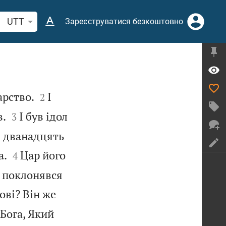
кати біблійний вірш або слово
UTT
Зареєструватися безкоштовно


арство.
І
2


в.
І був ідол
3
ня дванадцять


а.
Цар його
4
л поклонявся
ові? Він же
 Бога, Який