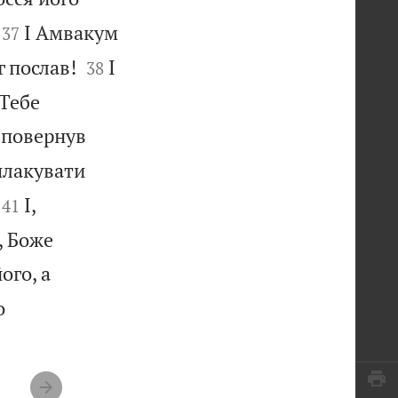


І Амвакум
37


г послав!
І
38
 Тебе
у повернув
плакувати


І,
41
, Боже
ого, а
о