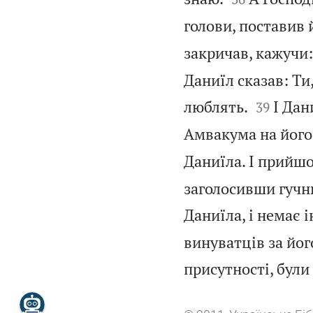
голови, поставив 
закричав, кажучи: 
Даниїл сказав: Ти,


люблять.
І Дан
39
Амвакума на його
Даниїла. І прийшо
заголосивши гучни
Даниїла, і немає 
винуватців за йог
присутності, були