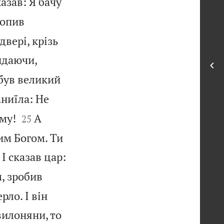
казав: Я бачу
хопив
двері, крізь
видаючи,
 був великий
аниїла: Не


му!
А
25
им Богом. Ти
І сказав цар:
м, зробив
рло. І він
вилоняни, то