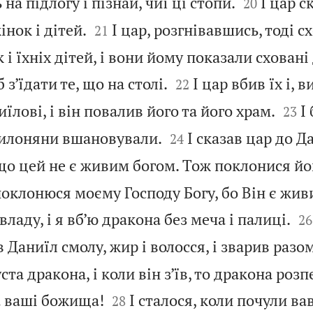


на підлогу і пізнай, чиї ці стопи.
І цар с
20


інок і дітей.
І цар, розгнівавшись, тоді с
21
і їхніх дітей, і вони йому показали сховані 


 з’їдати те, що на столі.
І цар вбив їх і, 
22


їлові, і він повалив його та його храм.
І
23


авилоняни вшановували.
І сказав цар до Д
24
що цей не є живим богом. Тож поклонися йо
поклонюся моєму Господу Богу, бо Він є жив


владу, і я вб’ю дракона без меча і палиці.
26
в Даниїл смолу, жир і волосся, і зварив разо
ста дракона, і коли він з’їв, то дракона розпе


а ваші божища!
І сталося, коли почули ва
28