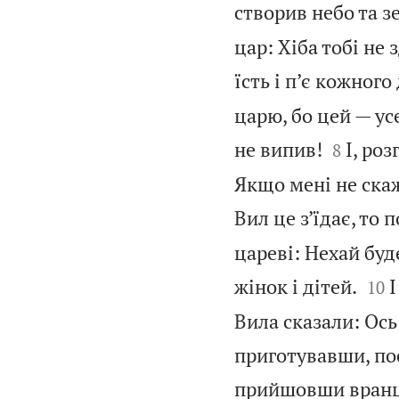
створив небо та з
цар: Хіба тобі не
їсть і п’є кожного
царю, бо цей — усе


не випив!
І, ро
8
Якщо мені не скаж
Вил це з’їдає, то 
цареві: Нехай буд


жінок і дітей.
І
10
Вила сказали: Ось 
приготувавши, пос
прийшовши вранці