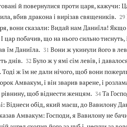
товані й повернулися проти царя, кажучи: 


Вила, вбив дракона і вирізав священиків.
29
я, вони сказали: Видай нам Даниїла! Якщо ж
І цар побачив, що на нього сильно тиснуть, і


в їм Даниїла.
Вони ж укинули його в лев’
31


ть днів.
Було ж у ямі сім левів, і давалос
32
і. Тоді ж їм не дали нічого, щоб вони пожерл
орок Амвакум, і він зварив варене, і розлам


 рівнину, щоб віднести женцям.
Та Госпо
34
: Віднеси обід, який маєш, до Вавилону Дан
сказав Амвакум: Господи, я Вавилону не бачи
ій ангел схопив його за чуб і, несучи за вол