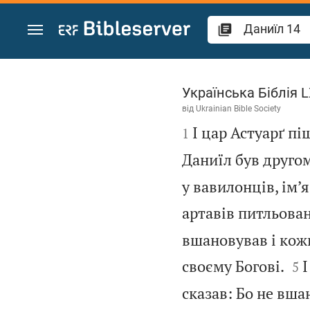
Перейти до вмісту
Даниїл 14
Українська Біблія 
від
Ukrainian Bible Society

І цар Астуарґ піш
1
Даниїл був другом
у вавилонців, ім’
артавів питльован
вшановував і кож


своєму Богові.
І
5
сказав: Бо не вша