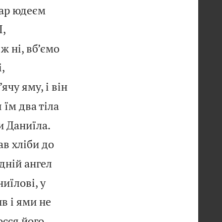
Цар юдеєм
І,
 ні, вб’ємо
,
ячу яму, і він
я їм два тіла


и Даниїла.
ав хліби до
дній ангел
иїлові, у
в і ями не
осся його