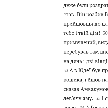
дуже були роздра
став! Він розбив 
прийшовши до цар


тебе і твій дім!
30
примушений, вида
перебував там шіс
на день і дві вівц
А в Юдеї був пр
33
кошика, і йшов на
сказав Амвакумові


лев’ячу яму.
І 
35


знаю.
А Господн
36