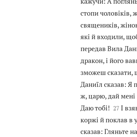
кажучи: А поглянь 
стопи чоловіків, ж
священиків, жінок 
які й входили, щоб
передав Вила Дани
дракон, і його в
зможеш сказати, 
Даниїл сказав: Я 
ж, царю, дай мені 


Даю тобі!
І взя
27
коржі й поклав в у
сказав: Гляньте н