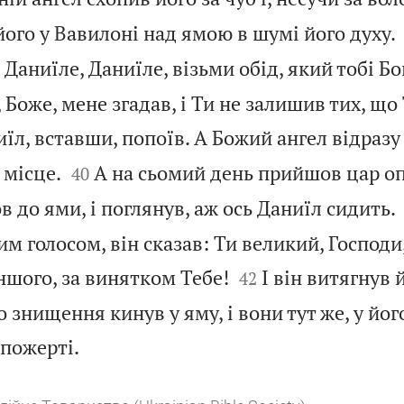
його у Вавилоні над ямою в шумі його духу.
Даниїле, Даниїле, візьми обід, який тобі Бо
 Боже, мене згадав, і Ти не залишив тих, що
иїл, вставши, попоїв. А Божий ангел відраз


 місце.
А на сьомий день прийшов цар о
40
в до ями, і поглянув, аж ось Даниїл сидить.
м голосом, він сказав: Ти великий, Господи


іншого, за винятком Тебе!
І він витягнув й
42
о знищення кинув у яму, і вони тут же, у йог

 пожерті.