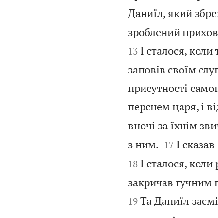
Даниїл, який збре
зроблений прихова
І сталося, коли
13
заповів своїм слу
присутності самог
перснем царя, і в
вночі за їхнім зви


з ним.
І сказав
17
І сталося, коли
18
закричав гучним г
Та Даниїл засмі
19