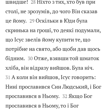


швидше!
Ніхто з тих, хто був при
28
столі, не зрозумів, до чого Він сказав


це йому.
Оскільки в Юди була
29
скринька на гроші, то деякі подумали,
що Ісус звелів йому купити те, що
потрібне на свято, або щоби дав щось


бідним.
Отже, взявши той шматок
30


хліба, він відразу вийшов. Була ніч.
А коли він вийшов, Ісус говорить:
31
Нині прославився Син Людський, і Бог


прославився в Ньому.
Якщо Бог
32
прославився в Ньому, то і Бог