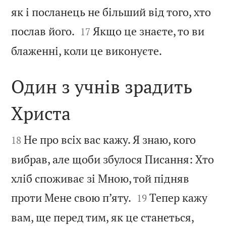
як і посланець не більший від того, хто


послав його.
Якщо це знаєте, то ви
17

блаженні, коли це виконуєте.
Один з учнів зрадить
Христа


Не про всіх вас кажу. Я знаю, кого
18
вибрав, але щоби збулося Писання: Хто
хліб споживає зі Мною, той підняв


проти Мене свою п’яту.
Тепер кажу
19
вам, ще перед тим, як це станеться,