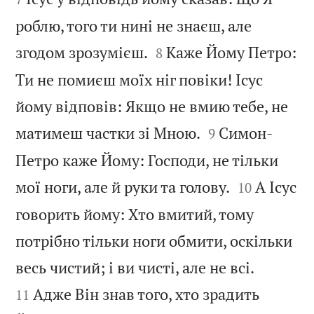
роблю, того ти нині не знаєш, але


згодом зрозумієш.
Каже Йому Петро:
8
Ти не помиєш моїх ніг повіки! Ісус
йому відповів: Якщо не вмию тебе, не


матимеш частки зі Мною.
Симон-
9
Петро каже Йому: Господи, не тільки


мої ноги, але й руки та голову.
А Ісус
10
говорить йому: Хто вмитий, тому
потрібно тільки ноги обмити, оскільки


весь чистий; і ви чисті, але не всі.
Адже Він знав того, хто зрадить
11