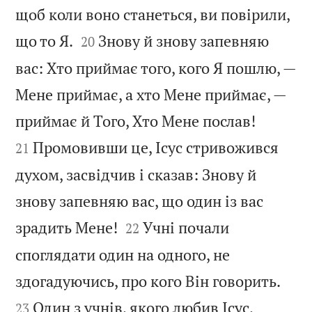
щоб коли воно станеться, ви повірили,


що то Я.
Знову й знову запевняю
20
вас: Хто приймає того, кого Я пошлю, —
Мене приймає, а хто Мене приймає, —


приймає й Того, Хто Мене послав!
Промовивши це, Ісус стривожився
21
духом, засвідчив і сказав: Знову й
знову запевняю вас, що один із вас


зрадить Мене!
Учні почали
22
споглядати один на одного, не


здогадуючись, про кого Він говорить.
Один з учнів, якого любив Ісус,
23