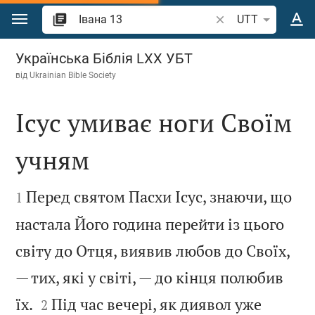
Перейти до вмісту
Шукати біблійний 
UTT
Івана 13
Українська Біблія LXX УБТ
від
Ukrainian Bible Society
Ісус умиває ноги Своїм
учням


Перед святом Пасхи Ісус, знаючи, що
1
настала Його година перейти із цього
світу до Отця, виявив любов до Своїх,
— тих, які у світі, — до кінця полюбив


їх.
Під час вечері, як диявол уже
2