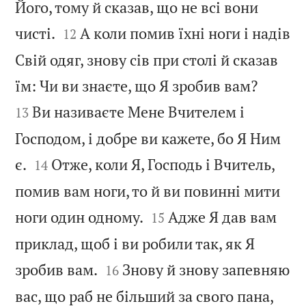
Його, тому й сказав, що не всі вони


чисті.
А коли помив їхні ноги і надів
12
Свій одяг, знову сів при столі й сказав


їм: Чи ви знаєте, що Я зробив вам?
Ви називаєте Мене Вчителем і
13
Господом, і добре ви кажете, бо Я Ним


є.
Отже, коли Я, Господь і Вчитель,
14
помив вам ноги, то й ви повинні мити


ноги один одному.
Адже Я дав вам
15
приклад, щоб і ви робили так, як Я


зробив вам.
Знову й знову запевняю
16
вас, що раб не більший за свого пана,