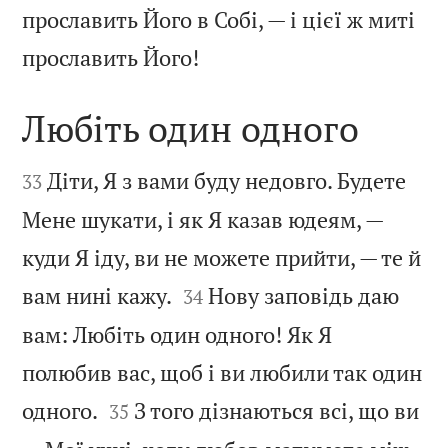
прославить Його в Собі, — і цієї ж миті

прославить Його!
Любіть один одного


Діти, Я з вами буду недовго. Будете
33
Мене шукати, і як Я казав юдеям, —
куди Я іду, ви не можете прийти, — те й


вам нині кажу.
Нову заповідь даю
34
вам: Любіть один одного! Як Я
полюбив вас, щоб і ви любили так один


одного.
З того дізнаються всі, що ви
35