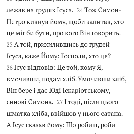


лежав на грудях Ісуса.
Тож Симон-
24
Петро кивнув йому, щоби запитав, хто


це міг би бути, про кого Він говорить.
А той, прихилившись до грудей
25


Ісуса, каже Йому: Господи, хто це?
Ісус відповів: Це той, кому Я,
26
вмочивши, подам хліб. Умочивши хліб,
Він бере і дає Юді Іскаріотському,


синові Симона.
І тоді, після цього
27
шматка хліба, ввійшов у нього сатана.
А Ісус сказав йому: Що робиш, роби