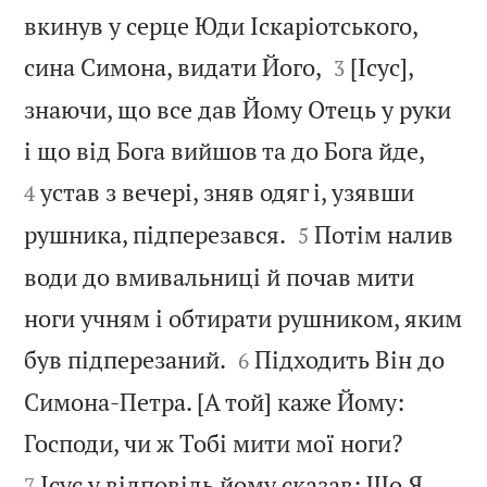
вкинув у серце Юди Іскаріотського,


сина Симона, видати Його,
[Ісус],
3
знаючи, що все дав Йому Отець у руки


і що від Бога вийшов та до Бога йде,
устав з вечері, зняв одяг і, узявши
4


рушника, підперезався.
Потім налив
5
води до вмивальниці й почав мити
ноги учням і обтирати рушником, яким


був підперезаний.
Підходить Він до
6
Симона-Петра. [А той] каже Йому:


Господи, чи ж Тобі мити мої ноги?
Ісус у відповідь йому сказав: Що Я
7