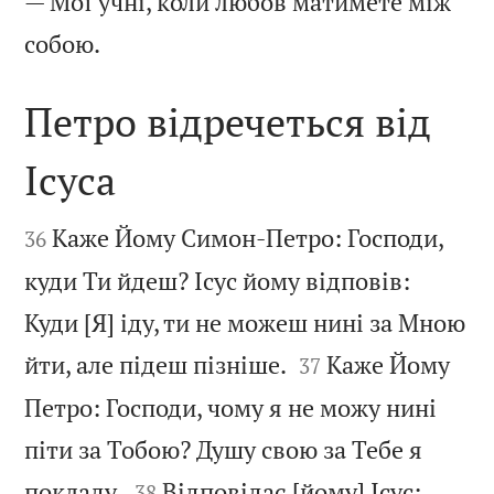
— Мої учні, коли любов матимете між

собою.
Петро відречеться від
Ісуса


Каже Йому Симон-Петро: Господи,
36
куди Ти йдеш? Ісус йому відповів:
Куди [Я] іду, ти не можеш нині за Мною


йти, але підеш пізніше.
Каже Йому
37
Петро: Господи, чому я не можу нині
піти за Тобою? Душу свою за Тебе я


покладу.
Відповідає [йому] Ісус:
38