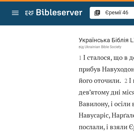
Перейти до вмісту
Єремії 46
Українська Біблія 
від
Ukrainian Bible Society

І сталося, що в 
1
прибув Навуходоно


його оточили.
І
2
дев’ятому дні міс
Вавилону, і осіли
Навусаріс, Нарґал
послали, і взяли Є