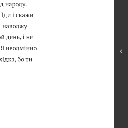


ед народу.
Іди і скажи
 Я наводжу
ой день, і не
 Я неодмінно
хідка, бо ти