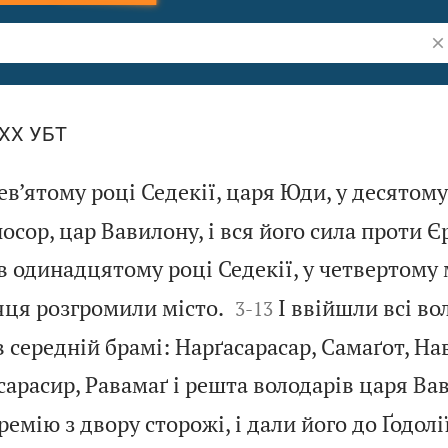
Шу
LXX УБТ
дев’ятому році Седекії, царя Юди, у десятому
сор, цар Вавилону, і вся його сила проти Є
 в одинадцятому році Седекії, у четвертому м


яця розгромили місто.
І ввійшли всі во
3
-
13
 в середній брамі: Нарґасарасар, Самаґот, На
сарасир, Равамаґ і решта володарів царя Ва
ремію з двору сторожі, і дали його до Ґодолі