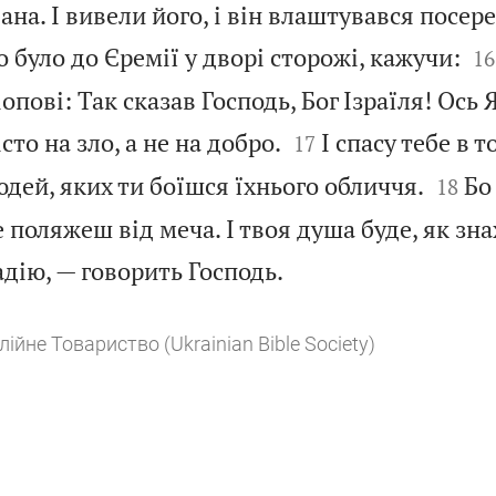
ана. І вивели його, і він влаштувався посер


о було до Єремії у дворі сторожі, кажучи:
16
опові: Так сказав Господь, Бог Ізраїля! Ось


сто на зло, а не на добро.
І спасу тебе в т
17


юдей, яких ти боїшся їхнього обличчя.
Бо
18
е поляжеш від меча. І твоя душа буде, як зна

дію, — говорить Господь.
лійне Товариство (Ukrainian Bible Society)