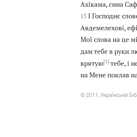
Ахікама, сина Саф
І Господнє слов
15
Авдемелехові, ефі
Мої слова на це мі
дам тебе в руки л
[1]
врятую
тебе, і н
на Мене поклав на
© 2011, Українське Біб