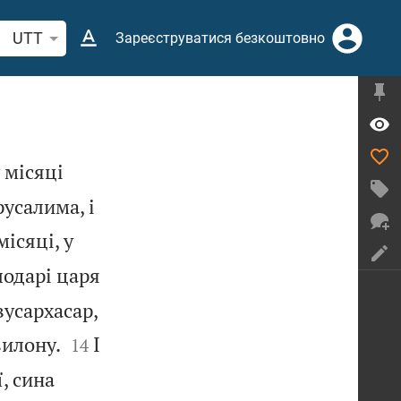
кати біблійний вірш або слово
UTT
Зареєструватися безкоштовно
 місяці
русалима, і
ісяці, у
лодарі царя
вусархасар,


вилону.
І
14
ї, сина