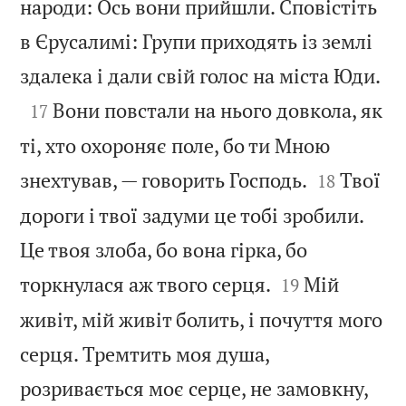
народи: Ось вони прийшли. Сповістіть
в Єрусалимі: Групи приходять із землі

здалека і дали свій голос на міста Юди.

Вони повстали на нього довкола, як
17
ті, хто охороняє поле, бо ти Мною


знехтував, — говорить Господь.
Твої
18
дороги і твої задуми це тобі зробили.
Це твоя злоба, бо вона гірка, бо


торкнулася аж твого серця.
Мій
19
живіт, мій живіт болить, і почуття мого
серця. Тремтить моя душа,
розривається моє серце, не замовкну,