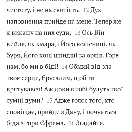


чистоту, і не на святість.
Дух
12
наповнення прийде на мене. Тепер же


я викажу на них суди.
Ось Він
13
вийде, як хмара, і Його колісниці, як
буря, Його коні швидші за орлів. Горе


нам, бо ми в біді!
Обмий від зла
14
твоє серце, Єрусалим, щоб ти
врятувався! Аж доки в тобі будуть твої


сумні думи?
Адже голос того, хто
15
сповіщає, прийде з Дану, і почується


біда з гори Єфрема.
Згадайте,
16