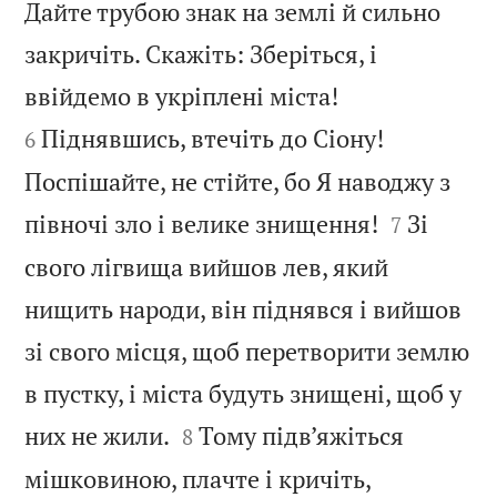
Дайте трубою знак на землі й сильно
закричіть. Скажіть: Зберіться, і


ввійдемо в укріплені міста!
Піднявшись, втечіть до Сіону!
6
Поспішайте, не стійте, бо Я наводжу з


півночі зло і велике знищення!
Зі
7
свого лігвища вийшов лев, який
нищить народи, він піднявся і вийшов
зі свого місця, щоб перетворити землю
в пустку, і міста будуть знищені, щоб у


них не жили.
Тому підв’яжіться
8
мішковиною, плачте і кричіть,