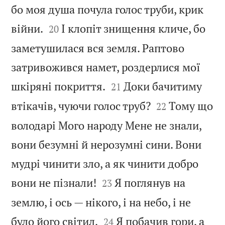
бо моя душа почула голос труби, крик


війни.
І клопіт знищення кличе, бо
20
заметушилася вся земля. Раптово
затривожився намет, роздерлися мої


шкіряні покриття.
Доки бачитиму
21


втікачів, чуючи голос труб?
Тому що
22
володарі Мого народу Мене не знали,
вони безумні й нерозумні сини. Вони
мудрі чинити зло, а як чинити добро


вони не пізнали!
Я поглянув на
23
землю, і ось — нікого, і на небо, і не


було його світил.
Я побачив гори, а
24