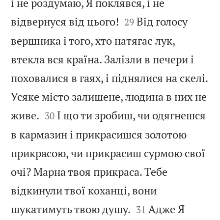
і не роздумаю, Я поклявся, і не


відвернуся від цього!
Від голосу
29
вершника і того, хто натягає лук,
втекла вся країна. Залізли в печери і
поховалися в гаях, і піднялися на скелі.
Усяке місто залишене, людина в них не


живе.
І що ти зробиш, чи одягнешся
30
в кармазин і прикрасишся золотою
прикрасою, чи прикрасиш сурмою свої
очі? Марна твоя прикраса. Тебе
відкинули твої коханці, вони


шукатимуть твою душу.
Адже Я
31