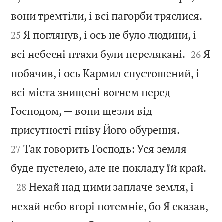


вони тремтіли, і всі пагорби тряслися.
Я поглянув, і ось не було людини, і
25


всі небесні птахи були перелякані.
Я
26
побачив, і ось Кармил спустошений, і
всі міста знищені вогнем перед
Господом, — вони щезли від


присутності гніву Його обурення.
Так говорить Господь: Уся земля
27

буде пустелею, але не покладу їй край.

Нехай над цими заплаче земля, і
28
нехай небо вгорі потемніє, бо Я сказав,