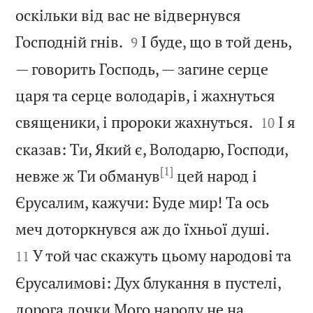
оскільки від вас не відвернувся


Господній гнів.
І буде, що в той день,
9
— говорить Господь, — загине серце
царя та серце володарів, і жахнуться


священики, і пророки жахнуться.
І я
10
сказав: Ти, Який є, Володарю, Господи,
[1]
невже ж Ти обманув
цей народ і
Єрусалим, кажучи: Буде мир! Та ось


меч доторкнувся аж до їхньої душі.
У той час скажуть цьому народові та
11
Єрусалимові: Дух блукання в пустелі,
дорога дочки Мого народу не на