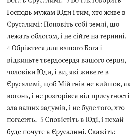
3
Господь мужам Юди і тим, хто живе в
Єрусалимі: Поновіть собі землі, що


лежать облогом, і не сійте на тернині.
Обріжтеся для вашого Бога і
4
відкиньте твердосердя вашого серця,
чоловіки Юди, і ви, які живете в
Єрусалимі, щоб Мій гнів не вийшов, як
вогонь, і не розгорівся від присутності
зла ваших задумів, і не буде того, хто


погасить.
Сповістіть в Юді, і нехай
5
буде почуте в Єрусалимі. Скажіть: