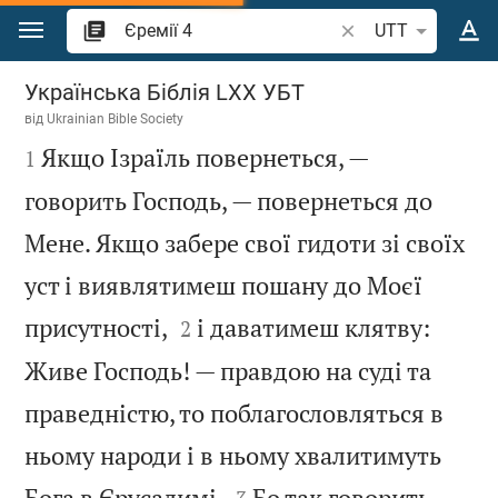
Перейти до вмісту
Шукати біблійний 
UTT
Єремії 4
Українська Біблія LXX УБТ
від
Ukrainian Bible Society

Якщо Ізраїль повернеться, —
1
говорить Господь, — повернеться до
Мене. Якщо забере свої гидоти зі своїх
уст і виявлятимеш пошану до Моєї


присутності,
і даватимеш клятву:
2
Живе Господь! — правдою на суді та
праведністю, то поблагословляться в
ньому народи і в ньому хвалитимуть


Бога в Єрусалимі.
Бо так говорить