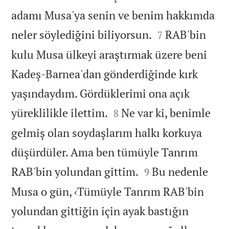
adamı Musa'ya senin ve benim hakkımda


neler söylediğini biliyorsun.
RAB'bin
7
kulu Musa ülkeyi araştırmak üzere beni
Kadeş-Barnea'dan gönderdiğinde kırk
yaşındaydım. Gördüklerimi ona açık


yüreklilikle ilettim.
Ne var ki, benimle
8
gelmiş olan soydaşlarım halkı korkuya
düşürdüler. Ama ben tümüyle Tanrım


RAB'bin yolundan gittim.
Bu nedenle
9
Musa o gün, ‹Tümüyle Tanrım RAB'bin
yolundan gittiğin için ayak bastığın