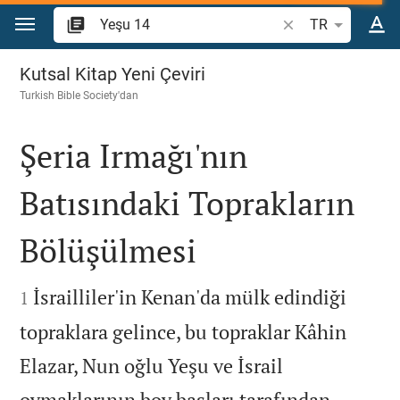
İçeriğe atla
İncil ayeti veya kel
TR
Yeşu 14
Kutsal Kitap Yeni Çeviri
Turkish Bible Society
'dan
Şeria Irmağı'nın
Batısındaki Toprakların
Bölüşülmesi


İsrailliler'in Kenan'da mülk edindiği
1
topraklara gelince, bu topraklar Kâhin
Elazar, Nun oğlu Yeşu ve İsrail
oymaklarının boy başları tarafından