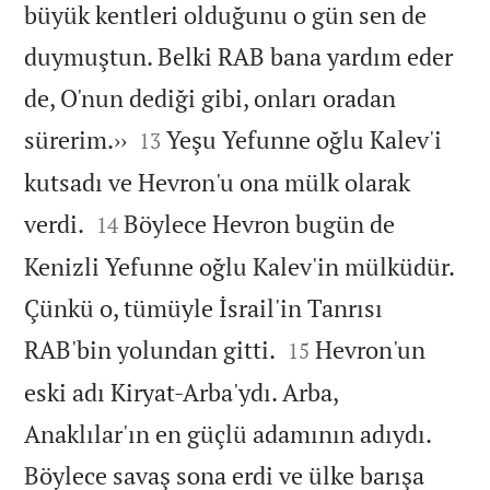
büyük kentleri olduğunu o gün sen de
duymuştun. Belki RAB bana yardım eder
de, O'nun dediği gibi, onları oradan


sürerim.››
Yeşu Yefunne oğlu Kalev'i
13
kutsadı ve Hevron'u ona mülk olarak


verdi.
Böylece Hevron bugün de
14
Kenizli Yefunne oğlu Kalev'in mülküdür.
Çünkü o, tümüyle İsrail'in Tanrısı


RAB'bin yolundan gitti.
Hevron'un
15
eski adı Kiryat-Arba'ydı. Arba,
Anaklılar'ın en güçlü adamının adıydı.
Böylece savaş sona erdi ve ülke barışa