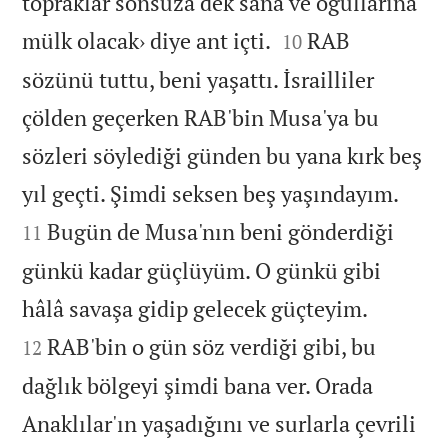
topraklar sonsuza dek sana ve oğullarına


mülk olacak› diye ant içti.
RAB
10
sözünü tuttu, beni yaşattı. İsrailliler
çölden geçerken RAB'bin Musa'ya bu
sözleri söylediği günden bu yana kırk beş


yıl geçti. Şimdi seksen beş yaşındayım.
Bugün de Musa'nın beni gönderdiği
11
günkü kadar güçlüyüm. O günkü gibi


hâlâ savaşa gidip gelecek güçteyim.
RAB'bin o gün söz verdiği gibi, bu
12
dağlık bölgeyi şimdi bana ver. Orada
Anaklılar'ın yaşadığını ve surlarla çevrili