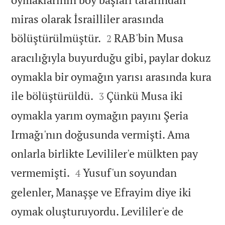
miras olarak İsrailliler arasında


bölüştürülmüştür.
RAB'bin Musa
2
aracılığıyla buyurduğu gibi, paylar dokuz
oymakla bir oymağın yarısı arasında kura


ile bölüştürüldü.
Çünkü Musa iki
3
oymakla yarım oymağın payını Şeria
Irmağı'nın doğusunda vermişti. Ama
onlarla birlikte Levililer'e mülkten pay


vermemişti.
Yusuf'un soyundan
4
gelenler, Manaşşe ve Efrayim diye iki
oymak oluşturuyordu. Levililer'e de