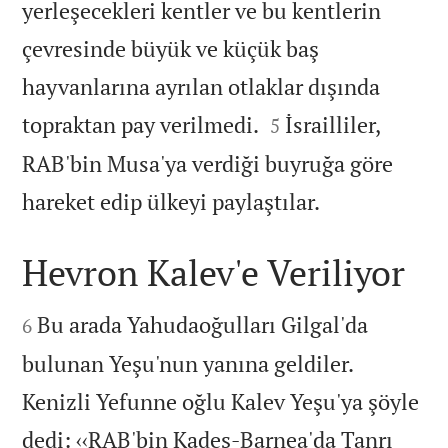
yerleşecekleri kentler ve bu kentlerin
çevresinde büyük ve küçük baş
hayvanlarına ayrılan otlaklar dışında


topraktan pay verilmedi.
İsrailliler,
5
RAB'bin Musa'ya verdiği buyruğa göre

hareket edip ülkeyi paylaştılar.
Hevron Kalev'e Veriliyor


Bu arada Yahudaoğulları Gilgal'da
6
bulunan Yeşu'nun yanına geldiler.
Kenizli Yefunne oğlu Kalev Yeşu'ya şöyle
dedi: ‹‹RAB'bin Kadeş-Barnea'da Tanrı