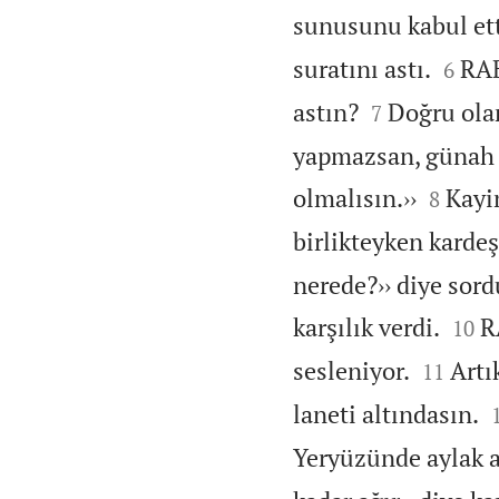
sunusunu kabul ett


suratını astı.
RAB
6


astın?
Doğru ola
7
yapmazsan, günah 


olmalısın.››
Kayin
8
birlikteyken kardeş
nerede?›› diye sord


karşılık verdi.
R
10


sesleniyor.
Artı
11
laneti altındasın.
Yeryüzünde aylak a