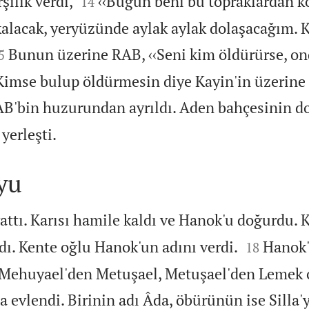


şılık verdi,
‹‹Bugün beni bu topraklardan k
14
lacak, yeryüzünde aylak aylak dolaşacağım. 

Bunun üzerine RAB, ‹‹Seni kim öldürürse, on
5
 Kimse bulup öldürmesin diye Kayin'in üzerine 
B'bin huzurundan ayrıldı. Aden bahçesinin d

yerleşti.
yu
yattı. Karısı hamile kaldı ve Hanok'u doğurdu. 


dı. Kente oğlu Hanok'un adını verdi.
Hanok'
18
 Mehuyael'den Metuşael, Metuşael'den Lemek 
a evlendi. Birinin adı Âda, öbürünün ise Silla'y