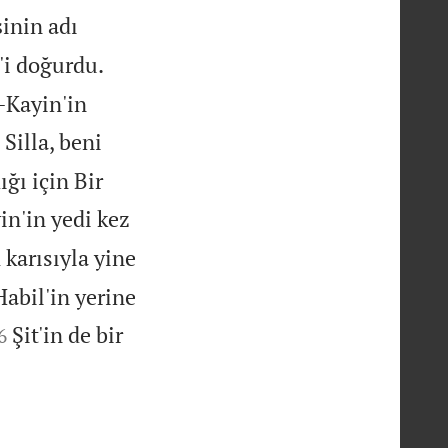
inin adı
'i doğurdu.
l-Kayin'in
Silla, beni
ığı için Bir
in'in yedi kez
karısıyla yine
Habil'in yerine

Şit'in de bir
6