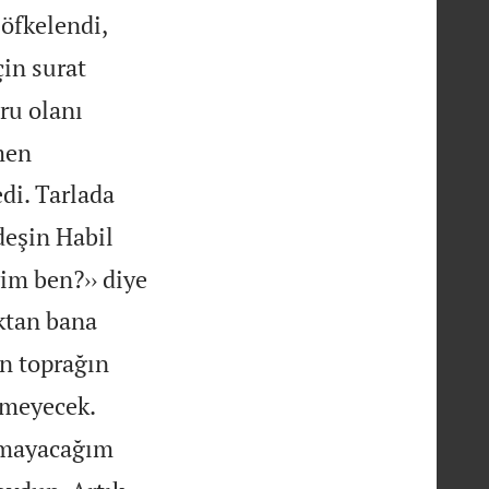
 öfkelendi,
çin surat
ru olanı
men
edi. Tarlada
deşin Habil
im ben?›› diye
aktan bana
an toprağın
rmeyecek.
amayacağım