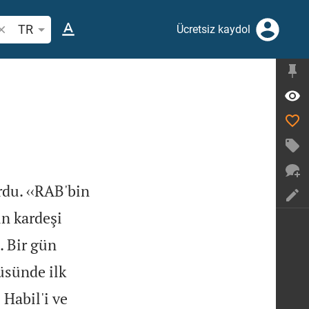
ncil ayeti veya kelime ara
TR
Ücretsiz kaydol
rdu. ‹‹RAB'bin
n kardeşi
. Bir gün
üsünde ilk
 Habil'i ve