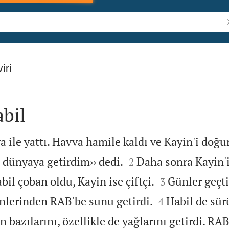
İ
iri
abil
 ile yattı. Havva hamile kaldı ve Kayin'i doğu


 dünyaya getirdim›› dedi.
Daha sonra Kayin'i
2


bil çoban oldu, Kayin ise çiftçi.
Günler geçti
3


nlerinden RAB'be sunu getirdi.
Habil de sür
4
bazılarını, özellikle de yağlarını getirdi. RAB