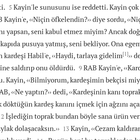


i.
Kayin'le sunusunu ise reddetti. Kayin çok
5
 Kayin'e, ‹‹Niçin öfkelendin?›› diye sordu, ‹‹Ni
nı yapsan, seni kabul etmez miyim? Ancak doğ
kapıda pusuya yatmış, seni bekliyor. Ona ege
[1]
 kardeşi Habil'e, ‹‹Haydi, tarlaya gidelim
›› d


ine saldırıp onu öldürdü.
RAB Kayin'e, ‹‹Kar
9
u. Kayin, ‹‹Bilmiyorum, kardeşimin bekçisi miy
AB, ‹‹Ne yaptın?›› dedi, ‹‹Kardeşinin kanı topr
k döktüğün kardeş kanını içmek için ağzını aç


İşlediğin toprak bundan böyle sana ürün ve
12


ylak dolaşacaksın.››
Kayin, ‹‹Cezam kaldır
13