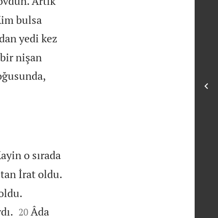
ovdun. Artık
Kim bulsa
dan yedi kez
bir nişan
oğusunda,
Kayin o sırada
tan İrat oldu.


oldu.


dı.
Âda
20