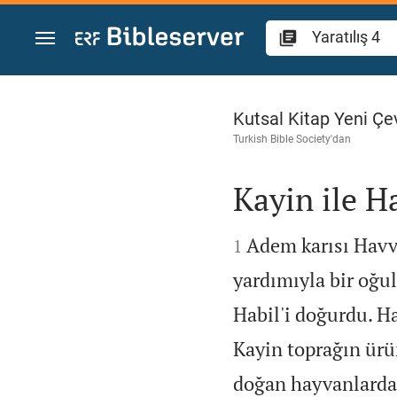
İçeriğe atla
Yaratılış 4
Kutsal Kitap Yeni Çev
Turkish Bible Society
'dan
Kayin ile H


Adem karısı Havva
1
yardımıyla bir oğul
Habil'i doğurdu. Ha
Kayin toprağın ürü
doğan hayvanlardan 