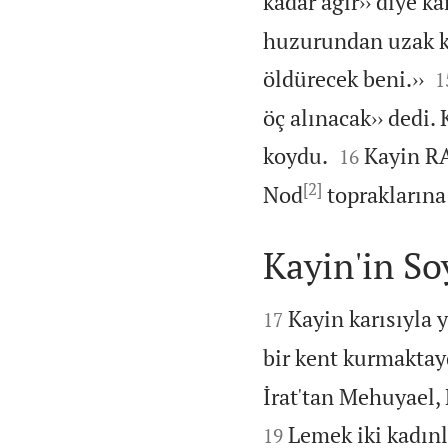
kadar ağır›› diye kar
huzurundan uzak ka

öldürecek beni.››
1
öç alınacak›› dedi.


koydu.
Kayin RA
16
[2]
Nod
topraklarına 
Kayin'in So


Kayin karısıyla 
17
bir kent kurmaktay
İrat'tan Mehuyael,
Lemek iki kadınl
19