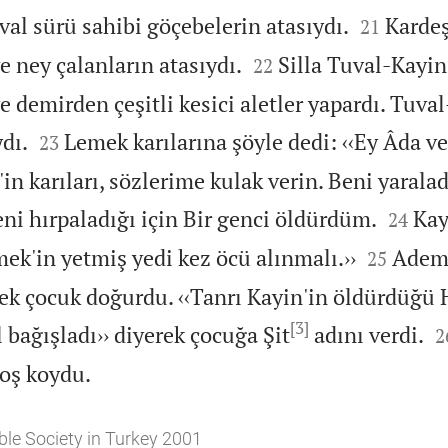


val sürü sahibi göçebelerin atasıydı.
Kardeş
21


ve ney çalanların atasıydı.
Silla Tuval-Kayin
22
 demirden çeşitli kesici aletler yapardı. Tuva


dı.
Lemek karılarına şöyle dedi: ‹‹Ey Âda ve 
23
in karıları, sözlerime kulak verin. Beni yaralad


i hırpaladığı için Bir genci öldürdüm.
Kay
24


ek'in yetmiş yedi kez öcü alınmalı.››
Adem 
25
kek çocuk doğurdu. ‹‹Tanrı Kayin'in öldürdüğü 
[3]

 bağışladı›› diyerek çocuğa Şit
adını verdi.
2

noş koydu.
ble Society in Turkey 2001