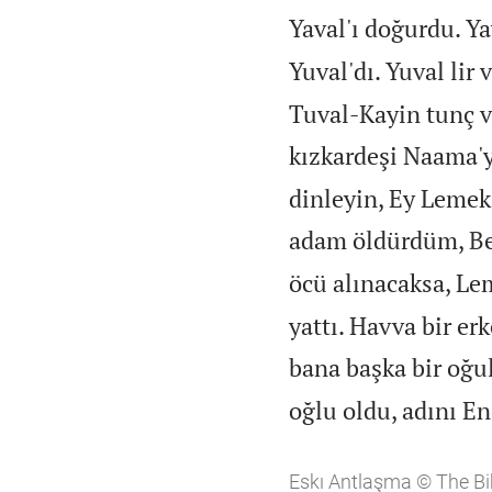
Yaval'ı doğurdu. Ya
Yuval'dı. Yuval lir 
Tuval-Kayin tunç ve
kızkardeşi Naama'y
dinleyin, Ey Lemek'
adam öldürdüm, Ben
öcü alınacaksa, Lem
yattı. Havva bir er
bana başka bir oğul
oğlu oldu, adını E
Eskı Antlaşma © The Bi