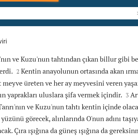
İ
iri
nın ve Kuzu'nun tahtından çıkan billur gibi b


erdi.
Kentin anayolunun ortasında akan ırma
2
it meyve üreten ve her ay meyvesini veren yaş


 yaprakları uluslara şifa vermek içindir.
Ar
3
anrı'nın ve Kuzu'nun tahtı kentin içinde olacak
yüzünü görecek, alınlarında O'nun adını taşıy
cak. Çıra ışığına da güneş ışığına da gereksin