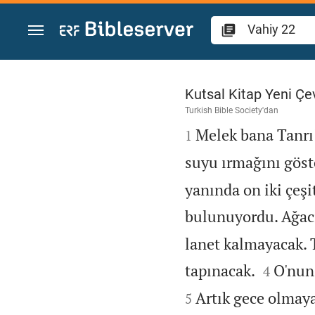
İçeriğe atla
Vahiy 22
Kutsal Kitap Yeni Çev
Turkish Bible Society
'dan

Melek bana Tanrı'
1
suyu ırmağını göst
yanında on iki çeş
bulunuyordu. Ağacın
lanet kalmayacak. T


tapınacak.
O'nun 
4
Artık gece olmaya
5