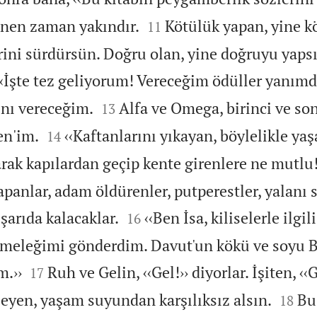


enen zaman yakındır.
Kötülük yapan, yine k
11
şlerini sürdürsün. Doğru olan, yine doğruyu yaps
‹‹İşte tez geliyorum! Vereceğim ödüller yanımd


ını vereceğim.
Alfa ve Omega, birinci ve so
13


en'im.
‹‹Kaftanlarını yıkayan, böylelikle y
14
ak kapılardan geçip kente girenlere ne mutlu
panlar, adam öldürenler, putperestler, yalanı s


şarıda kalacaklar.
‹‹Ben İsa, kiliselerle ilgil
16
ye meleğimi gönderdim. Davut'un kökü ve soyu B


m.››
Ruh ve Gelin, ‹‹Gel!›› diyorlar. İşiten, ‹‹G
17


leyen, yaşam suyundan karşılıksız alsın.
Bu
18