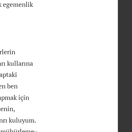
ek egemenlik
rlerin
rı kullarına
taptaki
ren ben
apmak için
senin,
anrı kuluyum.
i mühürleme››