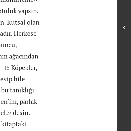
ötülük yapsın.
ın. Kutsal olan
adır. Herkese
nuncu,
aşam ağacından


!
Köpekler,
15
evip hile
i bu tanıklığı
en'im, parlak
el!›› desin.
 kitaptaki