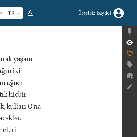
ncil ayeti veya kelime ara
TR
Ücretsiz kaydol
errak yaşam
ğın iki
am ağacı
tık hiçbir
, kulları O'na


acaklar.
meleri