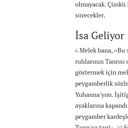
olmayacak. Çünkü R

sürecekler.
İsa Geliyor


Melek bana, ‹‹Bu s
6
ruhlarının Tanrısı
göstermek için mel
peygamberlik sözle
Yuhanna'yım. İşit
ayaklarına kapand
peygamber kardeşle


Tanrı'ya tap!››
S
10