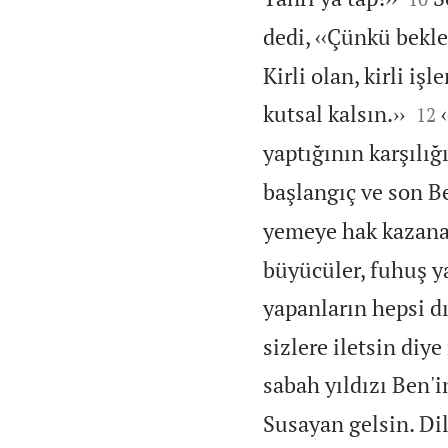
dedi, ‹‹Çünkü bekl
Kirli olan, kirli i


kutsal kalsın.››
12
yaptığının karşılığ
başlangıç ve son B
yemeye hak kazanar
büyücüler, fuhuş ya
yapanların hepsi dı
sizlere iletsin di
sabah yıldızı Ben'i
Susayan gelsin. Di