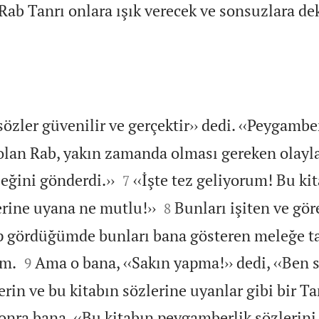
ab Tanrı onlara ışık verecek ve sonsuzlara d
özler güvenilir ve gerçektir›› dedi. ‹‹Peygambe
 olan Rab, yakın zamanda olması gereken olayla


eğini gönderdi.››
‹‹İşte tez geliyorum! Bu ki
7


rine uyana ne mutlu!››
Bunları işiten ve gö
8
ip gördüğümde bunları bana gösteren meleğe t


ım.
Ama o bana, ‹‹Sakın yapma!›› dedi, ‹‹Ben 
9
rin ve bu kitabın sözlerine uyanlar gibi bir T
onra bana, ‹‹Bu kitabın peygamberlik sözlerin