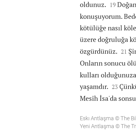


oldunuz.
Doğan
19
konuşuyorum. Beden
kötülüğe nasıl köl
üzere doğruluğa kö


özgürdünüz.
Şi
21
Onların sonucu öl
kulları olduğunuza


yaşamdır.
Çünkü
23
Mesih İsa'da sonsu
Eskı Antlaşma © The Bi
Yeni Antlaşma © The Tr