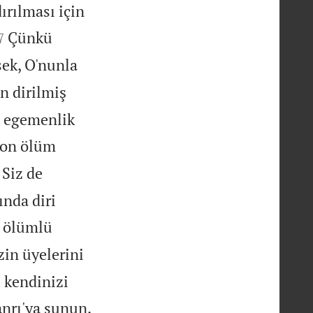
ırılması için


Çünkü
7
sek, O'nunla
 dirilmiş
e egemenlik
son ölüm
Siz de
ında diri
n ölümlü
in üyelerini
 kendinizi

anrı'ya sunun.