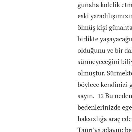
günaha kölelik etm
eski yaradılışımızın
ölmüş kişi günahta
birlikte yaşayacağ
olduğunu ve bir da
sürmeyeceğini bili
olmuştur. Sürmekte
böylece kendinizi g


sayın.
Bu neden
12
bedenlerinizde eg
haksızlığa araç ed
Tanrı'ya adayın; be