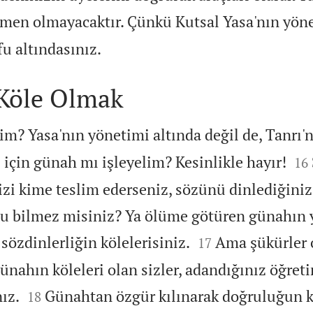
men olmayacaktır. Çünkü Kutsal Yasa'nın yöne

fu altındasınız.
Köle Olmak
im? Yasa'nın yönetimi altında değil de, Tanrı'n


için günah mı işleyelim? Kesinlikle hayır!
16
izi kime teslim ederseniz, sözünü dinlediğiniz
u bilmez misiniz? Ya ölüme götüren günahın 


özdinlerliğin kölelerisiniz.
Ama şükürler 
17
ünahın köleleri olan sizler, adandığınız öğret


ız.
Günahtan özgür kılınarak doğruluğun k
18