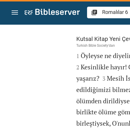
İçeriğe atla
Romalılar 6
Kutsal Kitap Yeni Çev
Turkish Bible Society
'dan

Öyleyse ne diyel
1
Kesinlikle hayır!
2


yaşarız?
Mesih İs
3
edildiğimizi bilme
ölümden dirildiyse
birlikte ölüme gö
birleştiysek, O'nun