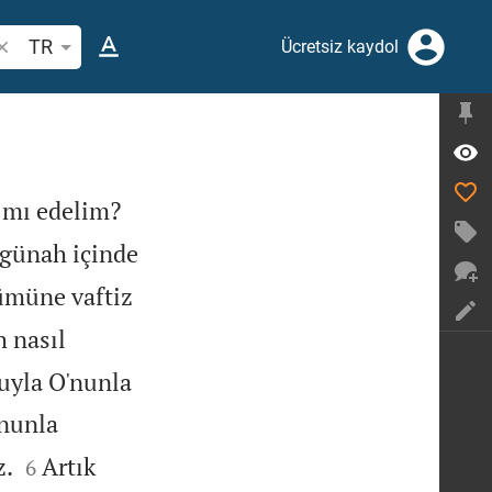
ncil ayeti veya kelime ara
TR
Ücretsiz kaydol


 mı edelim?
l günah içinde
lümüne vaftiz
h nasıl
luyla O'nunla
'nunla


z.
Artık
6