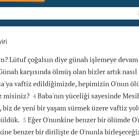
İ
iri
im? Lütuf çoğalsın diye günah işlemeye devam
 Günah karşısında ölmüş olan bizler artık nası
a'ya vaftiz edildiğimizde, hepimizin O'nun ö


z misiniz?
Baba'nın yüceliği sayesinde Mesi
4
, biz de yeni bir yaşam sürmek üzere vaftiz yo


müldük.
Eğer O'nunkine benzer bir ölümde O
5
kine benzer bir dirilişte de O'nunla birleşeceği