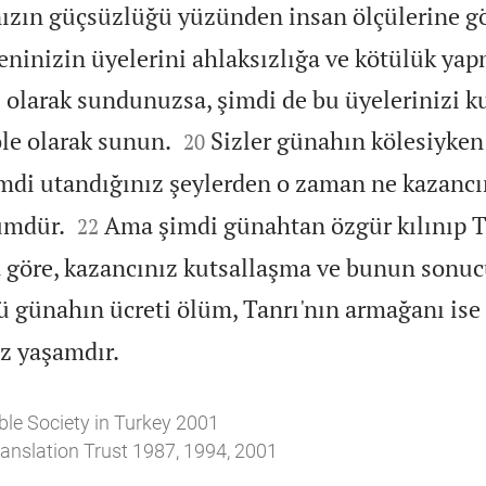
ızın güçsüzlüğü yüzünden insan ölçülerine g
inizin üyelerini ahlaksızlığa ve kötülük ya
e olarak sundunuzsa, şimdi de bu üyelerinizi k


le olarak sunun.
Sizler günahın kölesiyke
20
mdi utandığınız şeylerden o zaman ne kazancı


ümdür.
Ama şimdi günahtan özgür kılınıp T
22
 göre, kazancınız kutsallaşma ve bunun sonuc
 günahın ücreti ölüm, Tanrı'nın armağanı is

z yaşamdır.
ble Society in Turkey 2001
anslation Trust 1987, 1994, 2001