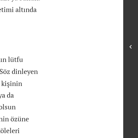
timi altında
ın lütfu
Söz dinleyen
 kişinin
ya da
olsun
inin özüne
öleleri