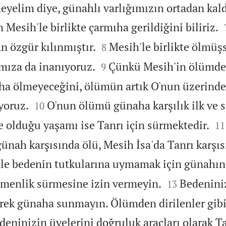
eyelim diye, günahlı varlığımızın ortadan kald
 Mesih'le birlikte çarmıha gerildiğini biliriz.


n özgür kılınmıştır.
Mesih'le birlikte ölmüş
8


ımıza da inanıyoruz.
Çünkü Mesih'in ölümden
9
ha ölmeyeceğini, ölümün artık O'nun üzerind


yoruz.
O'nun ölümü günaha karşılık ilk ve 
10


 olduğu yaşamı ise Tanrı için sürmektedir.
11
ünah karşısında ölü, Mesih İsa'da Tanrı karşıs
le bedenin tutkularına uymamak için günahı


emenlik sürmesine izin vermeyin.
Bedeniniz
13
erek günaha sunmayın. Ölümden dirilenler gibi
deninizin üyelerini doğruluk araçları olarak T