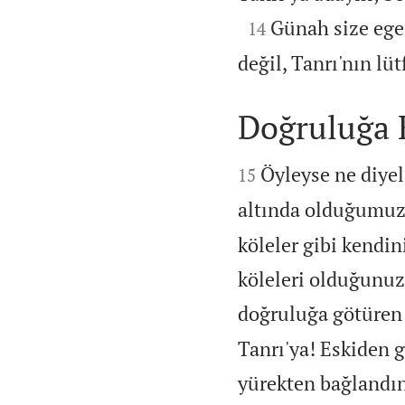

Günah size ege
14
değil, Tanrı'nın lüt
Doğruluğa 


Öyleyse ne diyel
15
altında olduğumuz 
köleler gibi kendin
köleleri olduğunuz
doğruluğa götüren s
Tanrı'ya! Eskiden g
yürekten bağlandın