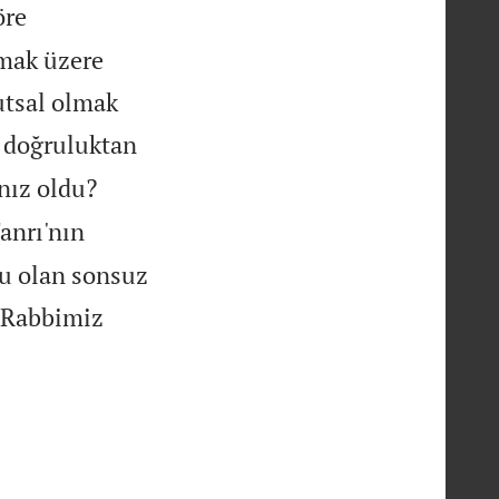
öre
pmak üzere
utsal olmak
n doğruluktan
nız oldu?
anrı'nın
u olan sonsuz
e Rabbimiz