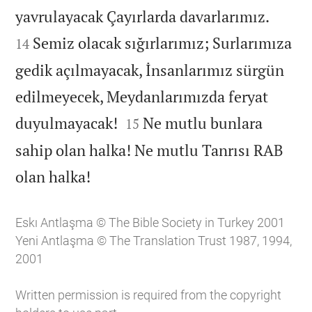


yavrulayacak Çayırlarda davarlarımız.
Semiz olacak sığırlarımız; Surlarımıza
14
gedik açılmayacak, İnsanlarımız sürgün
edilmeyecek, Meydanlarımızda feryat


duyulmayacak!
Ne mutlu bunlara
15
sahip olan halka! Ne mutlu Tanrısı RAB

olan halka!
Eskı Antlaşma © The Bible Society in Turkey 2001
Yeni Antlaşma © The Translation Trust 1987, 1994,
2001
Written permission is required from the copyright