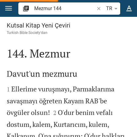
İçeriğe atla
İncil ayeti veya kel
TR
Mezmur 144
Kutsal Kitap Yeni Çeviri
Turkish Bible Society
'dan
144. Mezmur

Davut'un mezmuru


Ellerime vuruşmayı, Parmaklarıma
1
savaşmayı öğreten Kayam RAB'be


övgüler olsun!
O'dur benim vefalı
2
dostum, kalem, Kurtarıcım, kulem,
Kalkanım, O'na sığınırım; O'dur halkları