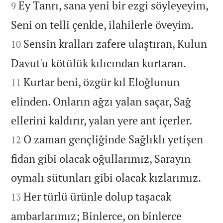
Ey Tanrı, sana yeni bir ezgi söyleyeyim,
9


Seni on telli çenkle, ilahilerle öveyim.
Sensin kralları zafere ulaştıran, Kulun
10


Davut'u kötülük kılıcından kurtaran.
Kurtar beni, özgür kıl Eloğlunun
11
elinden. Onların ağzı yalan saçar, Sağ


ellerini kaldırır, yalan yere ant içerler.
O zaman gençliğinde Sağlıklı yetişen
12
fidan gibi olacak oğullarımız, Sarayın


oymalı sütunları gibi olacak kızlarımız.
Her türlü ürünle dolup taşacak
13
ambarlarımız; Binlerce, on binlerce