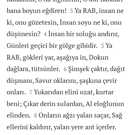


bana boyun eğdiren!
Ya RAB, insan ne
3
ki, onu gözetesin, İnsan soyu ne ki, onu


düşünesin?
İnsan bir soluğu andırır,
4


Günleri geçici bir gölge gibidir.
Ya
5
RAB, gökleri yar, aşağıya in, Dokun


dağlara, tütsünler.
Şimşek çaktır, dağıt
6
düşmanı, Savur oklarını, şaşkına çevir


onları.
Yukarıdan elini uzat, kurtar
7
beni; Çıkar derin sulardan, Al eloğlunun


elinden.
Onların ağzı yalan saçar, Sağ
8


ellerini kaldırır, yalan yere ant içerler.