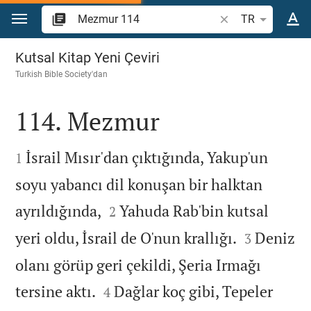
İçeriğe atla
İncil ayeti veya kel
TR
Mezmur 114
Kutsal Kitap Yeni Çeviri
Turkish Bible Society
'dan
114. Mezmur


İsrail Mısır'dan çıktığında, Yakup'un
1
soyu yabancı dil konuşan bir halktan


ayrıldığında,
Yahuda Rab'bin kutsal
2


yeri oldu, İsrail de O'nun krallığı.
Deniz
3
olanı görüp geri çekildi, Şeria Irmağı


tersine aktı.
Dağlar koç gibi, Tepeler
4