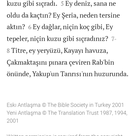


kuzu gibi sıçradı.
Ey deniz, sana ne
5
oldu da kaçtın? Ey Şeria, neden tersine


aktın?
Ey dağlar, niçin koç gibi, Ey
6


tepeler, niçin kuzu gibi sıçradınız?
7
-
Titre, ey yeryüzü, Kayayı havuza,
8
Çakmaktaşını pınara çeviren Rab'bin

önünde, Yakup'un Tanrısı'nın huzurunda.
Eskı Antlaşma © The Bible Society in Turkey 2001
Yeni Antlaşma © The Translation Trust 1987, 1994,
2001