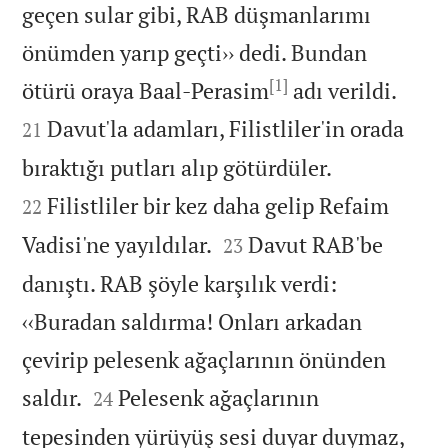
geçen sular gibi, RAB düşmanlarımı
önümden yarıp geçti›› dedi. Bundan
[1]


ötürü oraya Baal-Perasim
adı verildi.
Davut'la adamları, Filistliler'in orada
21


bıraktığı putları alıp götürdüler.
Filistliler bir kez daha gelip Refaim
22


Vadisi'ne yayıldılar.
Davut RAB'be
23
danıştı. RAB şöyle karşılık verdi:
‹‹Buradan saldırma! Onları arkadan
çevirip pelesenk ağaçlarının önünden


saldır.
Pelesenk ağaçlarının
24
tepesinden yürüyüş sesi duyar duymaz,