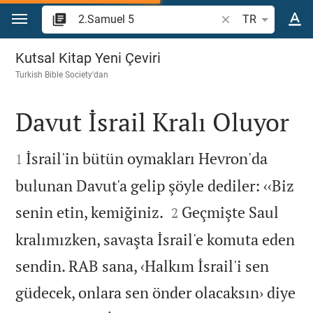
İçeriğe atla
İncil ayeti veya kel
TR
2.Samuel 5
Kutsal Kitap Yeni Çeviri
Turkish Bible Society
'dan
Davut İsrail Kralı Oluyor


İsrail'in bütün oymakları Hevron'da
1
bulunan Davut'a gelip şöyle dediler: ‹‹Biz


senin etin, kemiğiniz.
Geçmişte Saul
2
kralımızken, savaşta İsrail'e komuta eden
sendin. RAB sana, ‹Halkım İsrail'i sen
güdecek, onlara sen önder olacaksın› diye