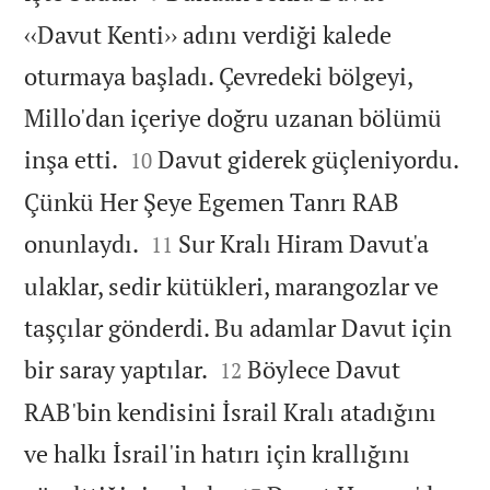
‹‹Davut Kenti›› adını verdiği kalede
oturmaya başladı. Çevredeki bölgeyi,
Millo'dan içeriye doğru uzanan bölümü


inşa etti.
Davut giderek güçleniyordu.
10
Çünkü Her Şeye Egemen Tanrı RAB


onunlaydı.
Sur Kralı Hiram Davut'a
11
ulaklar, sedir kütükleri, marangozlar ve
taşçılar gönderdi. Bu adamlar Davut için


bir saray yaptılar.
Böylece Davut
12
RAB'bin kendisini İsrail Kralı atadığını
ve halkı İsrail'in hatırı için krallığını