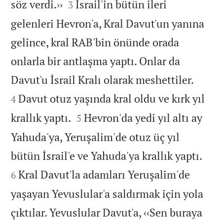


söz verdi.››
İsrail'in bütün ileri
3
gelenleri Hevron'a, Kral Davut'un yanına
gelince, kral RAB'bin önünde orada
onlarla bir antlaşma yaptı. Onlar da


Davut'u İsrail Kralı olarak meshettiler.
Davut otuz yaşında kral oldu ve kırk yıl
4


krallık yaptı.
Hevron'da yedi yıl altı ay
5
Yahuda'ya, Yeruşalim'de otuz üç yıl


bütün İsrail'e ve Yahuda'ya krallık yaptı.
Kral Davut'la adamları Yeruşalim'de
6
yaşayan Yevuslular'a saldırmak için yola
çıktılar. Yevuslular Davut'a, ‹‹Sen buraya