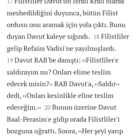


Filistliler Davut'un İsrail Kralı olarak
17
meshedildiğini duyunca, bütün Filist
ordusu onu aramak için yola çıktı. Bunu


duyan Davut kaleye sığındı.
Filistliler
18


gelip Refaim Vadisi'ne yayılmışlardı.
Davut RAB'be danıştı: ‹‹Filistliler'e
19
saldırayım mı? Onları elime teslim
edecek misin?›› RAB Davut'a, ‹‹Saldır››
dedi, ‹‹Onları kesinlikle eline teslim


edeceğim.››
Bunun üzerine Davut
20
Baal-Perasim'e gidip orada Filistliler'i
bozguna uğrattı. Sonra, ‹‹Her şeyi yarıp