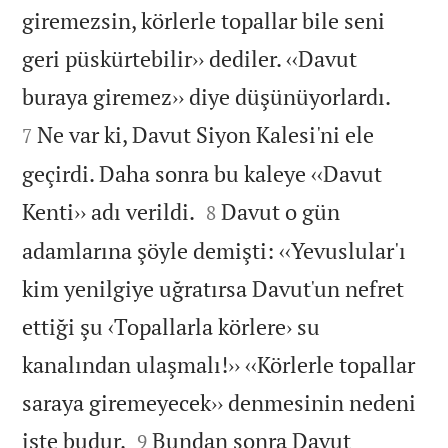
giremezsin, körlerle topallar bile seni
geri püskürtebilir›› dediler. ‹‹Davut


buraya giremez›› diye düşünüyorlardı.
Ne var ki, Davut Siyon Kalesi'ni ele
7
geçirdi. Daha sonra bu kaleye ‹‹Davut


Kenti›› adı verildi.
Davut o gün
8
adamlarına şöyle demişti: ‹‹Yevuslular'ı
kim yenilgiye uğratırsa Davut'un nefret
ettiği şu ‹Topallarla körlere› su
kanalından ulaşmalı!›› ‹‹Körlerle topallar
saraya giremeyecek›› denmesinin nedeni


işte budur.
Bundan sonra Davut
9