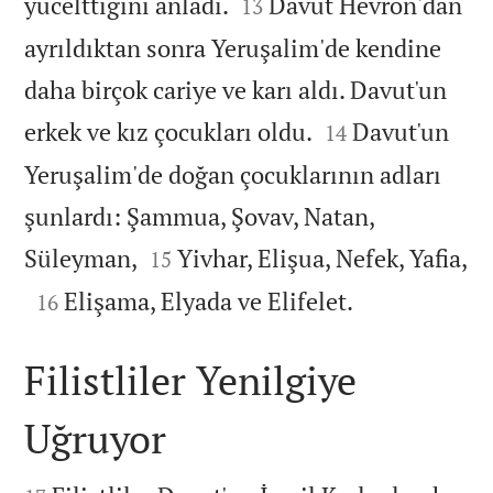


yücelttiğini anladı.
Davut Hevron'dan
13
ayrıldıktan sonra Yeruşalim'de kendine
daha birçok cariye ve karı aldı. Davut'un


erkek ve kız çocukları oldu.
Davut'un
14
Yeruşalim'de doğan çocuklarının adları
şunlardı: Şammua, Şovav, Natan,



Süleyman,
Yivhar, Elişua, Nefek, Yafia,
15


Elişama, Elyada ve Elifelet.
16
Filistliler Yenilgiye
Uğruyor