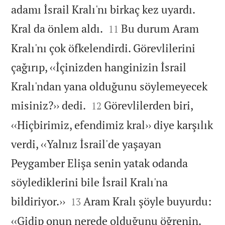
adamı İsrail Kralı'nı birkaç kez uyardı.


Kral da önlem aldı.
Bu durum Aram
11
Kralı'nı çok öfkelendirdi. Görevlilerini
çağırıp, ‹‹İçinizden hanginizin İsrail
Kralı'ndan yana olduğunu söylemeyecek


misiniz?›› dedi.
Görevlilerden biri,
12
‹‹Hiçbirimiz, efendimiz kral›› diye karşılık
verdi, ‹‹Yalnız İsrail'de yaşayan
Peygamber Elişa senin yatak odanda
söylediklerini bile İsrail Kralı'na


bildiriyor.››
Aram Kralı şöyle buyurdu:
13
‹‹Gidip onun nerede olduğunu öğrenin.