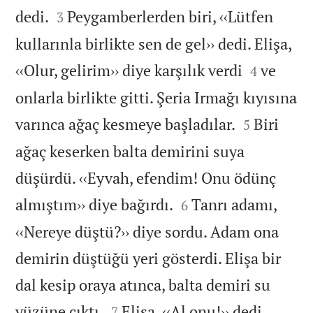


dedi.
Peygamberlerden biri, ‹‹Lütfen
3
kullarınla birlikte sen de gel›› dedi. Elişa,


‹‹Olur, gelirim›› diye karşılık verdi
ve
4
onlarla birlikte gitti. Şeria Irmağı kıyısına


varınca ağaç kesmeye başladılar.
Biri
5
ağaç keserken balta demirini suya
düşürdü. ‹‹Eyvah, efendim! Onu ödünç


almıştım›› diye bağırdı.
Tanrı adamı,
6
‹‹Nereye düştü?›› diye sordu. Adam ona
demirin düştüğü yeri gösterdi. Elişa bir
dal kesip oraya atınca, balta demiri su


yüzüne çıktı.
Elişa, ‹‹Al onu!›› dedi.
7