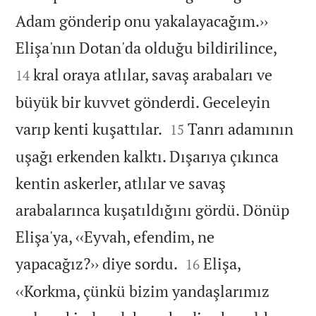
Adam gönderip onu yakalayacağım.››


Elişa'nın Dotan'da olduğu bildirilince,
kral oraya atlılar, savaş arabaları ve
14
büyük bir kuvvet gönderdi. Geceleyin


varıp kenti kuşattılar.
Tanrı adamının
15
uşağı erkenden kalktı. Dışarıya çıkınca
kentin askerler, atlılar ve savaş
arabalarınca kuşatıldığını gördü. Dönüp
Elişa'ya, ‹‹Eyvah, efendim, ne


yapacağız?›› diye sordu.
Elişa,
16
‹‹Korkma, çünkü bizim yandaşlarımız