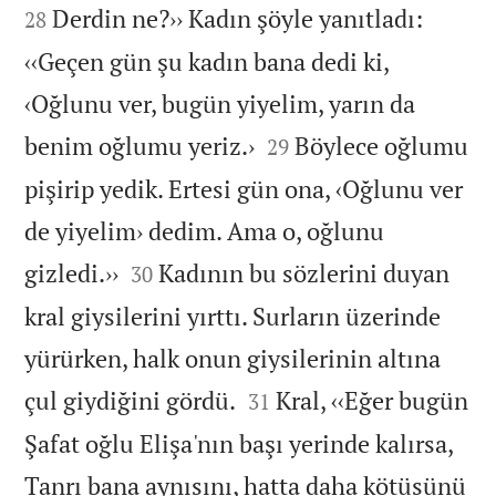
Derdin ne?›› Kadın şöyle yanıtladı:
28
‹‹Geçen gün şu kadın bana dedi ki,
‹Oğlunu ver, bugün yiyelim, yarın da


benim oğlumu yeriz.›
Böylece oğlumu
29
pişirip yedik. Ertesi gün ona, ‹Oğlunu ver
de yiyelim› dedim. Ama o, oğlunu


gizledi.››
Kadının bu sözlerini duyan
30
kral giysilerini yırttı. Surların üzerinde
yürürken, halk onun giysilerinin altına


çul giydiğini gördü.
Kral, ‹‹Eğer bugün
31
Şafat oğlu Elişa'nın başı yerinde kalırsa,
Tanrı bana aynısını, hatta daha kötüsünü