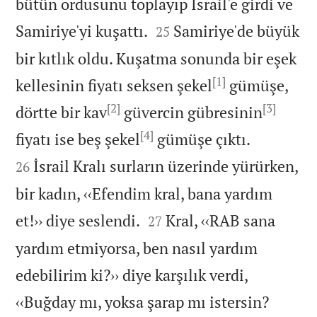
bütün ordusunu toplayıp İsrail'e girdi ve


Samiriye'yi kuşattı.
Samiriye'de büyük
25
bir kıtlık oldu. Kuşatma sonunda bir eşek
[1]
kellesinin fiyatı seksen şekel
gümüşe,
[2]
[3]
dörtte bir kav
güvercin gübresinin
[4]


fiyatı ise beş şekel
gümüşe çıktı.
İsrail Kralı surların üzerinde yürürken,
26
bir kadın, ‹‹Efendim kral, bana yardım


et!›› diye seslendi.
Kral, ‹‹RAB sana
27
yardım etmiyorsa, ben nasıl yardım
edebilirim ki?›› diye karşılık verdi,


‹‹Buğday mı, yoksa şarap mı istersin?