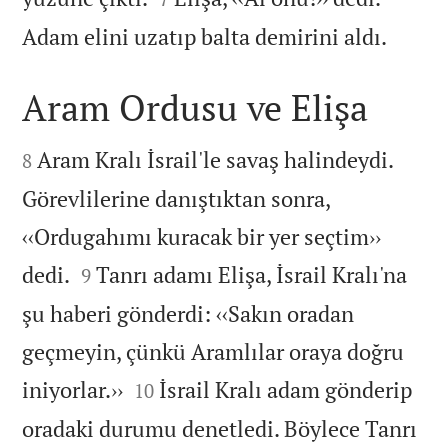

Adam elini uzatıp balta demirini aldı.
Aram Ordusu ve Elişa


Aram Kralı İsrail'le savaş halindeydi.
8
Görevlilerine danıştıktan sonra,
‹‹Ordugahımı kuracak bir yer seçtim››


dedi.
Tanrı adamı Elişa, İsrail Kralı'na
9
şu haberi gönderdi: ‹‹Sakın oradan
geçmeyin, çünkü Aramlılar oraya doğru


iniyorlar.››
İsrail Kralı adam gönderip
10
oradaki durumu denetledi. Böylece Tanrı