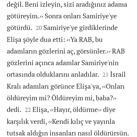
değil. Beni izleyin, sizi aradığınız adama
götüreyim.›› Sonra onları Samiriye'ye


götürdü.
Samiriye'ye girdiklerinde
20
Elişa şöyle dua etti: ‹‹Ya RAB, bu
adamların gözlerini aç, görsünler.›› RAB
gözlerini açınca adamlar Samiriye'nin


ortasında olduklarını anladılar.
İsrail
21
Kralı adamları görünce Elişa'ya, ‹‹Onları
öldüreyim mi? Öldüreyim mi, baba?››


dedi.
Elişa, ‹‹Hayır, öldürme›› diye
22
karşılık verdi, ‹‹Kendi kılıç ve yayınla
tutsak aldığın insanları nasıl öldürürsün.