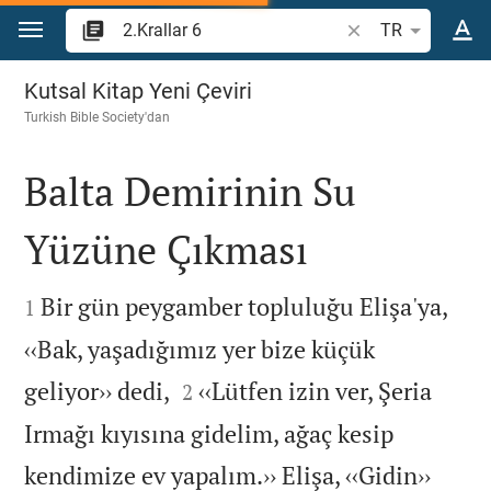
İçeriğe atla
İncil ayeti veya kel
TR
2.Krallar 6
Kutsal Kitap Yeni Çeviri
Turkish Bible Society
'dan
Balta Demirinin Su
Yüzüne Çıkması


Bir gün peygamber topluluğu Elişa'ya,
1
‹‹Bak, yaşadığımız yer bize küçük


geliyor›› dedi,
‹‹Lütfen izin ver, Şeria
2
Irmağı kıyısına gidelim, ağaç kesip
kendimize ev yapalım.›› Elişa, ‹‹Gidin››