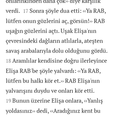
onlarınkinden daha çok›› diye karşılık


verdi.
Sonra şöyle dua etti: ‹‹Ya RAB,
17
lütfen onun gözlerini aç, görsün!›› RAB
uşağın gözlerini açtı. Uşak Elişa'nın
çevresindeki dağların atlılarla, ateşten


savaş arabalarıyla dolu olduğunu gördü.
Aramlılar kendisine doğru ilerleyince
18
Elişa RAB'be şöyle yalvardı: ‹‹Ya RAB,
lütfen bu halkı kör et.›› RAB Elişa'nın


yalvarışını duydu ve onları kör etti.
Bunun üzerine Elişa onlara, ‹‹Yanlış
19
yoldasınız›› dedi, ‹‹Aradığınız kent bu