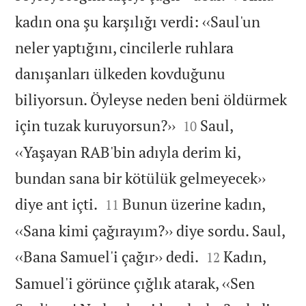
kadın ona şu karşılığı verdi: ‹‹Saul'un
neler yaptığını, cincilerle ruhlara
danışanları ülkeden kovduğunu
biliyorsun. Öyleyse neden beni öldürmek


için tuzak kuruyorsun?››
Saul,
10
‹‹Yaşayan RAB'bin adıyla derim ki,
bundan sana bir kötülük gelmeyecek››


diye ant içti.
Bunun üzerine kadın,
11
‹‹Sana kimi çağırayım?›› diye sordu. Saul,


‹‹Bana Samuel'i çağır›› dedi.
Kadın,
12
Samuel'i görünce çığlık atarak, ‹‹Sen