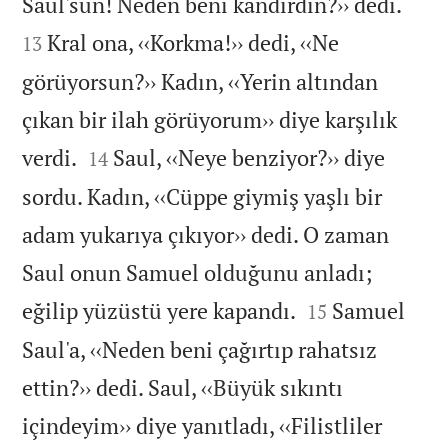


Saul'sun! Neden beni kandırdın?›› dedi.
Kral ona, ‹‹Korkma!›› dedi, ‹‹Ne
13
görüyorsun?›› Kadın, ‹‹Yerin altından
çıkan bir ilah görüyorum›› diye karşılık


verdi.
Saul, ‹‹Neye benziyor?›› diye
14
sordu. Kadın, ‹‹Cüppe giymiş yaşlı bir
adam yukarıya çıkıyor›› dedi. O zaman
Saul onun Samuel olduğunu anladı;


eğilip yüzüstü yere kapandı.
Samuel
15
Saul'a, ‹‹Neden beni çağırtıp rahatsız
ettin?›› dedi. Saul, ‹‹Büyük sıkıntı
içindeyim›› diye yanıtladı, ‹‹Filistliler