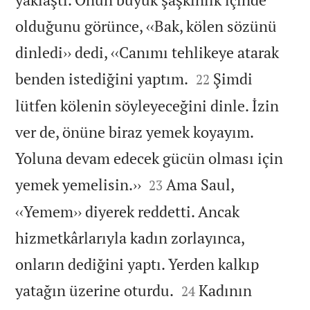
olduğunu görünce, ‹‹Bak, kölen sözünü
dinledi›› dedi, ‹‹Canımı tehlikeye atarak


benden istediğini yaptım.
Şimdi
22
lütfen kölenin söyleyeceğini dinle. İzin
ver de, önüne biraz yemek koyayım.
Yoluna devam edecek gücün olması için


yemek yemelisin.››
Ama Saul,
23
‹‹Yemem›› diyerek reddetti. Ancak
hizmetkârlarıyla kadın zorlayınca,
onların dediğini yaptı. Yerden kalkıp


yatağın üzerine oturdu.
Kadının
24