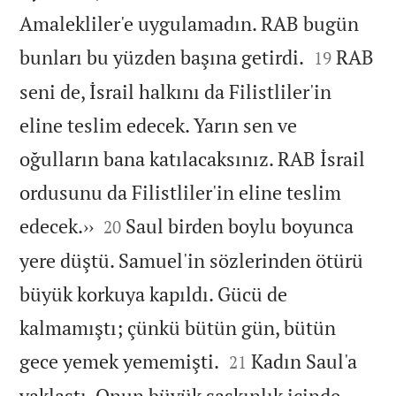
Amalekliler'e uygulamadın. RAB bugün


bunları bu yüzden başına getirdi.
RAB
19
seni de, İsrail halkını da Filistliler'in
eline teslim edecek. Yarın sen ve
oğulların bana katılacaksınız. RAB İsrail
ordusunu da Filistliler'in eline teslim


edecek.››
Saul birden boylu boyunca
20
yere düştü. Samuel'in sözlerinden ötürü
büyük korkuya kapıldı. Gücü de
kalmamıştı; çünkü bütün gün, bütün


gece yemek yememişti.
Kadın Saul'a
21
yaklaştı. Onun büyük şaşkınlık içinde