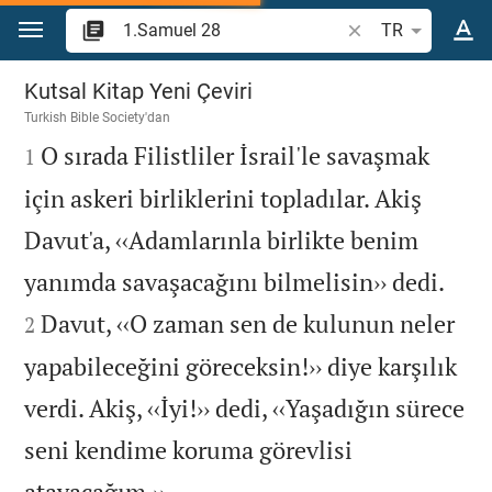
İçeriğe atla
İncil ayeti veya kel
TR
1.Samuel 28
Kutsal Kitap Yeni Çeviri
Turkish Bible Society
'dan

O sırada Filistliler İsrail'le savaşmak
1
için askeri birliklerini topladılar. Akiş
Davut'a, ‹‹Adamlarınla birlikte benim


yanımda savaşacağını bilmelisin›› dedi.
Davut, ‹‹O zaman sen de kulunun neler
2
yapabileceğini göreceksin!›› diye karşılık
verdi. Akiş, ‹‹İyi!›› dedi, ‹‹Yaşadığın sürece
seni kendime koruma görevlisi

atayacağım.››