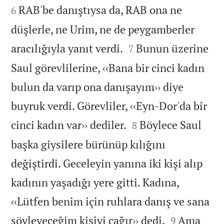
RAB'be danıştıysa da, RAB ona ne
6
düşlerle, ne Urim, ne de peygamberler


aracılığıyla yanıt verdi.
Bunun üzerine
7
Saul görevlilerine, ‹‹Bana bir cinci kadın
bulun da varıp ona danışayım›› diye
buyruk verdi. Görevliler, ‹‹Eyn-Dor'da bir


cinci kadın var›› dediler.
Böylece Saul
8
başka giysilere bürünüp kılığını
değiştirdi. Geceleyin yanına iki kişi alıp
kadının yaşadığı yere gitti. Kadına,
‹‹Lütfen benim için ruhlara danış ve sana


söyleyeceğim kişiyi çağır›› dedi.
Ama
9