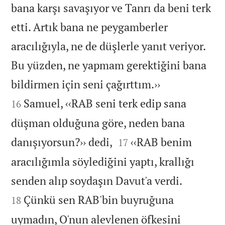
bana karşı savaşıyor ve Tanrı da beni terk
etti. Artık bana ne peygamberler
aracılığıyla, ne de düşlerle yanıt veriyor.
Bu yüzden, ne yapmam gerektiğini bana


bildirmen için seni çağırttım.››
Samuel, ‹‹RAB seni terk edip sana
16
düşman olduğuna göre, neden bana


danışıyorsun?›› dedi,
‹‹RAB benim
17
aracılığımla söylediğini yaptı, krallığı


senden alıp soydaşın Davut'a verdi.
Çünkü sen RAB'bin buyruğuna
18
uymadın, O'nun alevlenen öfkesini