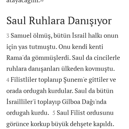
Saul Ruhlara Danışıyor


Samuel ölmüş, bütün İsrail halkı onun
3
için yas tutmuştu. Onu kendi kenti
Rama'da gömmüşlerdi. Saul da cincilerle


ruhlara danışanları ülkeden kovmuştu.
Filistliler toplanıp Şunem'e gittiler ve
4
orada ordugah kurdular. Saul da bütün
İsrailliler'i toplayıp Gilboa Dağı'nda


ordugah kurdu.
Saul Filist ordusunu
5


görünce korkup büyük dehşete kapıldı.