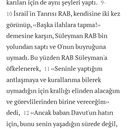


karıları için de aynı şeyleri yaptı.
9
-
İsrail'in Tanrısı RAB, kendisine iki kez
10
görünüp, ‹‹Başka ilahlara tapma!››
demesine karşın, Süleyman RAB'bin
yolundan saptı ve O'nun buyruğuna
uymadı. Bu yüzden RAB Süleyman'a


öfkelenerek,
‹‹Seninle yaptığım
11
antlaşmaya ve kurallarıma bilerek
uymadığın için krallığı elinden alacağım
ve görevlilerinden birine vereceğim››


dedi,
‹‹Ancak baban Davut'un hatırı
12
için, bunu senin yaşadığın sürede değil,