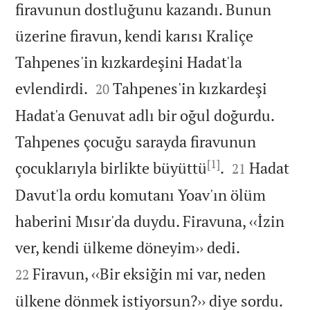
firavunun dostluğunu kazandı. Bunun
üzerine firavun, kendi karısı Kraliçe
Tahpenes'in kızkardeşini Hadat'la


evlendirdi.
Tahpenes'in kızkardeşi
20
Hadat'a Genuvat adlı bir oğul doğurdu.
Tahpenes çocuğu sarayda firavunun
[1]


çocuklarıyla birlikte büyüttü
.
Hadat
21
Davut'la ordu komutanı Yoav'ın ölüm
haberini Mısır'da duydu. Firavuna, ‹‹İzin


ver, kendi ülkeme döneyim›› dedi.
Firavun, ‹‹Bir eksiğin mi var, neden
22
ülkene dönmek istiyorsun?›› diye sordu.