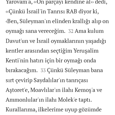
Yarovam'a, ‹‹On parçayı kendine al›› dedi,
‹‹Çünkü İsrail'in Tanrısı RAB diyor ki,
‹Ben, Süleyman'ın elinden krallığı alıp on


oymağı sana vereceğim.
Ama kulum
32
Davut'un ve İsrail oymaklarının yaşadığı
kentler arasından seçtiğim Yeruşalim
Kenti'nin hatırı için bir oymağı onda


bırakacağım.
Çünkü Süleyman bana
33
sırt çevirip Saydalılar'ın tanrıçası
Aştoret'e, Moavlılar'ın ilahı Kemoş'a ve
Ammonlular'ın ilahı Molek'e taptı.
Kurallarıma, ilkelerime uyup gözümde