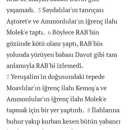


yaşamadı.
Saydalılar'ın tanrıçası
5
Aştoret'e ve Ammonlular'ın iğrenç ilahı


Molek'e taptı.
Böylece RAB'bin
6
gözünde kötü olanı yaptı, RAB'bin
yolunda yürüyen babası Davut gibi tam


anlamıyla RAB'bi izlemedi.
Yeruşalim'in doğusundaki tepede
7
Moavlılar'ın iğrenç ilahı Kemoş'a ve
Ammonlular'ın iğrenç ilahı Molek'e


tapmak için bir yer yaptırdı.
İlahlarına
8
buhur yakıp kurban kesen bütün yabancı