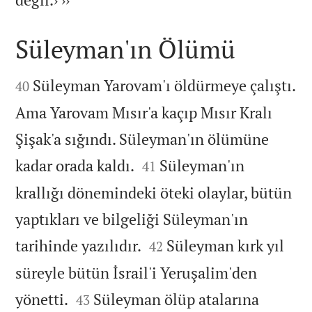
Süleyman'ın Ölümü


Süleyman Yarovam'ı öldürmeye çalıştı.
40
Ama Yarovam Mısır'a kaçıp Mısır Kralı
Şişak'a sığındı. Süleyman'ın ölümüne


kadar orada kaldı.
Süleyman'ın
41
krallığı dönemindeki öteki olaylar, bütün
yaptıkları ve bilgeliği Süleyman'ın


tarihinde yazılıdır.
Süleyman kırk yıl
42
süreyle bütün İsrail'i Yeruşalim'den


yönetti.
Süleyman ölüp atalarına
43