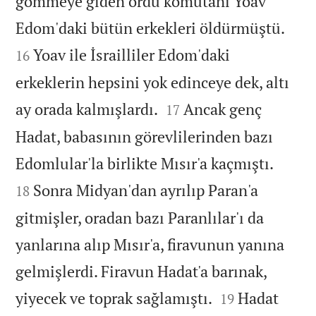
gömmeye giden ordu komutanı Yoav


Edom'daki bütün erkekleri öldürmüştü.
Yoav ile İsrailliler Edom'daki
16
erkeklerin hepsini yok edinceye dek, altı


ay orada kalmışlardı.
Ancak genç
17
Hadat, babasının görevlilerinden bazı


Edomlular'la birlikte Mısır'a kaçmıştı.
Sonra Midyan'dan ayrılıp Paran'a
18
gitmişler, oradan bazı Paranlılar'ı da
yanlarına alıp Mısır'a, firavunun yanına
gelmişlerdi. Firavun Hadat'a barınak,


yiyecek ve toprak sağlamıştı.
Hadat
19