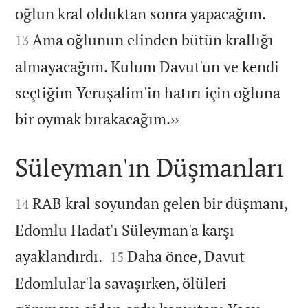


oğlun kral olduktan sonra yapacağım.
Ama oğlunun elinden bütün krallığı
13
almayacağım. Kulum Davut'un ve kendi
seçtiğim Yeruşalim'in hatırı için oğluna

bir oymak bırakacağım.››
Süleyman'ın Düşmanları


RAB kral soyundan gelen bir düşmanı,
14
Edomlu Hadat'ı Süleyman'a karşı


ayaklandırdı.
Daha önce, Davut
15
Edomlular'la savaşırken, ölüleri