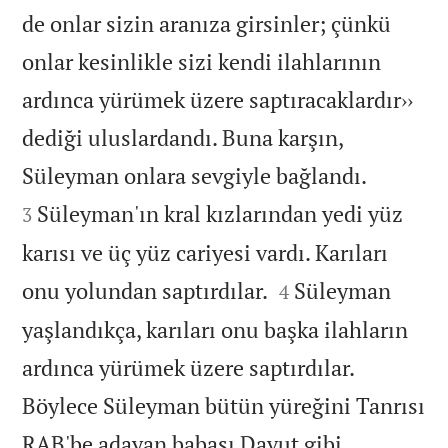
de onlar sizin aranıza girsinler; çünkü
onlar kesinlikle sizi kendi ilahlarının
ardınca yürümek üzere saptıracaklardır››
dediği uluslardandı. Buna karşın,


Süleyman onlara sevgiyle bağlandı.
Süleyman'ın kral kızlarından yedi yüz
3
karısı ve üç yüz cariyesi vardı. Karıları


onu yolundan saptırdılar.
Süleyman
4
yaşlandıkça, karıları onu başka ilahların
ardınca yürümek üzere saptırdılar.
Böylece Süleyman bütün yüreğini Tanrısı
RAB'be adayan babası Davut gibi