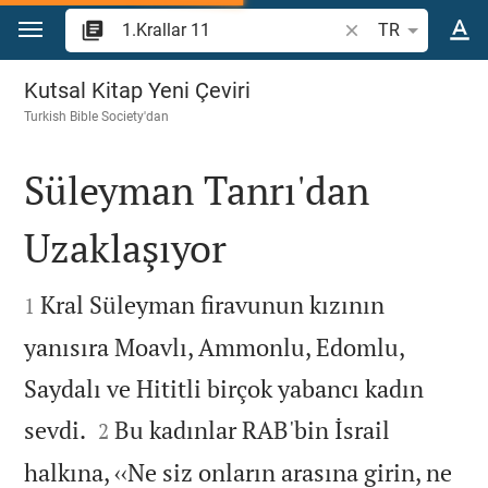
İçeriğe atla
İncil ayeti veya kel
TR
1.Krallar 11
Kutsal Kitap Yeni Çeviri
Turkish Bible Society
'dan
Süleyman Tanrı'dan
Uzaklaşıyor


Kral Süleyman firavunun kızının
1
yanısıra Moavlı, Ammonlu, Edomlu,
Saydalı ve Hititli birçok yabancı kadın


sevdi.
Bu kadınlar RAB'bin İsrail
2
halkına, ‹‹Ne siz onların arasına girin, ne