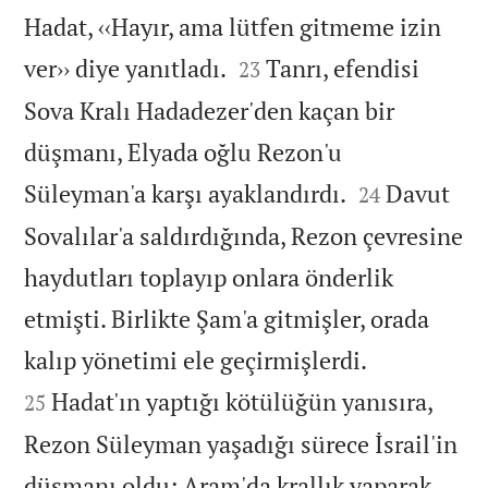
Hadat, ‹‹Hayır, ama lütfen gitmeme izin


ver›› diye yanıtladı.
Tanrı, efendisi
23
Sova Kralı Hadadezer'den kaçan bir
düşmanı, Elyada oğlu Rezon'u


Süleyman'a karşı ayaklandırdı.
Davut
24
Sovalılar'a saldırdığında, Rezon çevresine
haydutları toplayıp onlara önderlik
etmişti. Birlikte Şam'a gitmişler, orada


kalıp yönetimi ele geçirmişlerdi.
Hadat'ın yaptığı kötülüğün yanısıra,
25
Rezon Süleyman yaşadığı sürece İsrail'in
düşmanı oldu; Aram'da krallık yaparak