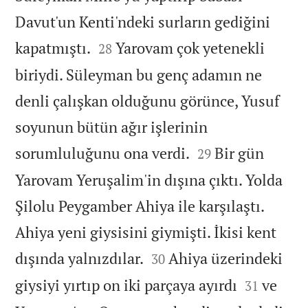
Davut'un Kenti'ndeki surların gediğini


kapatmıştı.
Yarovam çok yetenekli
28
biriydi. Süleyman bu genç adamın ne
denli çalışkan olduğunu görünce, Yusuf
soyunun bütün ağır işlerinin


sorumluluğunu ona verdi.
Bir gün
29
Yarovam Yeruşalim'in dışına çıktı. Yolda
Şilolu Peygamber Ahiya ile karşılaştı.
Ahiya yeni giysisini giymişti. İkisi kent


dışında yalnızdılar.
Ahiya üzerindeki
30


giysiyi yırtıp on iki parçaya ayırdı
ve
31