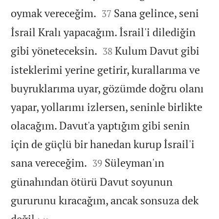


oymak vereceğim.
Sana gelince, seni
37
İsrail Kralı yapacağım. İsrail'i dilediğin


gibi yöneteceksin.
Kulum Davut gibi
38
isteklerimi yerine getirir, kurallarıma ve
buyruklarıma uyar, gözümde doğru olanı
yapar, yollarımı izlersen, seninle birlikte
olacağım. Davut'a yaptığım gibi senin
için de güçlü bir hanedan kurup İsrail'i


sana vereceğim.
Süleyman'ın
39
günahından ötürü Davut soyunun
gururunu kıracağım, ancak sonsuza dek

değil.› ››