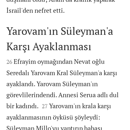

İsrail'den nefret etti.
Yarovam'ın Süleyman'a
Karşı Ayaklanması


Efrayim oymağından Nevat oğlu
26
Seredalı Yarovam Kral Süleyman'a karşı
ayaklandı. Yarovam Süleyman'ın
görevlilerindendi. Annesi Serua adlı dul


bir kadındı.
Yarovam'ın krala karşı
27
ayaklanmasının öyküsü şöyleydi:
Süleyman Millo'yu yaptırıp babası