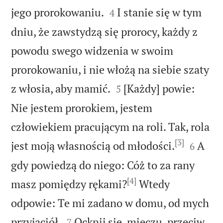


jego prorokowaniu.
I stanie się w tym
4
dniu, że zawstydzą się prorocy, każdy z
powodu swego widzenia w swoim
prorokowaniu, i nie włożą na siebie szaty


z włosia, aby mamić.
[Każdy] powie:
5
Nie jestem prorokiem, jestem
człowiekiem pracującym na roli. Tak, rola
[3]


jest moją własnością od młodości.
A
6
gdy powiedzą do niego: Cóż to za rany
[4]
masz pomiędzy rękami?
Wtedy
odpowie: Te mi zadano w domu, od mych


przyjaciół.
Ocknij się, mieczu, przeciw
7