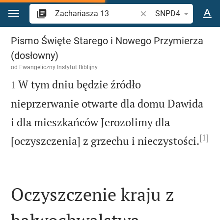
Przejdź do treści
Szukaj wersetu lub słow
SNPD4
Zachariasza 13
Pismo Święte Starego i Nowego Przymierza
(dosłowny)
od
Ewangeliczny Instytut Biblijny

W tym dniu będzie źródło
1
nieprzerwanie otwarte dla domu Dawida
i dla mieszkańców Jerozolimy dla
[1]

[oczyszczenia] z grzechu i nieczystości.
Oczyszczenie kraju z