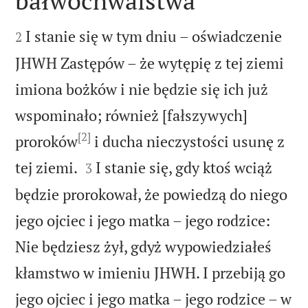
bałwochwalstwa


I stanie się w tym dniu – oświadczenie
2
JHWH Zastępów – że wytępię z tej ziemi
imiona bożków i nie będzie się ich już
wspominało; również [fałszywych]
[2]
proroków
i ducha nieczystości usunę z


tej ziemi.
I stanie się, gdy ktoś wciąż
3
będzie prorokował, że powiedzą do niego
jego ojciec i jego matka – jego rodzice:
Nie będziesz żył, gdyż wypowiedziałeś
kłamstwo w imieniu JHWH. I przebiją go
jego ojciec i jego matka – jego rodzice – w