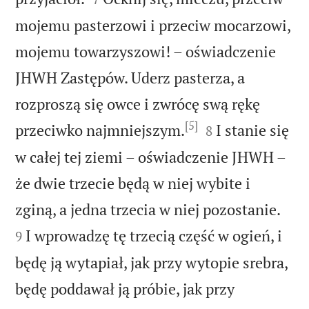
mojemu pasterzowi i przeciw mocarzowi,
mojemu towarzyszowi! – oświadczenie
JHWH Zastępów. Uderz pasterza, a
rozproszą się owce i zwrócę swą rękę
[5]


przeciwko najmniejszym.
I stanie się
8
w całej tej ziemi – oświadczenie JHWH –
że dwie trzecie będą w niej wybite i


zginą, a jedna trzecia w niej pozostanie.
I wprowadzę tę trzecią część w ogień, i
9
będę ją wytapiał, jak przy wytopie srebra,
będę poddawał ją próbie, jak przy