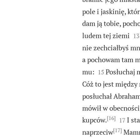
pole i jaskinię, kt
dam ją tobie, poch


ludem tej ziemi
13
nie zechciałbyś mn
a pochowam tam m


mu:
Posłuchaj m
15
Cóż to jest między
posłuchał Abraham
mówił w obecności 
[16]


kupców.
I st
17
[17]
naprzeciw
Mamre,