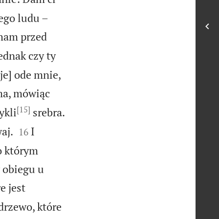
mego ludu –
aham przed
ednak czy ty
[je] ode mnie,
ma, mówiąc
[15]
ykli
srebra.


aj.
I
16
o którym
w obiegu u
e jest
 drzewo, które