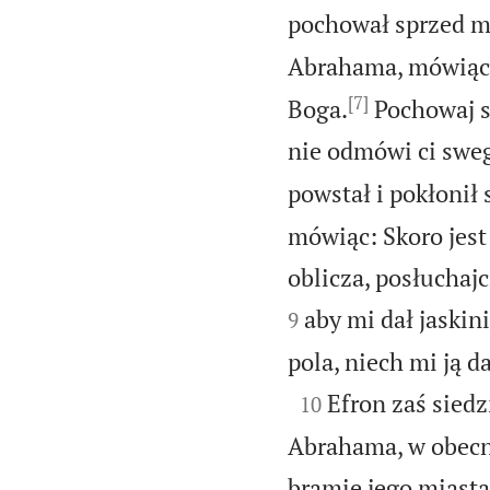
pochował sprzed m
Abrahama, mówiąc
[7]
Boga.
Pochowaj s
nie odmówi ci sweg
powstał i pokłonił 
mówiąc: Skoro jest
oblicza, posłuchaj
aby mi dał jaskin
9
pola, niech mi ją d

Efron zaś siedz
10
Abrahama, w obecn
bramie jego miasta