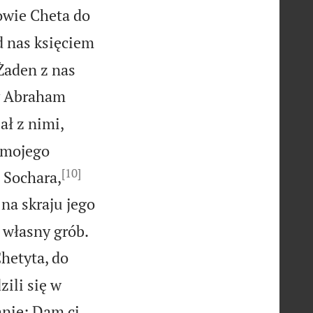
owie Cheta do
d nas księciem
Żaden z nas
 Abraham
ał z nimi,
 mojego
[10]


 Sochara,
 na skraju jego

] własny grób.
hetyta, do
ili się w
mnie: Dam ci