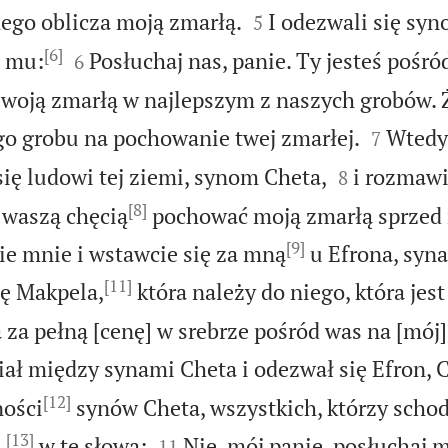


ego oblicza moją zmarłą.
I odezwali się syn
5
[6]


 mu:
Posłuchaj nas, panie. Ty jesteś pośró
6
woją zmarłą w najlepszym z naszych grobów. 


o grobu na pochowanie twej zmarłej.
Wtedy
7


się ludowi tej ziemi, synom Cheta,
i rozmawi
8
[8]
 waszą chęcią
pochować moją zmarłą sprzed
[9]
cie mnie i wstawcie się za mną
u Efrona, syna
[11]
ię Makpela,
która należy do niego, która jest
a za pełną [cenę] w srebrze pośród was na [mój
iał między synami Cheta i odezwał się Efron, C
[12]
ości
synów Cheta, wszystkich, którzy schodz
[13]


,
w te słowa:
Nie, mój panie, posłuchaj 
11