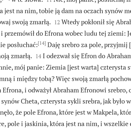
óra jest na nim, tobie ją dam na oczach synów 


owaj swoją zmarłą.
Wtedy pokłonił się Abr
12
i przemówił do Efrona wobec ludu tej ziemi: J
[14]
ie posłuchać:
Daję srebro za pole, przyjmij 


oją zmarłą.
I odezwał się Efron do Abraha
14
nie, mój panie: Ziemia [jest warta] czterysta s
 mną i między tobą? Więc swoją zmarłą pochow
 Efrona, i odważył Abraham Efronowi srebro, 
synów Cheta, czterysta sykli srebra, jak było 
anęło, że pole Efrona, które jest w Makpela, któr
 pole i jaskinia, która jest na nim, i wszelkie