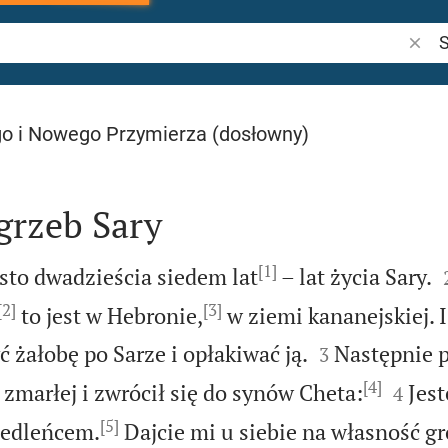
Szuka
o i Nowego Przymierza (dosłowny)
grzeb Sary
[1]
 sto dwadzieścia siedem lat
– lat życia Sary.
[2]
[3]
to jest w Hebronie,
w ziemi kananejskiej. I


 żałobę po Sarze i opłakiwać ją.
Następnie 
3
[4]


zmarłej i zwrócił się do synów Cheta:
Jes
4
[5]
iedleńcem.
Dajcie mi u siebie na własność g