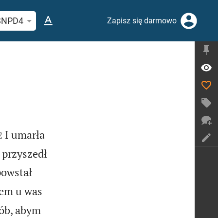
j wersetu lub słowa biblijnego
SNPD4
Zapisz się darmowo


I umarła
2
 przyszedł
powstał
tem u was
rób, abym