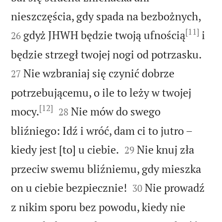


nieszczęścia, gdy spada na bezbożnych,
[11]
gdyż JHWH będzie twoją ufnością
i
26


będzie strzegł twojej nogi od potrzasku.
Nie wzbraniaj się czynić dobrze
27
potrzebującemu, o ile to leży w twojej
[12]


mocy.
Nie mów do swego
28
bliźniego: Idź i wróć, dam ci to jutro –


kiedy jest [to] u ciebie.
Nie knuj zła
29
przeciw swemu bliźniemu, gdy mieszka


on u ciebie bezpiecznie!
Nie prowadź
30
z nikim sporu bez powodu, kiedy nie