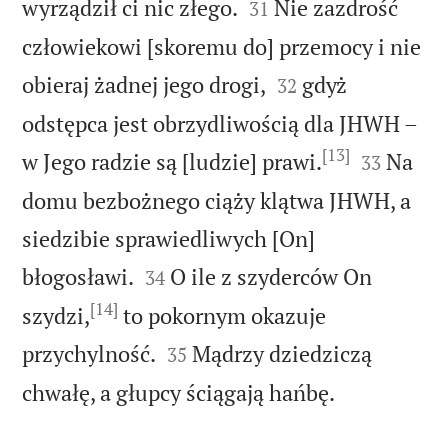


wyrządził ci nic złego.
Nie zazdrość
31
człowiekowi [skoremu do] przemocy i nie


obieraj żadnej jego drogi,
gdyż
32
odstępca jest obrzydliwością dla JHWH –
[13]


w Jego radzie są [ludzie] prawi.
Na
33
domu bezbożnego ciąży klątwa JHWH, a
siedzibie sprawiedliwych [On]


błogosławi.
O ile z szyderców On
34
[14]
szydzi,
to pokornym okazuje


przychylność.
Mądrzy dziedziczą
35

chwałę, a głupcy ściągają hańbę.