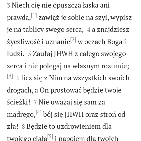
Niech cię nie opuszcza łaska ani
3
[1]
prawda,
zawiąż je sobie na szyi, wypisz


je na tablicy swego serca,
a znajdziesz
4
[2]
życzliwość i uznanie
w oczach Boga i


ludzi.
Zaufaj JHWH z całego swojego
5
serca i nie polegaj na własnym rozumie;
[3]


licz się z Nim na wszystkich swoich
6
drogach, a On prostować będzie twoje


ścieżki!
Nie uważaj się sam za
7
[4]
mądrego,
bój się JHWH oraz stroń od


zła!
Będzie to uzdrowieniem dla
8
[5]
twojego ciała
i napojem dla twoich