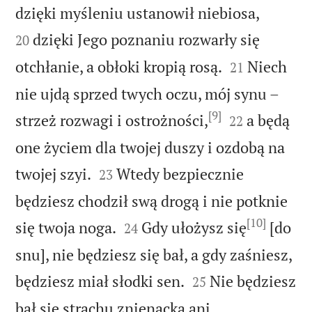


dzięki myśleniu ustanowił niebiosa,
dzięki Jego poznaniu rozwarły się
20


otchłanie, a obłoki kropią rosą.
Niech
21
nie ujdą sprzed twych oczu, mój synu –
[9]


strzeż rozwagi i ostrożności,
a będą
22
one życiem dla twojej duszy i ozdobą na


twojej szyi.
Wtedy bezpiecznie
23
będziesz chodził swą drogą i nie potknie
[10]


się twoja noga.
Gdy ułożysz się
[do
24
snu], nie będziesz się bał, a gdy zaśniesz,


będziesz miał słodki sen.
Nie będziesz
25
bał się strachu znienacka ani