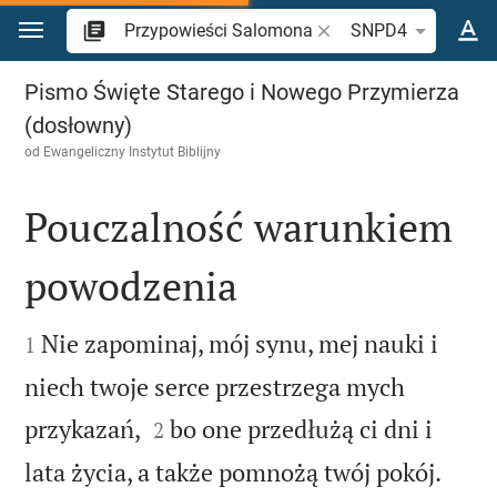
Przejdź do treści
Szukaj wersetu lub słow
SNPD4
Przypowieści Salomona 3
Pismo Święte Starego i Nowego Przymierza
(dosłowny)
od
Ewangeliczny Instytut Biblijny
Pouczalność warunkiem
powodzenia


Nie zapominaj, mój synu, mej nauki i
1
niech twoje serce przestrzega mych


przykazań,
bo one przedłużą ci dni i
2


lata życia, a także pomnożą twój pokój.