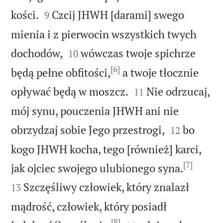


kości.
Czcij JHWH [darami] swego
9
mienia i z pierwocin wszystkich twych


dochodów,
wówczas twoje spichrze
10
[6]
będą pełne obfitości,
a twoje tłocznie


opływać będą w moszcz.
Nie odrzucaj,
11
mój synu, pouczenia JHWH ani nie


obrzydzaj sobie Jego przestrogi,
bo
12
kogo JHWH kocha, tego [również] karci,
[7]


jak ojciec swojego ulubionego syna.
Szczęśliwy człowiek, który znalazł
13
mądrość, człowiek, który posiadł
[8]