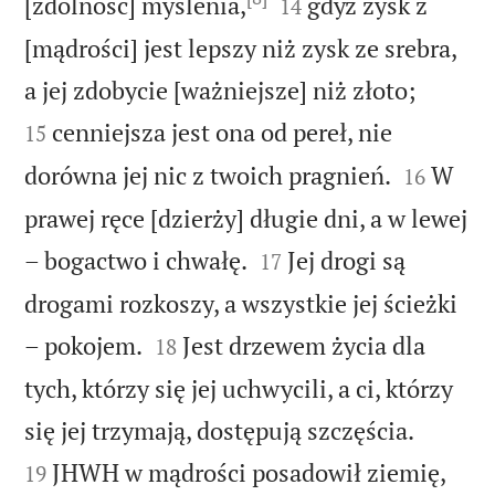


[zdolność] myślenia,
gdyż zysk z
14
[mądrości] jest lepszy niż zysk ze srebra,


a jej zdobycie [ważniejsze] niż złoto;
cenniejsza jest ona od pereł, nie
15


dorówna jej nic z twoich pragnień.
W
16
prawej ręce [dzierży] długie dni, a w lewej


– bogactwo i chwałę.
Jej drogi są
17
drogami rozkoszy, a wszystkie jej ścieżki


– pokojem.
Jest drzewem życia dla
18
tych, którzy się jej uchwycili, a ci, którzy


się jej trzymają, dostępują szczęścia.
JHWH w mądrości posadowił ziemię,
19