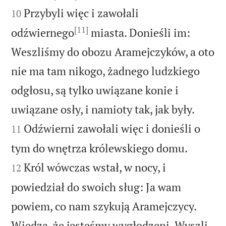
Przybyli więc i zawołali
10
[11]
odźwiernego
miasta. Donieśli im:
Weszliśmy do obozu Aramejczyków, a oto
nie ma tam nikogo, żadnego ludzkiego
odgłosu, są tylko uwiązane konie i


uwiązane osły, i namioty tak, jak były.
Odźwierni zawołali więc i donieśli o
11


tym do wnętrza królewskiego domu.
Król wówczas wstał, w nocy, i
12
powiedział do swoich sług: Ja wam
powiem, co nam szykują Aramejczycy.
Wiedzą, że jesteśmy wygłodzeni. Wyszli