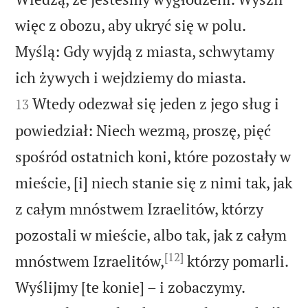
więc z obozu, aby ukryć się w polu.
Myślą: Gdy wyjdą z miasta, schwytamy


ich żywych i wejdziemy do miasta.
Wtedy odezwał się jeden z jego sług i
13
powiedział: Niech wezmą, proszę, pięć
spośród ostatnich koni, które pozostały w
mieście, [i] niech stanie się z nimi tak, jak
z całym mnóstwem Izraelitów, którzy
pozostali w mieście, albo tak, jak z całym
[12]
mnóstwem Izraelitów,
którzy pomarli.


Wyślijmy [te konie] – i zobaczymy.