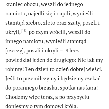
kraniec obozu, weszli do jednego
namiotu, najedli się i napili, wynieśli
stamtąd srebro, złoto oraz szaty, poszli i
[10]
ukryli,
po czym wrócili, weszli do
innego namiotu, wynieśli stamtąd


[rzeczy], poszli i ukryli –
lecz
9
powiedział jeden do drugiego: Nie tak my
robimy! Ten dzień to dzień dobrej wieści.
Jeśli to przemilczymy i będziemy czekać
do porannego brzasku, spotka nas kara!
Chodźmy więc teraz, a po przybyciu


donieśmy o tym domowi króla.