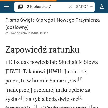
Przejdź do treści
Szukaj wersetu lub słow
SNPD4
2 Królewska 7
Pismo Święte Starego i Nowego Przymierza
(dosłowny)
od
Ewangeliczny Instytut Biblijny
Zapowiedź ratunku


Elizeusz powiedział: Słuchajcie Słowa
1
JHWH: Tak mówi JHWH: Jutro o tej
[1]
porze, tu w bramie Samarii, sea
[najlepszej] pszennej mąki będzie za
[2]
[3]
sykla
i za sykla będą dwie see
[4]
[5]


jęczmienia.
Wtedy przyboczny,
na