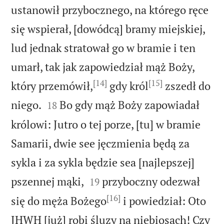
ustanowił przybocznego, na którego ręce
się wspierał, [dowódcą] bramy miejskiej,
lud jednak stratował go w bramie i ten
umarł, tak jak zapowiedział mąż Boży,
[14]
[15]
który przemówił,
gdy król
zszedł do


niego.
Bo gdy mąż Boży zapowiadał
18
królowi: Jutro o tej porze, [tu] w bramie
Samarii, dwie see jęczmienia będą za
sykla i za sykla będzie sea [najlepszej]


pszennej mąki,
przyboczny odezwał
19
[16]
się do męża Bożego
i powiedział: Oto
JHWH [już] robi śluzy na niebiosach! Czy