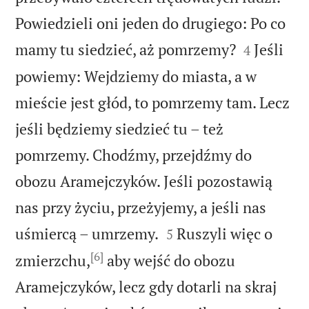
Powiedzieli oni jeden do drugiego: Po co


mamy tu siedzieć, aż pomrzemy?
Jeśli
4
powiemy: Wejdziemy do miasta, a w
mieście jest głód, to pomrzemy tam. Lecz
jeśli będziemy siedzieć tu – też
pomrzemy. Chodźmy, przejdźmy do
obozu Aramejczyków. Jeśli pozostawią
nas przy życiu, przeżyjemy, a jeśli nas


uśmiercą – umrzemy.
Ruszyli więc o
5
[6]
zmierzchu,
aby wejść do obozu
Aramejczyków, lecz gdy dotarli na skraj