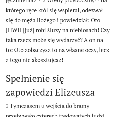
2
którego ręce król się wspierał, odezwał
się do męża Bożego i powiedział: Oto
JHWH [już] robi śluzy na niebiosach! Czy
taka rzecz może się wydarzyć? A on na
to: Oto zobaczysz to na własne oczy, lecz

z tego nie skosztujesz!
Spełnienie się
zapowiedzi Elizeusza


Tymczasem u wejścia do bramy
3
przebywało czterech trędowatych ludzi.