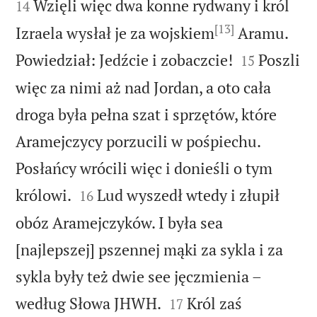
Wzięli więc dwa konne rydwany i król
14
[13]
Izraela wysłał je za wojskiem
Aramu.


Powiedział: Jedźcie i zobaczcie!
Poszli
15
więc za nimi aż nad Jordan, a oto cała
droga była pełna szat i sprzętów, które
Aramejczycy porzucili w pośpiechu.
Posłańcy wrócili więc i donieśli o tym


królowi.
Lud wyszedł wtedy i złupił
16
obóz Aramejczyków. I była sea
[najlepszej] pszennej mąki za sykla i za
sykla były też dwie see jęczmienia –


według Słowa JHWH.
Król zaś
17