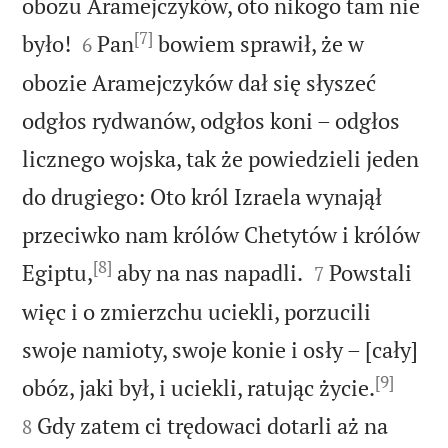
obozu Aramejczyków, oto nikogo tam nie
[7]


było!
Pan
bowiem sprawił, że w
6
obozie Aramejczyków dał się słyszeć
odgłos rydwanów, odgłos koni – odgłos
licznego wojska, tak że powiedzieli jeden
do drugiego: Oto król Izraela wynajął
przeciwko nam królów Chetytów i królów
[8]


Egiptu,
aby na nas napadli.
Powstali
7
więc i o zmierzchu uciekli, porzucili
swoje namioty, swoje konie i osły – [cały]
[9]


obóz, jaki był, i uciekli, ratując życie.
Gdy zatem ci trędowaci dotarli aż na
8